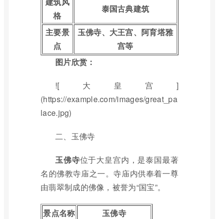
建筑风
泰国古典建筑
格
主要景
玉佛寺、大王宫、阿育塔雅
点
宫等
图片欣赏：
![大皇宫]
(https://example.com/images/great_pa
lace.jpg)
二、玉佛寺
玉佛寺
位于大皇宫内，是泰国最著
名的佛教寺庙之一。寺庙内供奉着一尊
由翡翠制成的佛像，被誉为“国宝”。
景点名称
玉佛寺