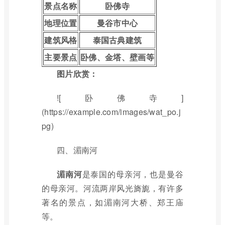
景点名称
卧佛寺
地理位置
曼谷市中心
建筑风格
泰国古典建筑
主要景点
卧佛、金塔、壁画等
图片欣赏：
![卧佛寺]
(https://example.com/images/wat_po.j
pg)
四、湄南河
湄南河
是泰国的母亲河，也是曼谷
的母亲河。河流两岸风光旖旎，有许多
著名的景点，如湄南河大桥、郑王庙
等。