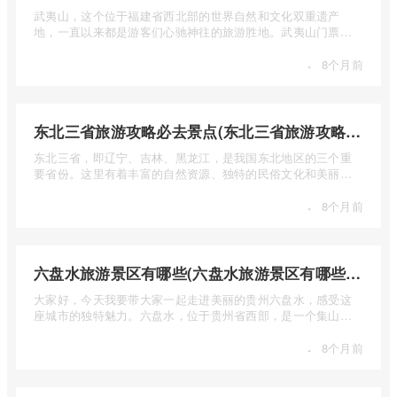
武夷山，这个位于福建省西北部的世界自然和文化双重遗产
地，一直以来都是游客们心驰神往的旅游胜地。武夷山门票多
少钱呢？本 ...
·
8个月前
东北三省旅游攻略必去景点(东北三省旅游攻略必去景点视频介绍)
东北三省，即辽宁、吉林、黑龙江，是我国东北地区的三个重
要省份。这里有着丰富的自然资源、独特的民俗文化和美丽的
自然风光 ...
·
8个月前
六盘水旅游景区有哪些(六盘水旅游景区有哪些景点值得去)
大家好，今天我要带大家一起走进美丽的贵州六盘水，感受这
座城市的独特魅力。六盘水，位于贵州省西部，是一个集山水
风光、民 ...
·
8个月前