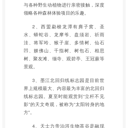
与各种野生动植物进行亲密接触，深度
领略各种森林体验项目的乐趣。
2、西盟勐梭龙潭有麂子窝、圣
水、蟒蛇谷、龙摩爷、盘须岩、祈雨
洼、将军呤、猴子崖、多情树、仙石
凹、赕佛山、千指树、树包石、相思
树、聚友滩、缅寺、观碧亭、王冠蕨等
景观。
3、墨江北回归线标志园是目前世
界上规模最大、内容最为丰富的北回归
线标志园。夏至时能观赏到“立杆不见
影”的天文奇观，被称为“太阳转身的地
方”。
4、天士力帝泊洱生物茶谷是融现