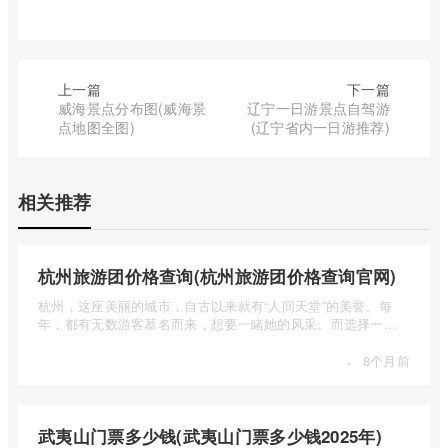
上一篇
下一篇
威海景点分布图(威海景
辽宁一日游景点自驾游
点地图全图)
(辽宁省内一日游推荐)
相关推荐
杭州旅游团价格查询(杭州旅游团价格查询官网)
杭州，这座美丽的城市，自古以来就有“人间天堂”的美誉。每
年，都有无数游客慕名而来，想要一睹她的风采。而选择一个
合适的旅 ...
·
8个月前
武夷山门票多少钱(武夷山门票多少钱2025年)