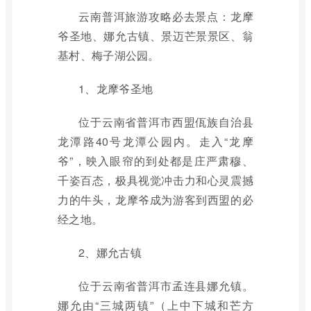
云南普洱旅游攻略必去景点：龙摩
爷圣地、娜允古镇、景迈芒景景区、翁
基村、梅子湖公园。
1、龙摩爷圣地
位于云南省普洱市西盟佤族自治县
龙潭路40号龙潭公园内。走入“龙摩
爷”，映入眼帘的到处都是庄严肃穆、
千姿百态，极具视觉冲击力和心灵震撼
力的牛头，龙摩爷成为游客到西盟的必
经之地。
2、娜允古镇
位于云南省普洱市孟连县娜允镇。
娜允由“三城两镇”（上中下城和芒方