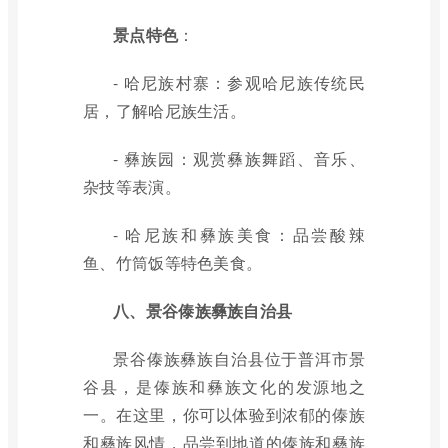
景点特色
：
- 哈尼族村寨：参观哈尼族传统民
居，了解哈尼族生活。
- 彝族园：观赏彝族舞蹈、音乐、
杂技等表演。
- 哈尼族和彝族美食：品尝酸辣
鱼、竹筒饭等特色美食。
八、景谷傣族彝族自治县
景谷傣族彝族自治县位于普洱市景
谷县，是傣族和彝族文化的发源地之
一。在这里，你可以体验到浓郁的傣族
和彝族风情，品尝到地道的傣族和彝族