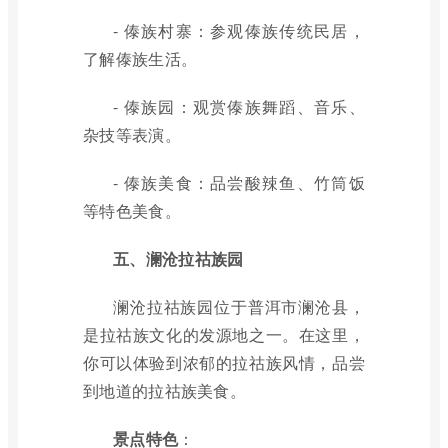
- 傣族村寨：参观傣族传统民居，
了解傣族生活。
- 傣族园：观赏傣族舞蹈、音乐、
杂技等表演。
- 傣族美食：品尝酸辣鱼、竹筒饭
等特色美食。
五、澜沧拉祜族园
澜沧拉祜族园位于普洱市澜沧县，
是拉祜族文化的发源地之一。在这里，
你可以体验到浓郁的拉祜族风情，品尝
到地道的拉祜族美食。
景点特色
：