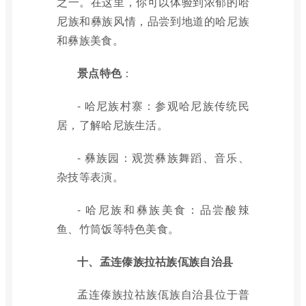
之一。在这里，你可以体验到浓郁的哈
尼族和彝族风情，品尝到地道的哈尼族
和彝族美食。
景点特色
：
- 哈尼族村寨：参观哈尼族传统民
居，了解哈尼族生活。
- 彝族园：观赏彝族舞蹈、音乐、
杂技等表演。
- 哈尼族和彝族美食：品尝酸辣
鱼、竹筒饭等特色美食。
十、孟连傣族拉祜族佤族自治县
孟连傣族拉祜族佤族自治县位于普