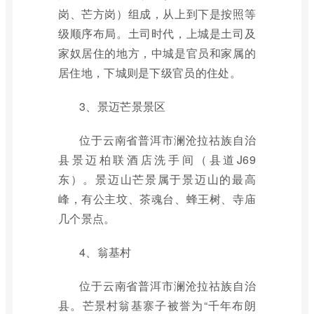
岗、芒方岗）组成，从上到下是按照等
级顺序布局。土司时代，上城是土司及
家奴居住的地方，中城是官员和家属的
居住地，下城则是下级官员的住处。
3、景迈芒景景区
位于云南省普洱市澜沧拉祜族自治
县景迈柏联酒店洗手间（县道J69
东）。景迈山芒景属于景迈山的最高
峰，有公主坟、茶魂台、蜂王树、寺庙
几个景点。
4、翁基村
位于云南省普洱市澜沧拉祜族自治
县。芒景村翁基寨子被誉为“千年布朗