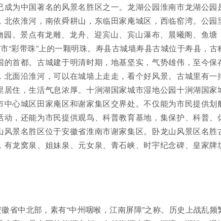
已成为中国著名的风景名胜区之一。龙湖公园淮南市龙湖公园
，北依淮河，南依舜耕山，东临田家庵城区，西临窑湾。公园
动物园。景点有龙雕、龙舟、迎宾山、宾山瀑布、晨曦阁、鱼塘
南市“彩带珠”上的一颗明珠。寿县古城墙寿县古城位于寿县，古
国的首都。古城建于明清时期，地基坚实，气势雄伟，至今保
，北面沿淮河，可以在城墙上走走，看个好风景。古城里有一
里居住，生活气息浓厚。十涧湖国家城市湿地公园十涧湖国家
市中心城区田家庵区和谢家集区交界处。不仅能为市民提供划
活动，还能为市民提供观鸟、科普教育基地，集保护、科普、
山风景名胜区位于安徽省淮南市谢家集区。卧龙山风景区名胜
，有龙窝泉、姐妹泉、元女泉、青石峡、时宇纪念碑、皇家牌
徽省中北部，素有“中州咽喉，江南屏障”之称。历史上战乱频