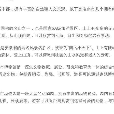
省中部，拥有丰富的自然和人文景观。以下是淮南市几个拥有
中国佛教名山之一，也是国家5A级旅游景区。山上有众多的寺
景观。从山顶俯瞰，可以欣赏到云海、日出和奇特的岩石景观。
山是安徽省的著名风景名胜区，被誉为“南岳小天下”。山上有陡
的森林。登上山顶，可以俯瞰到壮丽的山水风光和迷人的云海。
南市博物馆是一座集文物收藏、展览、研究和教育为一体的综合
历史文物，包括青铜器、陶瓷、书画等。游客可以通过参观博
南市动物园是一座大型的动物园，拥有丰富的动物资源。园内有
孔雀、长颈鹿等。游客可以近距离观赏到这些可爱的动物，与