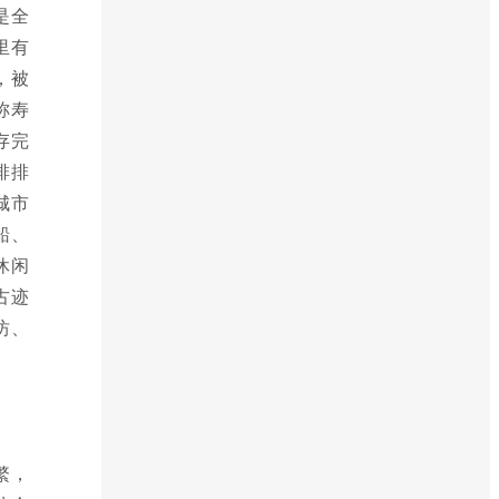
是全
里有
，被
称寿
存完
排排
城市
船、
休闲
古迹
坊、
繁，