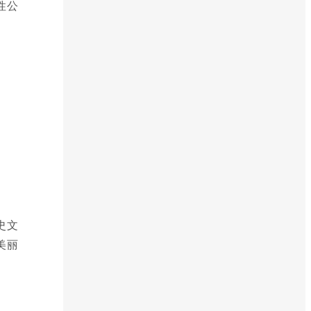
性公
史文
美丽