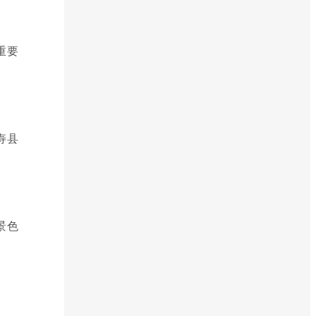
重要
。
寿县
景色