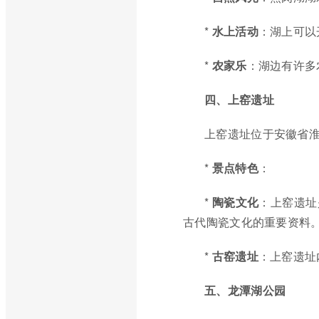
*
水上活动
：湖上可以
*
农家乐
：湖边有许多
四、上窑遗址
上窑遗址位于安徽省
*
景点特色
：
*
陶瓷文化
：上窑遗址
古代陶瓷文化的重要资料
*
古窑遗址
：上窑遗址
五、龙潭湖公园