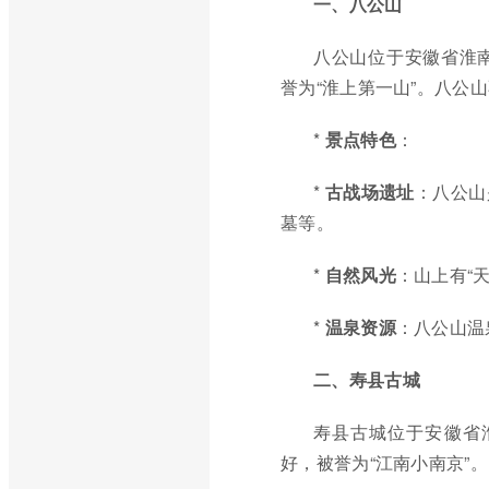
一、八公山
八公山位于安徽省淮
誉为“淮上第一山”。八公
*
景点特色
：
*
古战场遗址
：八公山
墓等。
*
自然风光
：山上有“
*
温泉资源
：八公山温
二、寿县古城
寿县古城位于安徽省
好，被誉为“江南小南京”。