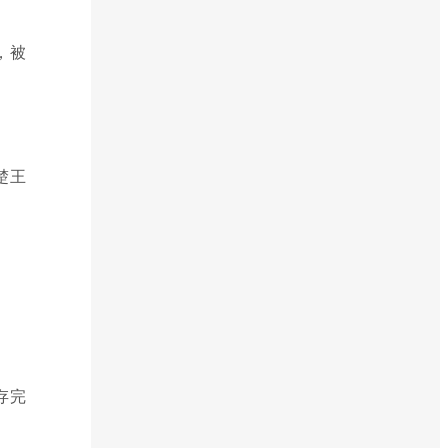
，被
楚王
。
存完