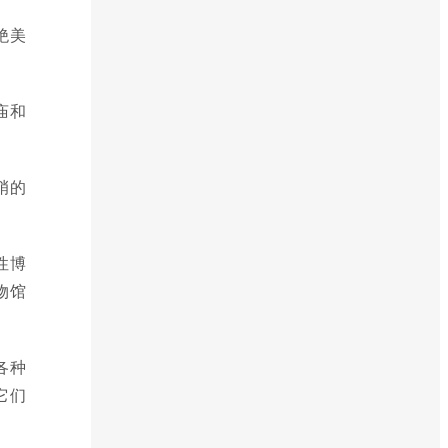
绝美
庙和
峭的
性博
物馆
各种
它们