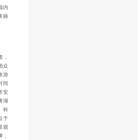
园内
美丽
繁，
地众
旅游
时间
市安
唐湖
、科
位于
景观
牌，