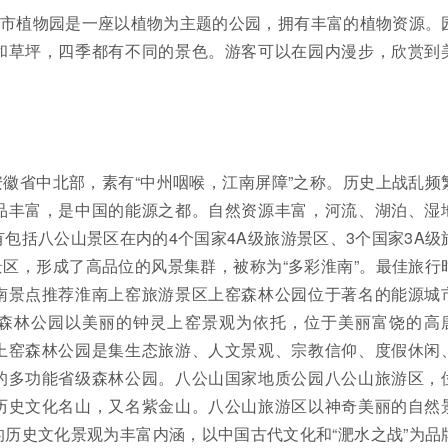
南市植物园是一座以植物为主题的公园，拥有丰富的植物资源。
和草坪，四季都有不同的景色。游客可以在园内漫步，欣赏到
。
徽省中北部，素有“中州咽喉，江南屏障”之称。历史上战乱频
品丰富，是中国的能源之都。自然资源丰富，河流、湖泊、湿
包括八公山景区在内的4个国家4A级旅游景区、3个国家3A级
景区，形成了高品位的风景集群，被称为“多彩淮南”。最佳旅行
南景点推荐淮南上窑旅游景区上窑森林公园位于著名的能源城
森林公园以美丽的钟灵上窑景观为依托，位于美丽富饶的高
上窑森林公园是集生态旅游、人文景观、宗教信仰、度假休闲
的多功能省级森林公园。八公山国家地质公园八公山旅游区，
历史文化名山，又名紫金山。八公山旅游区以神奇美丽的自然
历史文化景观为丰富内涵，以中国古代文化和“淝水之战”为品