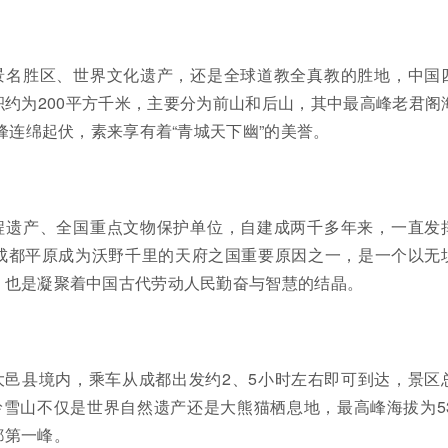
景名胜区、世界文化遗产，还是全球道教全真教的胜地，中国
约为200平方千米，主要分为前山和后山，其中最高峰老君阁
群峰连绵起伏，素来享有着“青城天下幽”的美誉。
程遗产、全国重点文物保护单位，自建成两千多年来，一直发
成都平原成为沃野千里的天府之国重要原因之一，是一个以无
，也是凝聚着中国古代劳动人民勤奋与智慧的结晶。
大邑县境内，乘车从成都出发约2、5小时左右即可到达，景区
岭雪山不仅是世界自然遗产还是大熊猫栖息地，最高峰海拔为53
都第一峰。