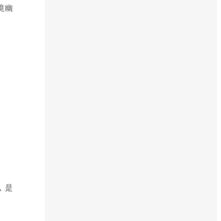
境幽
，是