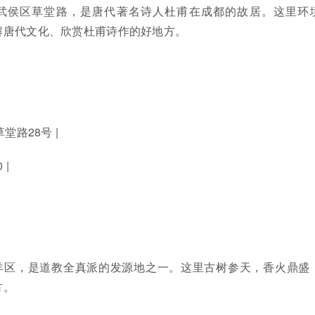
武侯区草堂路，是唐代著名诗人杜甫在成都的故居。这里环
解唐代文化、欣赏杜甫诗作的好地方。
草堂路28号 |
 |
羊区，是道教全真派的发源地之一。这里古树参天，香火鼎盛
方。