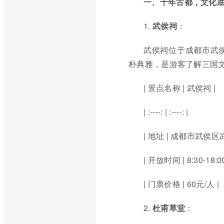
一、千年古都，文化
1.
武侯祠
：
武侯祠位于成都市武
朴典雅，是游客了解三国
| 景点名称 | 武侯祠 |
| :----: | :----: |
| 地址 | 成都市武侯区
| 开放时间 | 8:30-18:00
| 门票价格 | 60元/人 |
2.
杜甫草堂
：