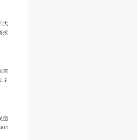
四大
海拔
挥着
坝引
总面
64