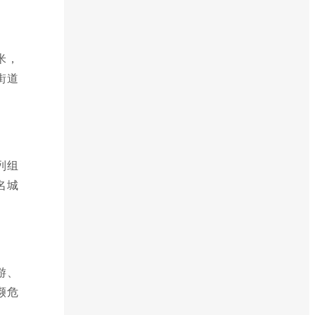
米，
街道
列组
名城
游、
濒危