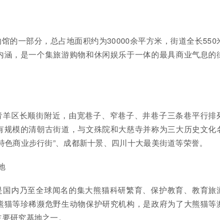
馆的一部分，总占地面积约为30000余平方米，街道全长550
内涵，是一个集旅游购物和休闲娱乐于一体的最具商业气息的
青羊区长顺街附近，由宽巷子、窄巷子、井巷子三条巷平行排
有规模的清朝古街道，与文殊院和大慈寺并称为三大历史文化
特色商业步行街”、成都新十景、四川十大最美街道等荣誉。
地
是国内乃至全球闻名的集大熊猫科研繁育、保护教育、教育旅
熊猫等珍稀濒危野生动物保护研究机构，是政府为了大熊猫等
主要研究基地之一。