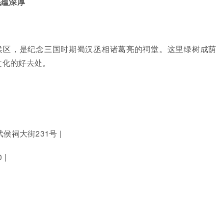
底蕴深厚
侯区，是纪念三国时期蜀汉丞相诸葛亮的祠堂。这里绿树成荫
文化的好去处。
武侯祠大街231号 |
 |