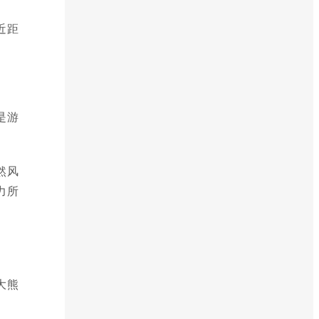
近距
是游
然风
力所
大熊