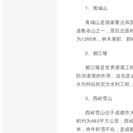
1、青城山
青城山是国家重点风
道教名山之一，景区总面积
为1260米，林木葱郁、
2、都江堰
都江堰是世界灌溉工
防洪灌溉的作用，这也是
水为特征的宏大水利工程
3、西岭雪山
西岭雪山位于成都市
积约为483平方公里，西
米，终年积雪不化，是成