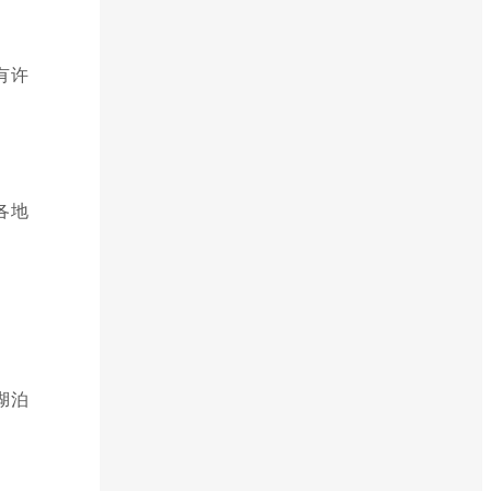
有许
各地
湖泊