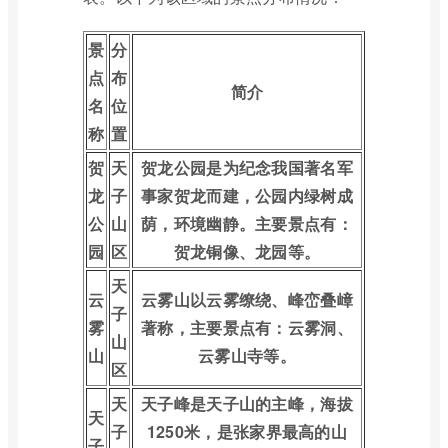
景
分
点
布
简介
名
位
称
置
贺
天
贺龙公园是为纪念我国著名军
龙
子
事家贺龙而建，公园内绿树成
公
山
荫，环境幽静。主要景点有：
园
区
贺龙铜像、龙园等。
天
云
云雾山以云雾缭绕、峰峦叠嶂
子
雾
著称，主要景点有：云雾洞、
山
山
云雾山寺等。
区
天
天子峰是天子山的主峰，海拔
天
子
1250米，是张家界最高的山
子