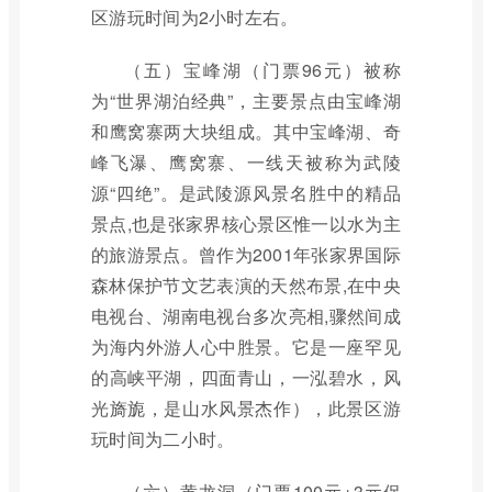
区游玩时间为2小时左右。
（五）宝峰湖（门票96元）被称
为“世界湖泊经典”，主要景点由宝峰湖
和鹰窝寨两大块组成。其中宝峰湖、奇
峰飞瀑、鹰窝寨、一线天被称为武陵
源“四绝”。是武陵源风景名胜中的精品
景点,也是张家界核心景区惟一以水为主
的旅游景点。曾作为2001年张家界国际
森林保护节文艺表演的天然布景,在中央
电视台、湖南电视台多次亮相,骤然间成
为海内外游人心中胜景。它是一座罕见
的高峡平湖，四面青山，一泓碧水，风
光旖旎，是山水风景杰作），此景区游
玩时间为二小时。
（六）黄龙洞（门票100元+3元保