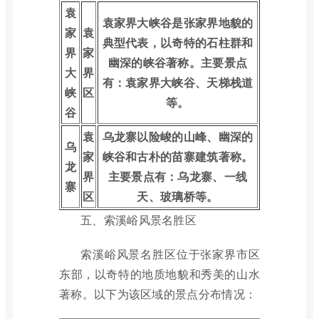
袁
袁家界大峡谷是张家界地貌的
家
袁
典型代表，以奇特的石柱群和
界
家
幽深的峡谷著称。主要景点
大
界
有：袁家界大峡谷、天梯栈道
峡
区
等。
谷
袁
乌龙寨以险峻的山峰、幽深的
乌
家
峡谷和古朴的苗寨建筑著称。
龙
界
主要景点有：乌龙寨、一线
寨
区
天、玻璃桥等。
五、索溪峪风景名胜区
索溪峪风景名胜区位于张家界市区
东部，以奇特的地质地貌和秀美的山水
著称。以下为该区域的景点分布情况：