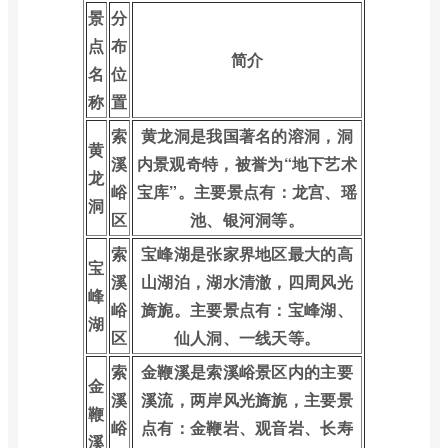
景
分
点
布
简介
名
位
称
置
索
黄龙洞是我国著名的溶洞，洞
黄
溪
内景观奇特，被誉为“地下艺术
龙
峪
宝库”。主要景点有：龙宫、瑶
洞
区
池、银河洞等。
索
宝峰湖是张家界地区最大的高
宝
溪
山湖泊，湖水清澈，四周风光
峰
峪
旖旎。主要景点有：宝峰湖、
湖
区
仙人洞、一线天等。
索
金鞭溪是索溪峪景区内的主要
金
溪
溪流，两岸风光旖旎，主要景
鞭
峪
点有：金鞭岩、观音岩、长寿
溪