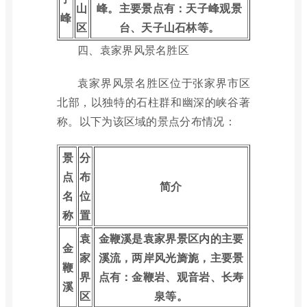
山
峰。主要景点有：天子峰观景
峰
区
台、天子山石林等。
四、袁家界风景名胜区
袁家界风景名胜区位于张家界市区
北部，以独特的石柱群和幽深的峡谷著
称。以下为该区域的景点分布情况：
景
分
点
布
简介
名
位
称
置
袁
金鞭溪是袁家界景区内的主要
金
家
溪流，两岸风光旖旎，主要景
鞭
界
点有：金鞭岩、观音岩、长寿
溪
区
泉等。