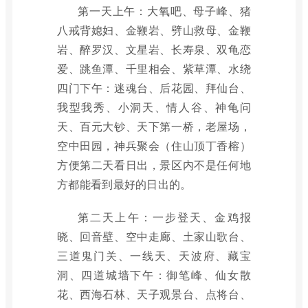
第一天上午：大氧吧、母子峰、猪
八戒背媳妇、金鞭岩、劈山救母、金鞭
岩、醉罗汉、文星岩、长寿泉、双龟恋
爱、跳鱼潭、千里相会、紫草潭、水绕
四门下午：迷魂台、后花园、拜仙台、
我型我秀、小洞天、情人谷、神龟问
天、百元大钞、天下第一桥，老屋场，
空中田园，神兵聚会（住山顶丁香榕）
方便第二天看日出，景区内不是任何地
方都能看到最好的日出的。
第二天上午：一步登天、金鸡报
晓、回音壁、空中走廊、土家山歌台、
三道鬼门关、一线天、天波府、藏宝
洞、四道城墙下午：御笔峰、仙女散
花、西海石林、天子观景台、点将台、