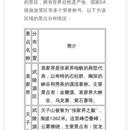
的景区，拥有世界自然遗产地、国家5A
级旅游景区等多个荣誉称号。以下为该
区域的景点分布情况：
景
分
点
布
简介
名
位
称
置
袁家界是张家界地貌的典型代
武
袁
表，以奇特的石柱群、幽深的
陵
家
峡谷和秀美的溪流著称。主要
源
界
景点有：金鞭溪、袁家界大峡
区
谷、乌龙寨、黄石寨等。
武
天子山被誉为“张家界之巅”，
天
陵
海拔1262米。这里峰峦叠嶂，
子
源
云雾缭绕，主要景点有：贺龙