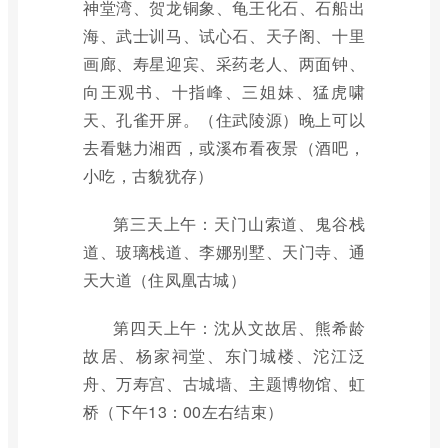
神堂湾、贺龙铜象、龟王化石、石船出
海、武士训马、试心石、天子阁、十里
画廊、寿星迎宾、采药老人、两面钟、
向王观书、十指峰、三姐妹、猛虎啸
天、孔雀开屏。（住武陵源）晚上可以
去看魅力湘西，或溪布看夜景（酒吧，
小吃，古貌犹存）
第三天上午：天门山索道、鬼谷栈
道、玻璃栈道、李娜别墅、天门寺、通
天大道（住凤凰古城）
第四天上午：沈从文故居、熊希龄
故居、杨家祠堂、东门城楼、沱江泛
舟、万寿宫、古城墙、主题博物馆、虹
桥（下午13：00左右结束）