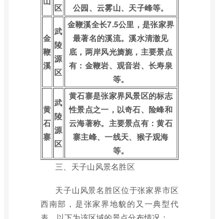
山
区
公园、云雾山、天子峰等。
金鞭溪全长7.5公里，是张家界
武
金
最著名的溪流。溪水清澈见
陵
鞭
底，两岸风光旖旎，主要景点
源
溪
有：金鞭岩、观音岩、长寿泉
区
等。
黄石寨是张家界风景区的标志
武
黄
性景点之一，以奇石、险峰和
陵
石
云海著称。主要景点有：黄石
源
寨
寨主峰、一线天、猴子观海
区
等。
三、天子山风景名胜区
天子山风景名胜区位于张家界市区
西南部，是张家界地貌的又一典型代
表。以下为该区域的景点分布情况：