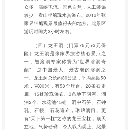
众多，满峡飞流。景色自然，人工装饰
较少，看山坐船玩水赏瀑布。2012年张
家界坐船观景最值得去的地方。此景区
游玩时间为3小时左右。
（四）龙王洞（门票75元+3元保
险）龙王洞是张家界旅游核心景点之
一，被溶洞专家称赞为“世界溶洞奇
葩”，是中国最大、最古老的溶洞之
一。龙王洞总长约30公里，平均高度50
米，宽80米，有58个厅台、28条石走
廊、15处珍珠瀑布、3条地下阴河、湖
泊2个、水花池45处，洞中石笋、石钟
乳、石幔、石花遍布，琳琅满目。更
有“天下第一柱”之称的龙王宝柱，顶天
立地、气势磅礴，令人叹为观止。此景