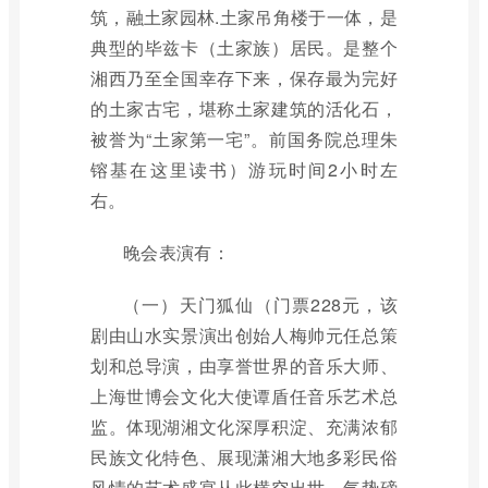
筑，融土家园林.土家吊角楼于一体，是
典型的毕兹卡（土家族）居民。是整个
湘西乃至全国幸存下来，保存最为完好
的土家古宅，堪称土家建筑的活化石，
被誉为“土家第一宅”。前国务院总理朱
镕基在这里读书）游玩时间2小时左
右。
晚会表演有：
（一）天门狐仙（门票228元，该
剧由山水实景演出创始人梅帅元任总策
划和总导演，由享誉世界的音乐大师、
上海世博会文化大使谭盾任音乐艺术总
监。体现湖湘文化深厚积淀、充满浓郁
民族文化特色、展现潇湘大地多彩民俗
风情的艺术盛宴从此横空出世。气势磅