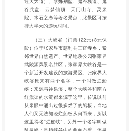
通天大道）、李娜别墅、鬼谷栈道、鬼
谷兵盘、云梦仙顶、天门山寺、灵泉
院、木石之恋等著名景点，此景区可按
排大半天的游玩时间。
（三）大峡谷（门票122元+3元保
险）位于张家界市慈利县三官寺乡，紧
邻世界自然遗产、世界地质公园张家界
武陵源风景名胜区，张家界大峡谷是一
个新近开发建设的旅游景区。张家界大
峡谷原来有两个名字，一个叫做烂船
峡：来源与神泉溪，整个大峡谷和南方
红旗渠的水流都来源于这里，传说以前
从泉眼中涌出过很多烂了的船板，当地
人们又无法知晓烂船板从何而来，所以
这里得名“烂船峡”，另外一个名字叫做
乱泉峡：是指峡谷中的两面石壁，溪泉