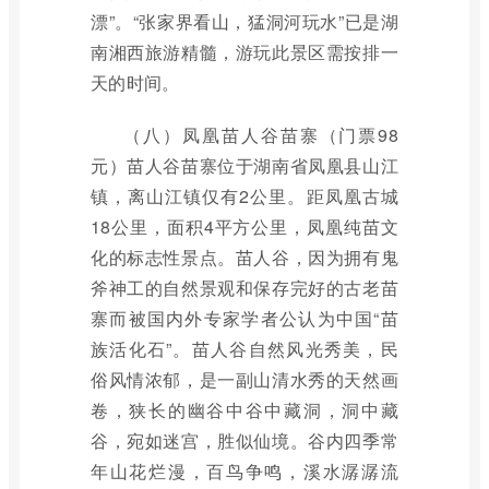
漂”。“张家界看山，猛洞河玩水”已是湖
南湘西旅游精髓，游玩此景区需按排一
天的时间。
（八）凤凰苗人谷苗寨（门票98
元）苗人谷苗寨位于湖南省凤凰县山江
镇，离山江镇仅有2公里。距凤凰古城
18公里，面积4平方公里，凤凰纯苗文
化的标志性景点。苗人谷，因为拥有鬼
斧神工的自然景观和保存完好的古老苗
寨而被国内外专家学者公认为中国“苗
族活化石”。苗人谷自然风光秀美，民
俗风情浓郁，是一副山清水秀的天然画
卷，狭长的幽谷中谷中藏洞，洞中藏
谷，宛如迷宫，胜似仙境。谷内四季常
年山花烂漫，百鸟争鸣，溪水潺潺流