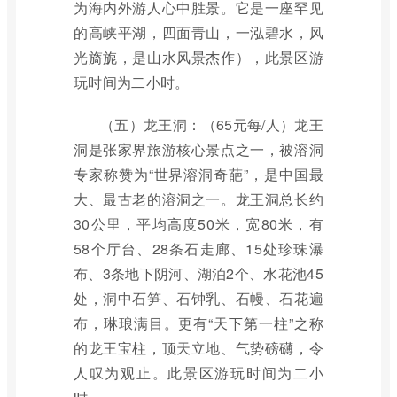
为海内外游人心中胜景。它是一座罕见
的高峡平湖，四面青山，一泓碧水，风
光旖旎，是山水风景杰作），此景区游
玩时间为二小时。
（五）龙王洞：（65元每/人）龙王
洞是张家界旅游核心景点之一，被溶洞
专家称赞为“世界溶洞奇葩”，是中国最
大、最古老的溶洞之一。龙王洞总长约
30公里，平均高度50米，宽80米，有
58个厅台、28条石走廊、15处珍珠瀑
布、3条地下阴河、湖泊2个、水花池45
处，洞中石笋、石钟乳、石幔、石花遍
布，琳琅满目。更有“天下第一柱”之称
的龙王宝柱，顶天立地、气势磅礴，令
人叹为观止。此景区游玩时间为二小