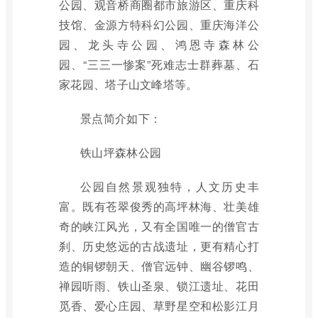
公园、观音桥商圈都市旅游区、重庆科
技馆、金源方特科幻公园、重庆海洋公
园、龙头寺公园、鸿恩寺森林公
园、“三三一惨案”死难志士群葬墓、石
家花园、塔子山文峰塔等。
景点简介如下：
铁山坪森林公园
公园自然景观独特，人文历史丰
富。既有苍翠俊秀的高坪林海、壮美雄
奇的峡江风光，又有全国唯一的僧官古
刹、历史悠远的古战遗址，更有精心打
造的铜锣朝天、僧官远钟、幽谷锣鸣、
禅园听雨、铁山圣泉、锁江遗址、花田
觅香、爱心庄园、草野星空和松影江月