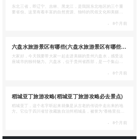
东北三省，即辽宁、吉林、黑龙江，是我国东北地区的三个重
要省份。这里有着丰富的自然资源、独特的民俗文化和美丽的
自然风光 ...
·
8个月前
六盘水旅游景区有哪些(六盘水旅游景区有哪些景点值得去)
大家好，今天我要带大家一起走进美丽的贵州六盘水，感受这
座城市的独特魅力。六盘水，位于贵州省西部，是一个集山水
风光、民 ...
·
8个月前
稻城亚丁旅游攻略(稻城亚丁旅游攻略必去景点)
稻城亚丁，这个名字听起来就像是从古老的传说中走出来的地
方。它位于四川省甘孜藏族自治州稻城县，被誉为“香格里拉的
圣地”， ...
·
8个月前