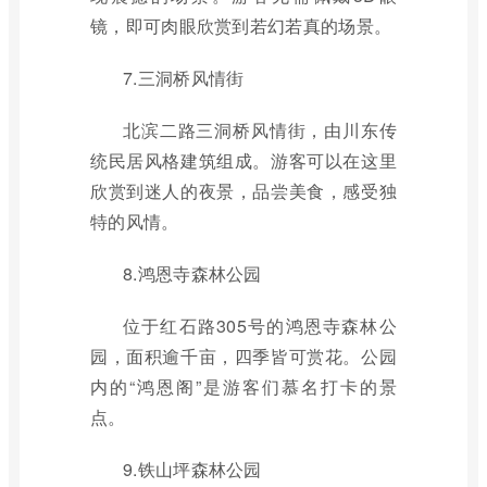
镜，即可肉眼欣赏到若幻若真的场景。
7.三洞桥风情街
北滨二路三洞桥风情街，由川东传
统民居风格建筑组成。游客可以在这里
欣赏到迷人的夜景，品尝美食，感受独
特的风情。
8.鸿恩寺森林公园
位于红石路305号的鸿恩寺森林公
园，面积逾千亩，四季皆可赏花。公园
内的“鸿恩阁”是游客们慕名打卡的景
点。
9.铁山坪森林公园