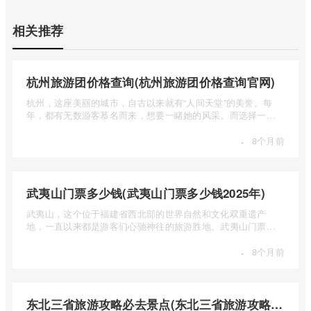
相关推荐
杭州旅游团价格查询(杭州旅游团价格查询官网)
杭州，这座美丽的城市，自古以来就有“人间天堂”的美誉。每
年，都有无数游客慕名而来，想要一睹她的风采。而选择一个
合适的旅 ...
·
8个月前
武夷山门票多少钱(武夷山门票多少钱2025年)
武夷山，这个位于福建省西北部的世界自然和文化双重遗产
地，一直以来都是游客们心驰神往的旅游胜地。武夷山门票多
少钱呢？本 ...
·
8个月前
东北三省旅游攻略必去景点(东北三省旅游攻略必去景点视频介绍)