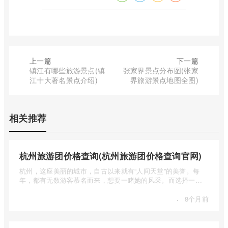
上一篇
下一篇
镇江有哪些旅游景点(镇
张家界景点分布图(张家
江十大著名景点介绍)
界旅游景点地图全图)
相关推荐
杭州旅游团价格查询(杭州旅游团价格查询官网)
杭州，这座美丽的城市，自古以来就有“人间天堂”的美誉。每
年，都有无数游客慕名而来，想要一睹她的风采。而选择一个
合适的旅 ...
·
8个月前