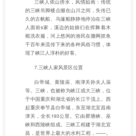
三峡人依山傍水，风情如画：传统
的三峡吊脚楼点缀在山川之间，失传已
久的古帆船、乌篷船静静地停泊在三峡
人面前s家，溪边的姑娘们在挥舞着木
棍洗衣服，河上悠闲的渔民在撒网抓鱼
千百年来流传下来的各种风俗习惯，体
现了峡江人淳朴的好客。
7.三峡人家风景区位置
白帝城、黄陵庙、南津关孙夫人庙
等。三峡，也被称为峡江或大三峡，位
于中国重庆和湖北省的长江干流上。西
起重庆奉节县白帝城，东至湖北宜昌南
津关，全长193公里。它由瞿塘峡、巫
峡和西陵峡组成。三峡工程建于湖北宜
昌，是世界上最大的水利工程，——。