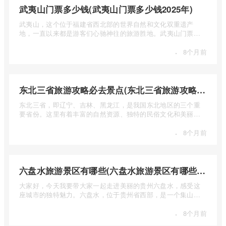
武夷山门票多少钱(武夷山门票多少钱2025年)
武夷山，这个位于福建省西北部的世界自然和文化双重遗产
地，一直以来都是游客们心驰神往的旅游胜地。武夷山门票多
少钱呢？本 ...
·
8个月前
东北三省旅游攻略必去景点(东北三省旅游攻略必去景点视频介绍)
东北三省，即辽宁、吉林、黑龙江，是我国东北地区的三个重
要省份。这里有着丰富的自然资源、独特的民俗文化和美丽的
自然风光 ...
·
8个月前
六盘水旅游景区有哪些(六盘水旅游景区有哪些景点值得去)
大家好，今天我要带大家一起走进美丽的贵州六盘水，感受这
座城市的独特魅力。六盘水，位于贵州省西部，是一个集山水
风光、民 ...
·
8个月前