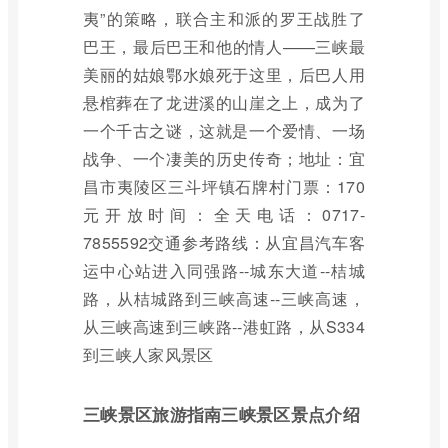
夷”的策略，联合主和派的罗王战胜了
巴王，最后巴王和他的情人——三峡最
美丽的姑娘鄂水娘死于这里，后巴人用
悬棺葬在了龙进溪的山崖之上，成为了
一个千古之谜，这就是一个爱情、一场
战争、一个凄美的历史传奇；地址：宜
昌市夷陵区三斗坪镇石牌村门票：170
元开放时间：全天电话：0717-
7855592交通参考路线：从宜昌汽车客
运中心站进入同强路--城东大道--桔城
路，从桔城路到三峡高速--三峡高速，
从三峡高速到三峡路--港虹路，从S334
到三峡人家风景区
三峡景区旅游指南三峡景区景点介绍