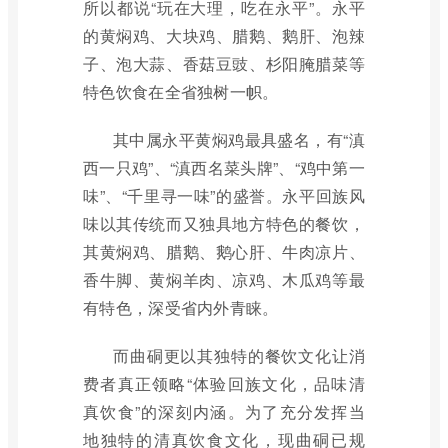
所以都说“玩在大理，吃在永平”。永平
的黄焖鸡、大块鸡、腊鹅、鹅肝、泡辣
子、泡大蒜、香菇豆豉、杉阳腌腊菜等
特色饮食在全省独树一帜。
其中属永平黄焖鸡最具盛名，有“滇
西一只鸡”、“滇西名菜头牌”、“鸡中第一
味”、“千里寻一味”的盛誉。永平回族风
味以其传统而又独具地方特色的餐饮，
其黄焖鸡、腊鹅、鹅心肝、牛肉凉片、
香牛脚、黄焖羊肉、凉鸡、木瓜鸡等最
有特色，深受省内外青睐。
而曲硐更以其独特的餐饮文化让消
费者真正领略“体验回族文化，品味清
真饮食”的深刻内涵。为了充分发挥当
地独特的清真饮食文化，现曲硐已规