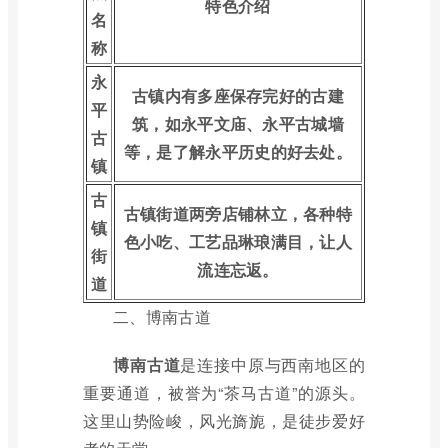
特色介绍
名
称
永
古镇内有多座保存完好的古建
平
筑，如永平文庙、永平古城墙
古
等，是了解永平历史的好去处。
镇
古
古镇街道两旁店铺林立，各种特
镇
色小吃、工艺品琳琅满目，让人
街
流连忘返。
道
二、博南古道
博南古道
是连接中原与西南地区的
重要通道，被誉为“茶马古道”的源头。
这里山势险峻，风光旖旎，是徒步爱好