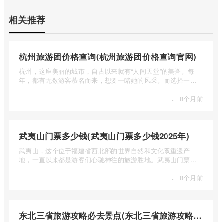
相关推荐
杭州旅游团价格查询(杭州旅游团价格查询官网)
杭州，这座美丽的城市，自古以来就有“人间天堂”的美誉。每
年，都有无数游客慕名而来，想要一睹她的风采。而选择一个
合适的旅 ...
·
8个月前
武夷山门票多少钱(武夷山门票多少钱2025年)
武夷山，这个位于福建省西北部的世界自然和文化双重遗产
地，一直以来都是游客们心驰神往的旅游胜地。武夷山门票多
少钱呢？本 ...
·
8个月前
东北三省旅游攻略必去景点(东北三省旅游攻略必去景点视频介绍)