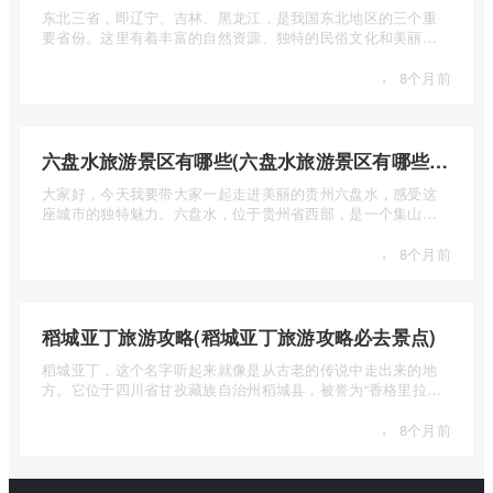
东北三省，即辽宁、吉林、黑龙江，是我国东北地区的三个重
要省份。这里有着丰富的自然资源、独特的民俗文化和美丽的
自然风光 ...
·
8个月前
六盘水旅游景区有哪些(六盘水旅游景区有哪些景点值得去)
大家好，今天我要带大家一起走进美丽的贵州六盘水，感受这
座城市的独特魅力。六盘水，位于贵州省西部，是一个集山水
风光、民 ...
·
8个月前
稻城亚丁旅游攻略(稻城亚丁旅游攻略必去景点)
稻城亚丁，这个名字听起来就像是从古老的传说中走出来的地
方。它位于四川省甘孜藏族自治州稻城县，被誉为“香格里拉的
圣地”， ...
·
8个月前