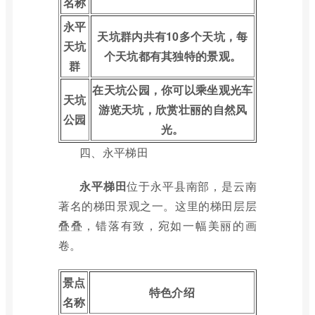
名称
永平
天坑群内共有10多个天坑，每
天坑
个天坑都有其独特的景观。
群
在天坑公园，你可以乘坐观光车
天坑
游览天坑，欣赏壮丽的自然风
公园
光。
四、永平梯田
永平梯田
位于永平县南部，是云南
著名的梯田景观之一。这里的梯田层层
叠叠，错落有致，宛如一幅美丽的画
卷。
景点
特色介绍
名称