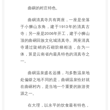
曲硐的村庄特色。
曲硐清真寺共有两座，一座是坐落
于小狮山东角，建于1913年的清真古
寺；另一座是2006年开工，建于小狮山
顶的曲硐回族文化城清真寺。两座清真
寺通过陡峭的石砌阶梯相连，合为一
体，算是云南省内最具特色的清真寺之
一。
曲硐温泉盛名远播，与多数温泉地
处偏僻之地不同的是，曲硐温泉恰好就
在曲硐村内，是当地一个重要的旅游资
源之一。
在大理，以永平的饮食最有特色，