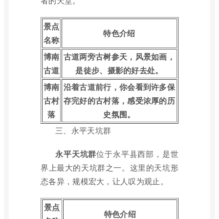
者的天堂。
景点
特色介绍
名称
博南
古道两旁古树参天，风景如画，
古道
是徒步、摄影的好去处。
博南
沿着古道前行，你会看到许多保
古村
存完好的古村落，感受浓厚的历
落
史氛围。
三、永平天坑群
永平天坑群
位于永平县西部，是世
界上最大的天坑群之一。这里的天坑形
态各异，规模宏大，让人叹为观止。
景点
特色介绍