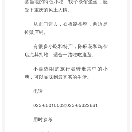
尝当地的特色小吃，找个茶馆坐坐，感
受下重庆的风土人情。
从正门进去，石板路很窄，两边是
摊贩店铺。
有很多小吃和特产，陈麻花和鸡杂
店尤其扎堆，适合一路吃吃逛逛。
不喜热闹的旅行者转走其中的小
巷，可以品味到最真实的生活。
电话
023-65010003;023-65322661
用时参考