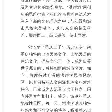
解放碑商务区共同形成了重庆最具市民
及游客追捧的游览胜地。“洪崖洞”用创
新的思维把古老的巴渝吊脚楼建筑艺术
注入全新的文化理念之中；与江景和城
市风貌完美融合，以75米高的超常落
差，顺崖而上，高低错落、依山而建。
它浓缩了重庆三千年历史沉淀，融
重庆独特的巴渝民俗文化、山地民居的
建筑文化、码头文化于一体，成为倍受
世界瞩目的，独特靓丽的城市名片。如
今，热度持续升温的洪崖洞民俗风貌
区，以其独特的人文内涵和璀璨的建筑
特色，已然成为人流量仅次于故宫，国
内外游客争相打卡、驻足、游览的重庆
地标性景区。每一天，洪崖洞以其独特
的魅力和不可复制的特色，吸引着来自