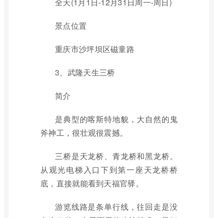
全天(1月1日-12月31日周一-周日)
景点位置
重庆市沙坪坝区磁童路
3、武隆天生三桥
简介
是典型的喀斯特地貌，大自然的鬼
斧神工，很壮观很震撼。
三桥是天龙桥、青龙桥和黑龙桥。
从观光电梯入口下到第一座天龙桥桥
底，直接就能看到天福官驿。
游览线路是条单行线，往回走是没