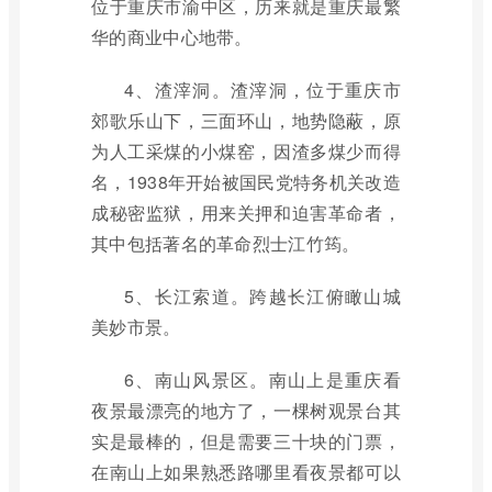
位于重庆市渝中区，历来就是重庆最繁
华的商业中心地带。
4、渣滓洞。渣滓洞，位于重庆市
郊歌乐山下，三面环山，地势隐蔽，原
为人工采煤的小煤窑，因渣多煤少而得
名，1938年开始被国民党特务机关改造
成秘密监狱，用来关押和迫害革命者，
其中包括著名的革命烈士江竹筠。
5、长江索道。跨越长江俯瞰山城
美妙市景。
6、南山风景区。南山上是重庆看
夜景最漂亮的地方了，一棵树观景台其
实是最棒的，但是需要三十块的门票，
在南山上如果熟悉路哪里看夜景都可以