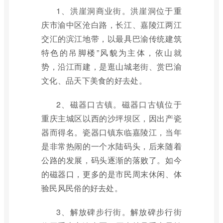
1、洪崖洞商业街。洪崖洞位于重
庆市渝中区沧白路，长江、嘉陵江两江
交汇的滨江地带，以最具巴渝传统建筑
特色的吊脚楼”风貌为主体，依山就
势，沿江而建，是逛山城老街、赏巴渝
文化、品天下美食的好去处。
2、磁器口古镇。磁器口古镇位于
重庆主城区以西的沙坪坝区，因出产瓷
器而得名。瓷器口镇东临嘉陵江，当年
是非常热闹的一个水陆码头，后来随着
公路的发展，码头逐渐的落败了。如今
的磁器口，更多的是市民周末休闲、体
验民风民俗的好去处。
3、解放碑步行街。解放碑步行街