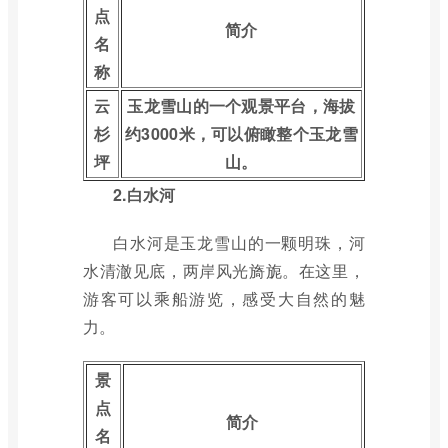
点
简介
名
称
云
玉龙雪山的一个观景平台，海拔
杉
约3000米，可以俯瞰整个玉龙雪
坪
山。
2.白水河
白水河是玉龙雪山的一颗明珠，河
水清澈见底，两岸风光旖旎。在这里，
游客可以乘船游览，感受大自然的魅
力。
景
点
简介
名