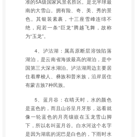
准的5A级国家风景名胜区。是北半球最
南的大雪山。拥有险、奇、美、秀的景
色。其银装素裹，十三座雪峰连绵不
绝，宛若一条“巨龙”腾越飞舞，故称
为“玉龙”。
4、泸沽湖：属高原断层溶蚀陷落
湖泊，是云南省海拔最高的湖泊，是中
国第三大深水湖泊。泸沽湖周边主要居
住着摩梭人、彝族和普米族，沿岸居住
有蒙古族7种民族。
5、蓝月谷：在晴天时，水的颜色
是蓝色的，而且山谷呈月牙形，远看就
像一轮蓝色的月亮镶嵌在玉龙雪山脚
下，所以名叫蓝月谷。白水河这个名字
是因为湖底的泥巴是白色的，下雨时水