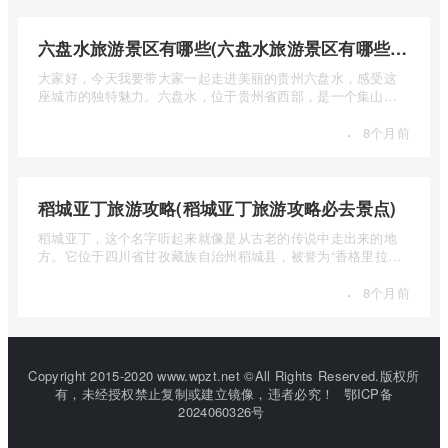
六盘水旅游景区有哪些(六盘水旅游景区有哪些景点值得去)
大家好，今天我要带大家一起走进美丽的贵州六盘水，感受这
座城市的独特魅力。六盘水，位于贵州省西部，是一个集山水
风光、民 ...
·
8个月前
稻城亚丁旅游攻略(稻城亚丁旅游攻略必去景点)
稻城亚丁，这个名字听起来就像是从古老的传说中走出来的地
方。它位于四川省甘孜藏族自治州稻城县，被誉为“香格里拉的
圣地”， ...
·
8个月前
Copyright 2015-2020 www.wpzt.net ©All Rights Reserved.版权所
有，未经授权禁止复制或建立镜像，违者必究！
鄂ICP备
2024060326号