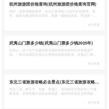
杭州旅游团价格查询(杭州旅游团价格查询官网)
杭州，这座美丽的城市，自古以来就有“人间天堂”的美誉。每
年，都有无数游客慕名而来，想要一睹她的风采。而选择一个
合适的旅 ...
·
8个月前
武夷山门票多少钱(武夷山门票多少钱2025年)
武夷山，这个位于福建省西北部的世界自然和文化双重遗产
地，一直以来都是游客们心驰神往的旅游胜地。武夷山门票多
少钱呢？本 ...
·
8个月前
东北三省旅游攻略必去景点(东北三省旅游攻略必去景点视频介绍)
东北三省，即辽宁、吉林、黑龙江，是我国东北地区的三个重
要省份。这里有着丰富的自然资源、独特的民俗文化和美丽的
自然风光 ...
·
8个月前