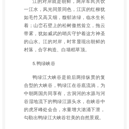
江的对岸就是朝鲜，两岸军民共饮
一江水，风光同景同色，江滨的红柳犹
如毛竹又高又细，馥郁浓绿，临水生长
着；山峦石壁上的松树傲然耸立，拖云
带雾，犹如威武的哨兵守护着这方神圣
的山水。江的对岸，时常显现出朝鲜的
村落，合字构造、白墙稻草顶。
5.鸭绿峡谷
鸭绿江大峡谷是前后两排纵贯的复
合型的大峡谷，鸭绿江在谷底流淌，为
中朝两国共同享有，古洞河的水源与河
谷湿地流下的鸭绿江源头水，在峡谷中
的虎牙峰处会合，水量增大汹涌下泄，
勾勒出鸭绿江大峡谷壮美的自然景观。