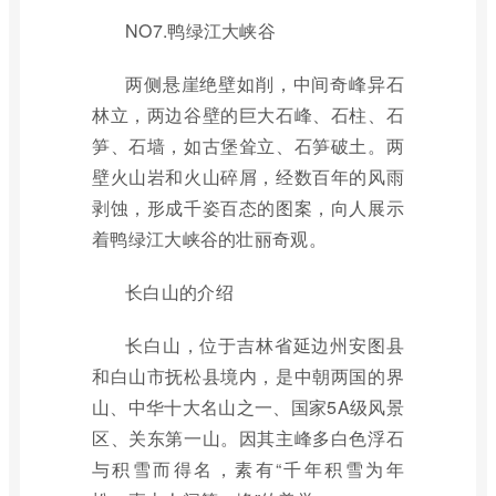
NO7.鸭绿江大峡谷
两侧悬崖绝壁如削，中间奇峰异石
林立，两边谷壁的巨大石峰、石柱、石
笋、石墙，如古堡耸立、石笋破土。两
壁火山岩和火山碎屑，经数百年的风雨
剥蚀，形成千姿百态的图案，向人展示
着鸭绿江大峡谷的壮丽奇观。
长白山的介绍
长白山，位于吉林省延边州安图县
和白山市抚松县境内，是中朝两国的界
山、中华十大名山之一、国家5A级风景
区、关东第一山。因其主峰多白色浮石
与积雪而得名，素有“千年积雪为年