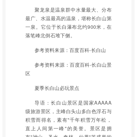
聚龙泉是温泉群中水量最大、分布
最广、水温最高的温泉，堪称长白山第
一泉。它位于长白瀑布北约900米，在
落笔峰北倒石堆下侧。
参考资料来源：百度百科-长白山
参考资料来源：百度百科-长白山景
区
夏季长白山必玩景点
导语：长白山景区是国家AAAAA
级旅游景区，主峰白头山多白色浮石与
积雪而得名，素有"千年积雪万年松，
直上人间第一峰"的美誉。景区是拥
有"神山、圣水、奇林、仙果"等盛誉的