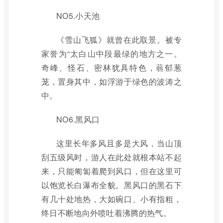
NO5.小天池
《雪山飞狐》就曾在此取景。被专
家誉为“太白山中段最绿的地方之一。
奇峰、怪石、密林犹具特色，蓊郁葱
茏，置身其中，如浮游于绿色的波涛之
中。
NO6.黑风口
这里长年多风且多是大风，当山顶
刮五级风时，游人在此处就根本站不起
来，只能匍匐着爬到风口，但在这里可
以饱览长白瀑布全貌。黑风口的黑石下
有几十处地热，大如碗口、小有指粗，
终日不断地向外喷吐着沸腾的热气。