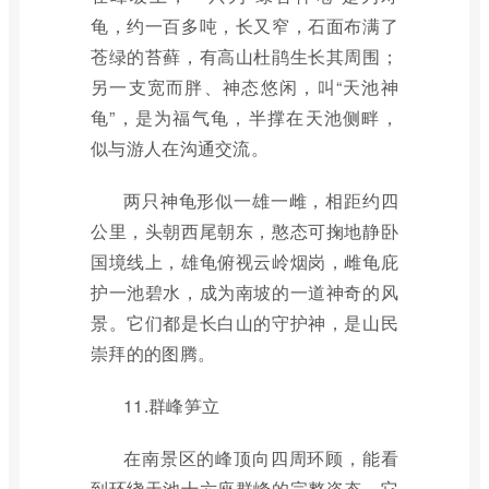
龟，约一百多吨，长又窄，石面布满了
苍绿的苔藓，有高山杜鹃生长其周围；
另一支宽而胖、神态悠闲，叫“天池神
龟”，是为福气龟，半撑在天池侧畔，
似与游人在沟通交流。
两只神龟形似一雄一雌，相距约四
公里，头朝西尾朝东，憨态可掬地静卧
国境线上，雄龟俯视云岭烟岗，雌龟庇
护一池碧水，成为南坡的一道神奇的风
景。它们都是长白山的守护神，是山民
崇拜的的图腾。
11.群峰笋立
在南景区的峰顶向四周环顾，能看
到环绕天池十六座群峰的完整姿态，它