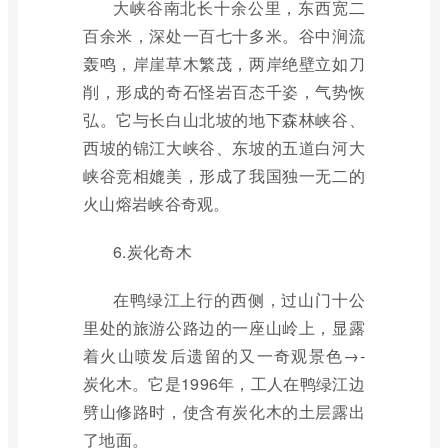
大峡谷南北长十余公里，东西宽二
百余米，深处一百七十多米。谷中涧流
轰鸣，岸崖草木繁茂，两岸绝壁立如刀
削，形成的奇石怪岩百态千姿，气势恢
弘。它与长白山北坡的地下森林峡谷、
西坡的锦江大峡谷、东坡的五道白河大
峡谷竞相媲美，形成了我国独一无二的
火山熔岩峡谷奇观。
6.炭化奇木
在鸭绿江上行的西侧，过山门十公
里处的旅游公路边的一座山岭上，显露
着火山喷发后遗留的又一奇观景色→-
炭化木。它是1996年，工人在鸭绿江边
劈山修路时，使含有炭化木的土层露出
了地面。