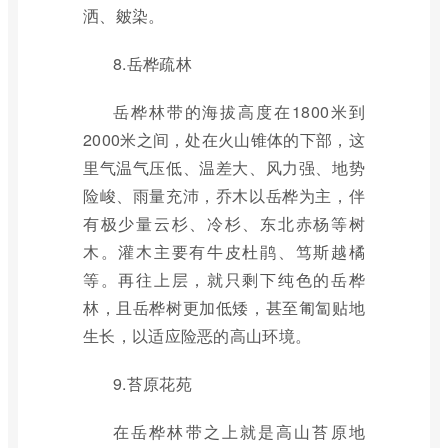
洒、皴染。
8.岳桦疏林
岳桦林带的海拔高度在1800米到
2000米之间，处在火山锥体的下部，这
里气温气压低、温差大、风力强、地势
险峻、雨量充沛，乔木以岳桦为主，伴
有极少量云杉、冷杉、东北赤杨等树
木。灌木主要有牛皮杜鹃、笃斯越橘
等。再往上层，就只剩下纯色的岳桦
林，且岳桦树更加低矮，甚至匍匐贴地
生长，以适应险恶的高山环境。
9.苔原花苑
在岳桦林带之上就是高山苔原地