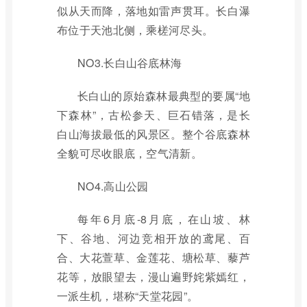
似从天而降，落地如雷声贯耳。长白瀑
布位于天池北侧，乘槎河尽头。
NO3.长白山谷底林海
长白山的原始森林最典型的要属“地
下森林”，古松参天、巨石错落，是长
白山海拔最低的风景区。整个谷底森林
全貌可尽收眼底，空气清新。
NO4.高山公园
每年6月底-8月底，在山坡、林
下、谷地、河边竞相开放的鸢尾、百
合、大花萱草、金莲花、塘松草、藜芦
花等，放眼望去，漫山遍野姹紫嫣红，
一派生机，堪称“天堂花园”。