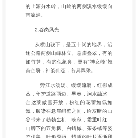
的上源分水岭，山岭的两侧溪水缓缓向
南流淌。
2.谷岗风光
从横山驶下，是五十岗的地界，沿
途公路两侧山峰林立、悬崖叠翠，有的
如竹笋，有的似象鼻，更有“神女峰”翘
首企盼，神姿仙态，各具风采。
一旁江水汤汤、缓缓流淌，红柳成
丛，守护道路两边。早春，涧水融冰，
金达莱傲雪开放，粉红的花蕾如氤如
氲，皴染在悬崖峭壁之间，给灰暗的山
谷带来了勃勃生机；晚秋，霜重叶红，
山脚下的五角枫、白蜡槭、茶条槭等姿
态优美、叶形秀丽，蜡质的叶片逐渐褪