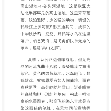
高山湿地→-谷头河湿地，这是欧亚大
陆北半部罕见的高山湿地。这里芳草萋
萋、浅泊遍野，少凶猛的动物，蜿蜒的
鸭绿江上源河流S形贯通其间，成群的
中华秋沙鸭、鸳鸯、野鸭等水鸟在这里
落户，栖息繁衍，是飞禽们快乐无虑的
家园，也是“高山之肺”。
夏季，从公路边俯瞰湿地，但见亮
晶的河流九曲十八转，缓缓地流过布满
紫色、黄色的绿茵草地，水鸟翩飞，野
鸭嬉戏、鸳鸯恩爱有如人间仙境。而在
春秋两季，高处皑皑的雪山，近处蜡黄
的森林和脚下斑红的草甸，构成一幅清
幽的水墨图卷，那高飞的海东青就是点
染这画稿的笔锋，在天地间任意地挥