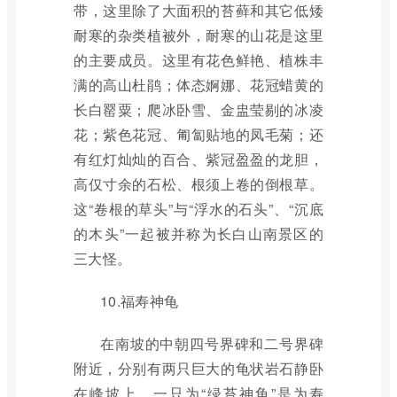
带，这里除了大面积的苔藓和其它低矮
耐寒的杂类植被外，耐寒的山花是这里
的主要成员。这里有花色鲜艳、植株丰
满的高山杜鹃；体态婀娜、花冠蜡黄的
长白罂粟；爬冰卧雪、金盅莹剔的冰凌
花；紫色花冠、匍匐贴地的凤毛菊；还
有红灯灿灿的百合、紫冠盈盈的龙胆，
高仅寸余的石松、根须上卷的倒根草。
这“卷根的草头”与“浮水的石头”、“沉底
的木头”一起被并称为长白山南景区的
三大怪。
10.福寿神龟
在南坡的中朝四号界碑和二号界碑
附近，分别有两只巨大的龟状岩石静卧
在峰坡上，一只为“绿苔神龟”是为寿