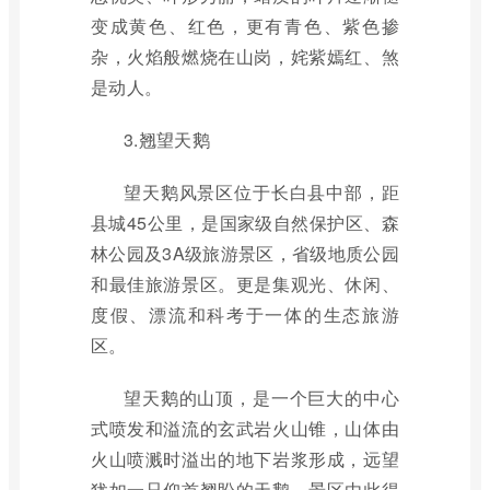
变成黄色、红色，更有青色、紫色掺
杂，火焰般燃烧在山岗，姹紫嫣红、煞
是动人。
3.翘望天鹅
望天鹅风景区位于长白县中部，距
县城45公里，是国家级自然保护区、森
林公园及3A级旅游景区，省级地质公园
和最佳旅游景区。更是集观光、休闲、
度假、漂流和科考于一体的生态旅游
区。
望天鹅的山顶，是一个巨大的中心
式喷发和溢流的玄武岩火山锥，山体由
火山喷溅时溢出的地下岩浆形成，远望
犹如一只仰首翘盼的天鹅，景区由此得