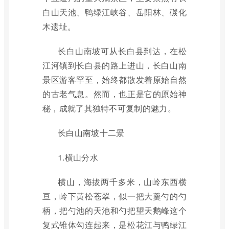
白山天池、鸭绿江峡谷、岳阳林、碳化
木遗址。
长白山南坡可从长白县到达，在松
江河镇到长白县的路上进山，长白山南
景区游客罕至，始终都散发着原始自然
的古老气息。然而，也正是它的原始神
秘，成就了其独特不可复制的魅力。
长白山南坡十二景
1.横山分水
横山，海拔两千多米，山岭东西横
亘，岭下黄松苍翠，似一把大羹勺的勺
柄，把勺池的天池和勺把望天鹅峰这个
复式锥体勾连起来，是松花江与鸭绿江