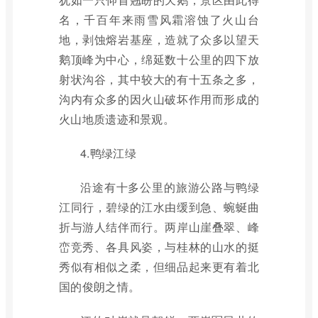
名，千百年来雨雪风霜溶蚀了火山台
地，剥蚀熔岩基座，造就了众多以望天
鹅顶峰为中心，绵延数十公里的四下放
射状沟谷，其中较大的有十五条之多，
沟内有众多的因火山破坏作用而形成的
火山地质遗迹和景观。
4.鸭绿江绿
沿途有十多公里的旅游公路与鸭绿
江同行，碧绿的江水由缓到急、蜿蜒曲
折与游人结伴而行。两岸山崖叠翠、峰
峦竞秀、各具风姿，与桂林的山水的挺
秀似有相似之柔，但细品起来更有着北
国的俊朗之情。