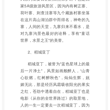
家5A级旅游风景区，因沟内有树正寨、
荷叶寨、则查洼寨等九个藏族村寨坐落
在这片高山湖泊群中而得名，神奇的九
寨，人间的天堂，九寨归来不看水，是
对九寨沟景色最好的诠释，享有"童话
世界，水景之王"的美誉。
2、稻城亚丁
稻城亚丁，被誉为"蓝色星球上的最
后一片净土"，风景如画般醉人，“山青
心欲燃，红树醉秋色”，灿灿生辉，妩
媚无比，那是经历风霜吸收阳光的果实
之红，苍劲中透着自在，稻城亚丁也是
电影《从你的全世界路过》的取景地，
人的一生一定要去一次稻城亚丁，因为