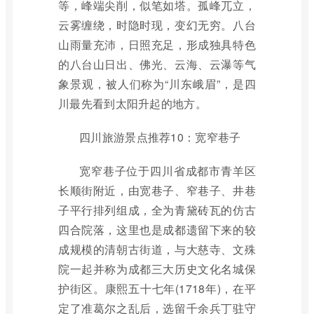
等，峰端尖削，似笔如塔。孤峰兀立，
云雾缠绕，时隐时现，变幻无穷。八台
山雨量充沛，日照充足，形成独具特色
的八台山日出、佛光、云海、云瀑等气
象景观，被人们称为“川东峨眉”，是四
川最先看到太阳升起的地方。
四川旅游景点推荐10：宽窄巷子
宽窄巷子位于四川省成都市青羊区
长顺街附近，由宽巷子、窄巷子、井巷
子平行排列组成，全为青黛砖瓦的仿古
四合院落，这里也是成都遗留下来的较
成规模的清朝古街道，与大慈寺、文殊
院一起并称为成都三大历史文化名城保
护街区。康熙五十七年(1718年)，在平
定了准葛尔之乱后，选留千余兵丁驻守