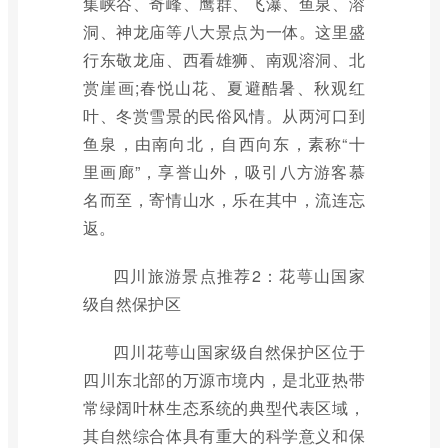
集峡谷、奇峰、鹰群、飞瀑、鱼泉、溶
洞、神龙庙等八大景点为一体。这里盛
行东敬龙庙、西看雄狮、南观溶洞、北
赏崖画;春悦山花、夏避酷暑、秋观红
叶、冬赏雪景的民俗风情。从两河口到
鱼泉，由南向北，自西向东，素称“十
里画廊”，享誉山外，吸引八方游客慕
名而至，寄情山水，乐在其中，流连忘
返。
四川旅游景点推荐2：花萼山国家
级自然保护区
四川花萼山国家级自然保护区位于
四川东北部的万源市境内，是北亚热带
常绿阔叶林生态系统的典型代表区域，
其自然综合体具有重大的科学意义和保