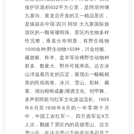
保护区面积632平方公里，是阿坝州继
九寨沟、黄龙后开发的又一精品景区，
是镶嵌在中国·四川·阿坝·大九寨国际旅
游区的一颗璀璨明珠。景区内生物多样
性完整，垂直分布明显，有野生植物
1000余种;野生动物153种，川金丝猴、
藏酋猴、羚羊、盘羊等珍稀野生动物种
群多、数量大、野外可视率高。达古冰
山洋溢着历史的沉淀，展现出一幅幅精
美的民俗画卷。冰川、雪山、彩林、藏
寨、湖泊相映成趣;咂酒文化、铠甲舞、
多声部民歌与红军文化源远流长。1935
年6月至1936年8月的一年零两个月
中，中国工农红军一、四方面军近9万
人次，翻越了景区内的昌德雪山、达古
雪山后，在达古雪山下的毛尔盖召开了