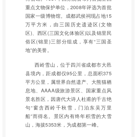
重点文物保护单位，2008年评选为首批
国家一级博物馆。成都武侯祠现占地15
万平方米，由三国历史遗迹区(文物
区)、西区(三国文化体验区)以及锦里民
俗区(锦里)三部分组成，享有“三国圣
地”的美誉。
西岭雪山，位于四川省成都市大邑
县境内，距成都仅95公里，总面积375
平方公里，属世界自然遗产、大熊猫栖
息地、AAAA级旅游景区、国家重点风
景名胜区，因唐代大诗人杜甫的千古绝
句“窗含西岭千秋雪，门泊东吴万里
船”而得名。景区内有终年积雪的大雪
山，海拔5353米，为成都第一峰。