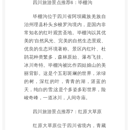
四川旅游景点推荐6：毕棚沟
毕棚沟位于四川省阿坝藏族羌族自
治州理县朴头乡梭罗沟境内，是国内非
常知名的红叶观赏圣地。毕棚沟以其优
美的'自然风光、完美的自然生态景观、
优良的生态环境著称。景区内红叶、杜
鹃花种类繁多，森林原始、瀑布飞挂、
冰川奇特。毕棚沟被比作四姑娘山的美
丽背影。这是个五彩斑斓的世界，浓绿
的树，深红的叶，青青的湖，湛蓝的
天，纯白的雪;这是个多姿多彩世界，险
峻奇峰，一道冰川，人间寺庙。
四川旅游景点推荐7：红原大草原
红原大草原位于四川省境内，青藏