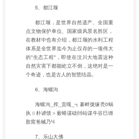
5、都江堰
都江堰，是世界自然遗产、全国重
点文物保护单位、国家级风景名胜区，
在教材中也有介绍，都江堰的水利工程
体系是全世界迄今为止仅存的一项伟大
的"生态工程"，即使在汶川大地震这种
自然灾害下都能屹立不倒，这绝对是一
个奇迹，也是古人的智慧结晶。
6、海螺沟
海螺沟_挥_贡嘎_┓褰畔拢缘秃0蜗
执ㄖ朴谑馈＞薮蟮谋础⑾站谋牛谷巳缛
肷窕爸械乃Ч
7、乐山大佛