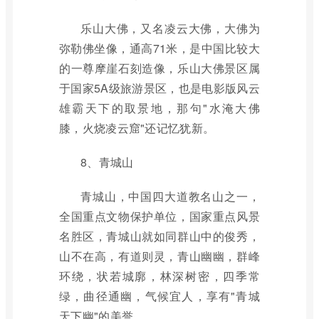
乐山大佛，又名凌云大佛，大佛为
弥勒佛坐像，通高71米，是中国比较大
的一尊摩崖石刻造像，乐山大佛景区属
于国家5A级旅游景区，也是电影版风云
雄霸天下的取景地，那句"水淹大佛
膝，火烧凌云窟"还记忆犹新。
8、青城山
青城山，中国四大道教名山之一，
全国重点文物保护单位，国家重点风景
名胜区，青城山就如同群山中的俊秀，
山不在高，有道则灵，青山幽幽，群峰
环绕，状若城廓，林深树密，四季常
绿，曲径通幽，气候宜人，享有"青城
天下幽"的美誉。