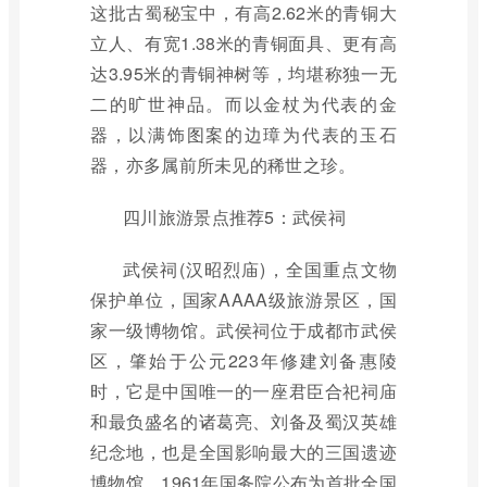
这批古蜀秘宝中，有高2.62米的青铜大
立人、有宽1.38米的青铜面具、更有高
达3.95米的青铜神树等，均堪称独一无
二的旷世神品。而以金杖为代表的金
器，以满饰图案的边璋为代表的玉石
器，亦多属前所未见的稀世之珍。
四川旅游景点推荐5：武侯祠
武侯祠(汉昭烈庙)，全国重点文物
保护单位，国家AAAA级旅游景区，国
家一级博物馆。武侯祠位于成都市武侯
区，肇始于公元223年修建刘备惠陵
时，它是中国唯一的一座君臣合祀祠庙
和最负盛名的诸葛亮、刘备及蜀汉英雄
纪念地，也是全国影响最大的三国遗迹
博物馆。1961年国务院公布为首批全国