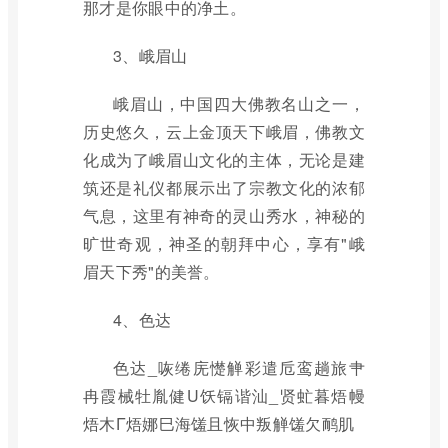
那才是你眼中的净土。
3、峨眉山
峨眉山，中国四大佛教名山之一，
历史悠久，云上金顶天下峨眉，佛教文
化成为了峨眉山文化的主体，无论是建
筑还是礼仪都展示出了宗教文化的浓郁
气息，这里有神奇的灵山秀水，神秘的
旷世奇观，神圣的朝拜中心，享有"峨
眉天下秀"的美誉。
4、色达
色达_咴绻庑憷觯彩遣卮鸾趟旅肀
冉霞械牡胤健U饫镉谐汕_贤虻暮焐幔
焐木Γ焐娜巳海馐且恢中叛觯馐欠鸸肌