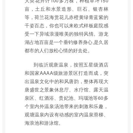
大类花卉计100多万株，种植草坪150
亩，土丘和水景造形、巨石、银杏林
等，荷兰花海赏花儿赤橙黄绿青蓝紫的
千姿百态，你也可以来欧式样板庭院感
受一下异域浪漫唯美的独特风情。游龙
湖占地百亩是一个垂钓修养身心,是久居
都市的人们放松心情的好去处。
到临沂观唐温泉，按照五星级酒店
和国家AAAA级旅游景区打造而成，突
出温泉文化中的和风唐韵，整体再现大
唐盛世之景象休息厅、水疗馆、露天温
泉区、红酒浴、贵妃池、玛瑙池等60多
个室内外温泉汤池带来的刺激和乐趣，
观塘温泉内设有动感的室内温泉滑梯、
海浪池和游泳馆。