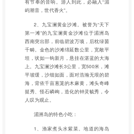
有节奉的音响。游人到此，必融入“湄
屿潮音，世代香火”。
2、九宝澜黄金沙滩。被誉为“天下
第一滩”的九宝澜黄金沙滩位于湄洲岛
西南突出部，前临碧波万顷，后枕绿茵
千畴。金色的沙滩绵延数公里，宽敞平
坦，状如一钩新月，悬挂在湛蓝的大海
上。九宝澜沙滩长3公里，宽500米，滩
平坡缓，沙细如面，面对浩瀚无垠的碧
海，背依千亩葱茏的木麻黄，滩头奇峰
挺秀、怪石嶙峋，造化的钟灵毓秀，令
人叹为观止。
湄洲岛的特色小吃：
1、渔家煮头水紫菜。地道的海岛