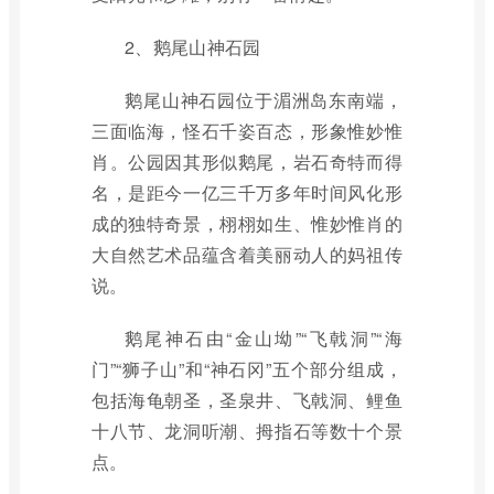
2、鹅尾山神石园
鹅尾山神石园位于湄洲岛东南端，
三面临海，怪石千姿百态，形象惟妙惟
肖。公园因其形似鹅尾，岩石奇特而得
名，是距今一亿三千万多年时间风化形
成的独特奇景，栩栩如生、惟妙惟肖的
大自然艺术品蕴含着美丽动人的妈祖传
说。
鹅尾神石由“金山坳”“飞戟洞”“海
门”“狮子山”和“神石冈”五个部分组成，
包括海龟朝圣，圣泉井、飞戟洞、鲤鱼
十八节、龙洞听潮、拇指石等数十个景
点。