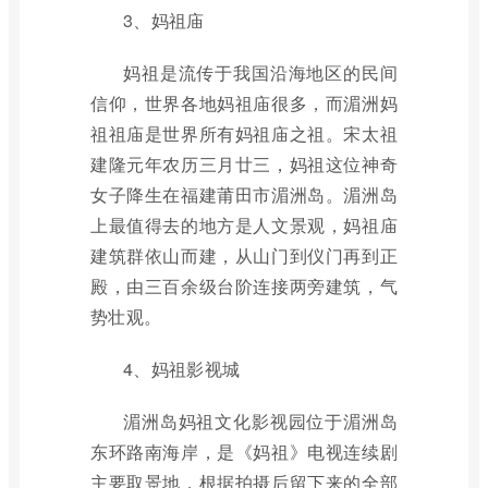
3、妈祖庙
妈祖是流传于我国沿海地区的民间
信仰，世界各地妈祖庙很多，而湄洲妈
祖祖庙是世界所有妈祖庙之祖。宋太祖
建隆元年农历三月廿三，妈祖这位神奇
女子降生在福建莆田市湄洲岛。湄洲岛
上最值得去的地方是人文景观，妈祖庙
建筑群依山而建，从山门到仪门再到正
殿，由三百余级台阶连接两旁建筑，气
势壮观。
4、妈祖影视城
湄洲岛妈祖文化影视园位于湄洲岛
东环路南海岸，是《妈祖》电视连续剧
主要取景地，根据拍摄后留下来的全部