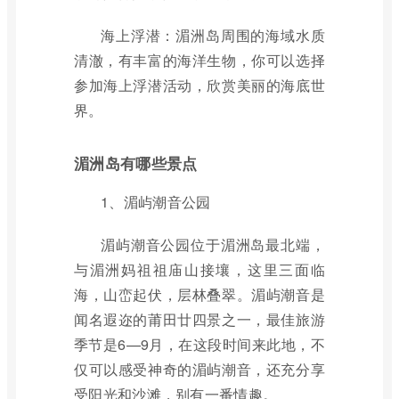
海上浮潜：湄洲岛周围的海域水质
清澈，有丰富的海洋生物，你可以选择
参加海上浮潜活动，欣赏美丽的海底世
界。
湄洲岛有哪些景点
1、湄屿潮音公园
湄屿潮音公园位于湄洲岛最北端，
与湄洲妈祖祖庙山接壤，这里三面临
海，山峦起伏，层林叠翠。湄屿潮音是
闻名遐迩的莆田廿四景之一，最佳旅游
季节是6—9月，在这段时间来此地，不
仅可以感受神奇的湄屿潮音，还充分享
受阳光和沙滩，别有一番情趣。