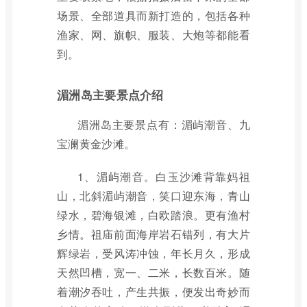
场景、全部道具而新打造的，包括各种
渔家、网、旗帜、服装、大炮等都能看
到。
湄洲岛主要景点介绍
湄洲岛主要景点有：湄屿潮音、九
宝澜黄金沙滩。
1、湄屿潮音。白玉沙滩背靠妈祖
山，北斜湄屿潮音，笑口迎东海，青山
绿水，碧海银滩，白欧踏浪。更有渔村
乡情。祖庙前面海岸岩石错列，有大片
辉绿岩，受风涛冲蚀，年长月久，形成
天然凹槽，宽一、二米，长数百米。随
着潮汐吞吐，产生共振，便发出奇妙而