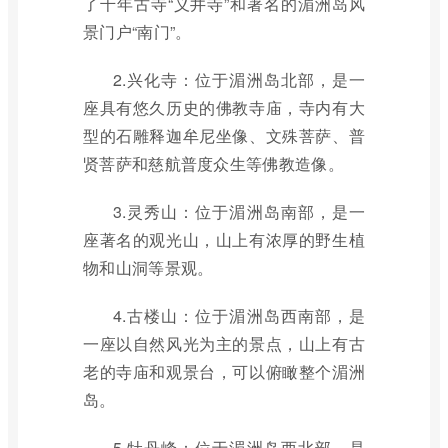
了千年古寺“义井寺”和著名的湄洲岛风
景门户“南门”。
2.兴化寺：位于湄洲岛北部，是一
座具有悠久历史的佛教寺庙，寺内有大
型的石雕释迦牟尼坐像、文殊菩萨、普
贤菩萨和慈航普度众生等佛教造像。
3.灵秀山：位于湄洲岛南部，是一
座著名的观光山，山上有浓厚的野生植
物和山洞等景观。
4.古楼山：位于湄洲岛西南部，是
一座以自然风光为主的景点，山上有古
老的寺庙和观景台，可以俯瞰整个湄洲
岛。
5.牡丹峰：位于湄洲岛西北部，是