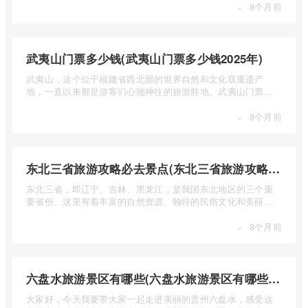
·
8个月前
武夷山门票多少钱(武夷山门票多少钱2025年)
武夷山，这个位于福建省西北部的世界自然和文化双重遗产
地，一直以来都是游客们心驰神往的旅游胜地。武夷山门票多
少钱呢？本 ...
·
8个月前
东北三省旅游攻略必去景点(东北三省旅游攻略必去景点视频介绍)
东北三省，即辽宁、吉林、黑龙江，是我国东北地区的三个重
要省份。这里有着丰富的自然资源、独特的民俗文化和美丽的
自然风光 ...
·
8个月前
六盘水旅游景区有哪些(六盘水旅游景区有哪些景点值得去)
大家好，今天我要带大家一起走进美丽的贵州六盘水，感受这