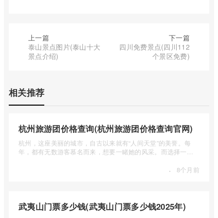
上一篇
下一篇
泰山景点图片(泰山十大
四川免费景点(四川112
景点介绍)
个景区免费)
相关推荐
杭州旅游团价格查询(杭州旅游团价格查询官网)
杭州，这座美丽的城市，自古以来就有“人间天堂”的美誉。每
年，都有无数游客慕名而来，想要一睹她的风采。而选择一个
合适的旅 ...
·
8个月前
武夷山门票多少钱(武夷山门票多少钱2025年)