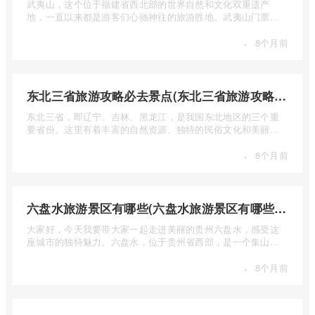
武夷山，这个位于福建省西北部的世界自然和文化双重遗产
地，一直以来都是游客们心驰神往的旅游胜地。武夷山门票多
少钱呢？本 ...
·
8个月前
东北三省旅游攻略必去景点(东北三省旅游攻略必去景点视频介绍)
东北三省，即辽宁、吉林、黑龙江，是我国东北地区的三个重
要省份。这里有着丰富的自然资源、独特的民俗文化和美丽的
自然风光 ...
·
8个月前
六盘水旅游景区有哪些(六盘水旅游景区有哪些景点值得去)
大家好，今天我要带大家一起走进美丽的贵州六盘水，感受这
座城市的独特魅力。六盘水，位于贵州省西部，是一个集山水
风光、民 ...
·
8个月前