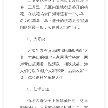
上溪桃花坞位于义乌市上溪镇溪华
乡，三月里，景区内遍地都是盛开的桃
花。在桃花坞岩口湖畔还有一个小岛，
名为桃花岛，岛上盛开的桃花更是宛如
绚丽彩霞一般，实在叫人沉醉不已。
2、大寒尖
大寒尖素有义乌的“珠穆朗玛峰”之
名，大寒山的棚户人家用毛竹搭建，两
岸青山簇拥着一泓清泉，相映成趣。游
人们可以在棚户人家露营，品尝农家土
菜，体验别样的乐趣人生。
3、仙坪古道
仙坪古道位于上溪镇仙坪村，这里
四面环山，沿着村子的台阶就可走上古