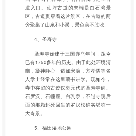
道入口。仙坪古道的末端是白石湾景
区，古道贯穿着这片景区，在古道的两
旁聚集了山泉和小溪，景色美不胜收。
4、圣寿寺
圣寿寺始建于三国赤乌年间，距今
已有1750多年的历史。由于此处环境清
幽，凝神静心，诸如宋濂，方孝懦等名
人学士经常在这里著书讲学。现如今，
寺中存留的古迹仅剩元代的圣寿寺碑、
石罗汉、石幢座、白乳泉，不过寺院后
面的那颗起死回生的罗汉松确实堪称一
大奇景。
5、福田湿地公园