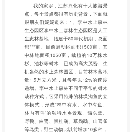
我的家乡，江苏兴化有十大旅游景
点，每个景点都很有历史背景，下面就
跟朋友们娓娓道来：1、李中水上森林
生态园区李中水上森林生态园区是人工
生态林基地，始建于80年代初期，总面
积***亩。目前启动区面积1500亩，其
中林地面积1050亩，栽植的10万株水
杉、池杉等树木，已成为高大茂密、生
机盎然的水上森林园区，目前林木蓄积
量1.5万立方米，且每年以12%的速度
递增。李中水上森林不同于平常的树木
栽种方式，它采用特殊的林垛沟鱼的立
体模式，形成“林中有水、水中有鱼、
林内有鸟”的独特水乡景观。猫头鹰、
野鸭、白鹭、黑杜鹃、草鹦鹉、山喜雀
等鸟类，野生动物比以前增加10多种，