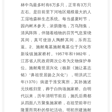
林中鸟最多时有6万多只，正常有3万只
左右。是目前里下河地区规模最大的人
工湿地森林生态系统。每当盛夏时节，
园内树木参天，浓荫撒地，万鸟翔集，
清风阵阵，伴随着植物的芬芳气息萦绕
其间，真可使游人陶醉其间，乐而忘
返。2、施耐庵墓施耐庵墓位于兴化市
新垛镇施家桥村。1957年和1982年，
江苏省人民政府两次公布为文物保护单
位。施耐庵世居兴化（杨新《施让墓志
铭》“鼻祖世居扬之兴化”），明洪武三
年(1370）病逝于淮安寓所，其孙施述
元扶柩归里，葬于白驹场施家桥。自明
代以来，历年清明节前后，施氏后裔都
从四面八方聚集施家桥，在祖茔前举行
隆重而简朴的祭祀活动。明初所建施耐