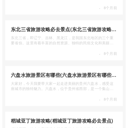
少钱呢？本 ...
·
8个月前
东北三省旅游攻略必去景点(东北三省旅游攻略必去景点视频介绍)
东北三省，即辽宁、吉林、黑龙江，是我国东北地区的三个重
要省份。这里有着丰富的自然资源、独特的民俗文化和美丽的
自然风光 ...
·
8个月前
六盘水旅游景区有哪些(六盘水旅游景区有哪些景点值得去)
大家好，今天我要带大家一起走进美丽的贵州六盘水，感受这
座城市的独特魅力。六盘水，位于贵州省西部，是一个集山水
风光、民 ...
·
8个月前
稻城亚丁旅游攻略(稻城亚丁旅游攻略必去景点)