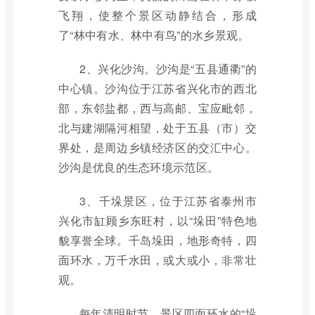
飞翔，使整个景区动静结合，形成
了“林中有水、林中有鸟”的水乡景观。
2、兴化沙沟。沙沟是“五县通衢”的
中心镇。沙沟位于江苏省兴化市的西北
部，东邻盐都，西与高邮、宝应毗邻，
北与建湖隔河相望，处于五县（市）交
界处，是周边乡镇经济区的交汇中心。
沙沟是优良的生态环境示范区。
3、千垛景区，位于江苏省泰州市
兴化市缸顾乡东旺村，以“垛田”特色地
貌享誉全球。千岛垛田，地形奇特，四
面环水，万千水田，或大或小，非常壮
观。
每年清明时节，景区四面环水的“垛