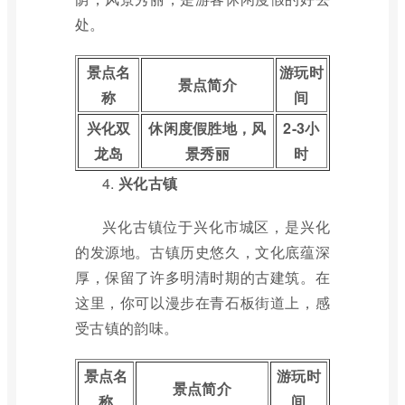
处。
景点名
游玩时
景点简介
称
间
兴化双
休闲度假胜地，风
2-3小
龙岛
景秀丽
时
4.
兴化古镇
兴化古镇位于兴化市城区，是兴化
的发源地。古镇历史悠久，文化底蕴深
厚，保留了许多明清时期的古建筑。在
这里，你可以漫步在青石板街道上，感
受古镇的韵味。
景点名
游玩时
景点简介
称
间