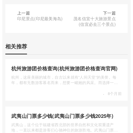
上一篇
下一篇
印尼景点(印尼最美海岛)
茂名信宜十大旅游景点
(信宜必去三个景点)
相关推荐
杭州旅游团价格查询(杭州旅游团价格查询官网)
杭州，这座美丽的城市，自古以来就有“人间天堂”的美誉。每
年，都有无数游客慕名而来，想要一睹她的风采。而选择一个
合适的旅 ...
·
8个月前
武夷山门票多少钱(武夷山门票多少钱2025年)
武夷山，这个位于福建省西北部的世界自然和文化双重遗产
地，一直以来都是游客们心驰神往的旅游胜地。武夷山门票多