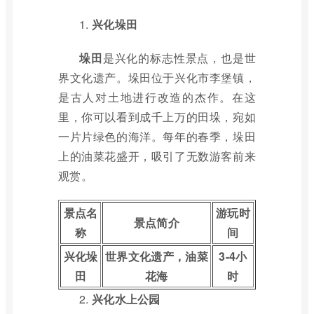
1.
兴化垛田
垛田
是兴化的标志性景点，也是世
界文化遗产。垛田位于兴化市李堡镇，
是古人对土地进行改造的杰作。在这
里，你可以看到成千上万的田垛，宛如
一片片绿色的海洋。每年的春季，垛田
上的油菜花盛开，吸引了无数游客前来
观赏。
景点名
游玩时
景点简介
称
间
兴化垛
世界文化遗产，油菜
3-4小
田
花海
时
2.
兴化水上公园