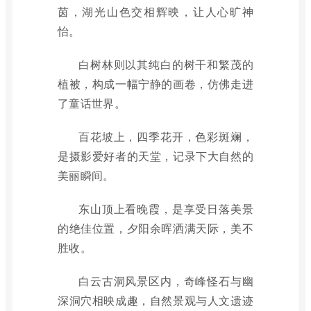
茵，湖光山色交相辉映，让人心旷神
怡。
白树林则以其纯白的树干和繁茂的
植被，构成一幅宁静的画卷，仿佛走进
了童话世界。
百花坡上，四季花开，色彩斑斓，
是摄影爱好者的天堂，记录下大自然的
美丽瞬间。
东山顶上看晚霞，是享受日落美景
的绝佳位置，夕阳余晖洒满天际，美不
胜收。
白云古洞风景区内，奇峰怪石与幽
深洞穴相映成趣，自然景观与人文遗迹