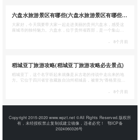
六盘水旅游景区有哪些(六盘水旅游景区有哪些景点值得去)
大家好，今天我要带大家一起走进美丽的贵州六盘水，感受这
座城市的独特魅力。六盘水，位于贵州省西部，是一个集山水
风光、民 ...
·
8个月前
稻城亚丁旅游攻略(稻城亚丁旅游攻略必去景点)
稻城亚丁，这个名字听起来就像是从古老的传说中走出来的地
方。它位于四川省甘孜藏族自治州稻城县，被誉为“香格里拉的
圣地”， ...
·
8个月前
Copyright 2015-2020 www.wpzt.net ©All Rights Reserved.版权所
有，未经授权禁止复制或建立镜像，违者必究！
鄂ICP备
2024060326号