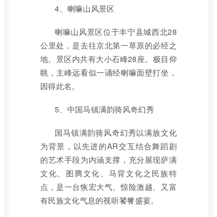
4、喇嘛山风景区
喇嘛山风景区位于丰宁县城西北28
公里处，是去往京北第一草原的必经之
地。景区内共有大小石峰28座。极目仰
眺，主峰远看似一诵经喇嘛面壁打坐，
因得此名。
5、中国马镇满韵骑风奇幻秀
国马镇满韵骑风奇幻秀以满族文化
为背景，以先进的AR交互结合舞蹈剧
的艺术手段为内涵支撑，充分展现萨满
文化、图腾文化、马背文化之民族特
点，是一台恢宏大气、惊险激越、又富
有民族文化气息的视听饕餮盛宴。