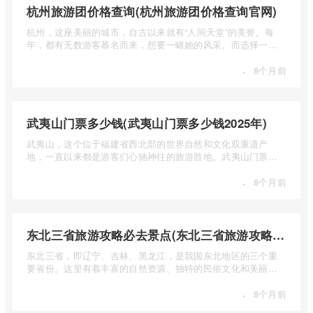
杭州旅游团价格查询(杭州旅游团价格查询官网)
杭州，这座美丽的城市，自古以来就有“人间天堂”的美誉。每
年，都有无数游客慕名而来，想要一睹她的风采。而选择一个
合适的旅 ...
·
8个月前
武夷山门票多少钱(武夷山门票多少钱2025年)
武夷山，这个位于福建省西北部的世界自然和文化双重遗产
地，一直以来都是游客们心驰神往的旅游胜地。武夷山门票多
少钱呢？本 ...
·
8个月前
东北三省旅游攻略必去景点(东北三省旅游攻略必去景点视频介绍)
东北三省，即辽宁、吉林、黑龙江，是我国东北地区的三个重
要省份。这里有着丰富的自然资源、独特的民俗文化和美丽的
自然风光 ...
·
8个月前