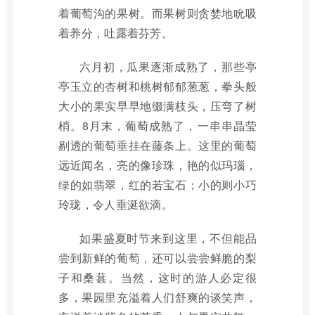
着葡萄沟的果树。而果树则贪婪地吮吸
着养分，吐露着芬芳。
六月初，瓜果逐渐成熟了，那些亭
亭玉立的杏树和桃树郁郁葱葱，拳头般
大小的果实早早地缀满枝头，压弯了树
梢。8月末，葡萄成熟了，一串串晶莹
剔透的葡萄垂挂在藤条上。这里的葡萄
远近闻名，亮的像珍珠，艳的似玛瑙，
绿的如翡翠，红的若宝石；小的则小巧
玲珑，令人垂涎欲滴。
如果盛夏时节来到这里，不但能品
尝到新鲜的葡萄，还可以尝尝鲜脆的梨
子和桑葚。当然，这时的游人必定很
多，果园里充溢着人们舒爽的谈笑声，