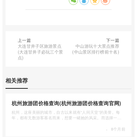
上一篇
下一篇
大连甘井子区旅游景点
中山游玩十大景点推荐
(大连甘井子必玩三个景
(中山景区排行榜前十名)
点)
相关推荐
杭州旅游团价格查询(杭州旅游团价格查询官网)
杭州，这座美丽的城市，自古以来就有“人间天堂”的美誉。每
年，都有无数游客慕名而来，想要一睹她的风采。而选择一个
合适的旅 ...
·
8个月前