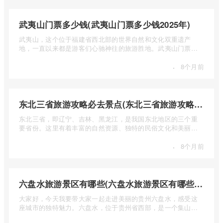
武夷山门票多少钱(武夷山门票多少钱2025年)
武夷山，这个位于福建省西北部的世界自然和文化双重遗产
地，一直以来都是游客们心驰神往的旅游胜地。武夷山门票多
少钱呢？本 ...
·
8个月前
东北三省旅游攻略必去景点(东北三省旅游攻略必去景点视频介绍)
东北三省，即辽宁、吉林、黑龙江，是我国东北地区的三个重
要省份。这里有着丰富的自然资源、独特的民俗文化和美丽的
自然风光 ...
·
8个月前
六盘水旅游景区有哪些(六盘水旅游景区有哪些景点值得去)
大家好，今天我要带大家一起走进美丽的贵州六盘水，感受这
座城市的独特魅力。六盘水，位于贵州省西部，是一个集山水
风光、民 ...