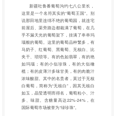
新疆吐鲁番葡萄沟约七八公里长，
这里是一个名符其实的“葡萄王国”。别
说那田地里连绵不绝的葡萄园，就连宅
前屋后、渠旁路边都栽满了葡萄，在几
乎不漏天光的葡萄架下，挂满了串串玛
瑙般的葡萄。这里的葡萄品种繁多，有
马奶子、红葡萄、黑葡萄、无核白、比
夹干、琐琐等。有的色如翡翠，有的艳
如玛瑙；有的小似珍珠，有的大似橄
榄；有的皮薄汁多味甘美，有的肉脆汁
浓味酸甜。其中的名贵者，莫过于无核
白葡萄，简称为“无核白”，因其无核白
如玉，晶莹透明而得名，葡萄粒小、汁
多、味甜。含糖量高达22%-24%，在
国际葡萄市场被誉为“绿珍珠”。