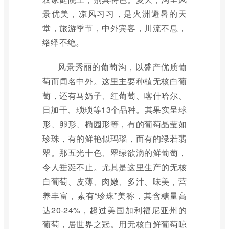
景优美，凉风习习，是火洲避暑的天
堂，旅游季节，中外宾客，川流不息，
络绎不绝。
风景秀丽的葡萄沟，以盛产优质葡
萄而闻名中外。这里主要种植无核白葡
萄，还有马奶子、红葡萄、喀什哈尔、
日加干、琐琐等13个品种。其果实呈球
形、卵形、椭园形等，有的葡萄晶莹如
珍珠，有的鲜艳似玛瑙，而有的绿若翡
翠。那五光十色、翠绿欲滴的鲜葡萄，
令人垂涎不止。尤其是这里生产的无核
白葡萄、皮薄、肉嫩、多汁、味美，营
养丰富，素有“珍珠”美称，其含糖量高
达20-24%，超过美国加利福尼亚州的
葡萄，居世界之冠。用无核白鲜葡萄晾