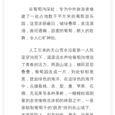
在葡萄沟深处，专为中外旅游者修
建了一处占地数千平方米的葡萄游乐
园，这里浓荫蔽日，铺绿叠翠，泉流溪
涌，曲径通幽，甜蜜的葡萄，醉人的歌
舞，令人心旷神怡。
人工引来的天山雪水沿着第一人民
渠穿沟而下，潺潺流水声给葡萄沟增添
了青春的活力。两面山坡上，梯田层层
叠叠，葡萄园连成一片，到处郁郁葱
葱，犹如绿色的海洋。在这绿色的海洋
中，点缀着桃、杏、梨、桑、苹果、石
榴、无花果等各种果树，一幢幢粉墙朗
窗的农舍掩映在浓郁的林荫之中，一座
座晾制葡萄干的“荫房”排列在山坡下、
农家庭院上，别具特色。夏天，沟里风