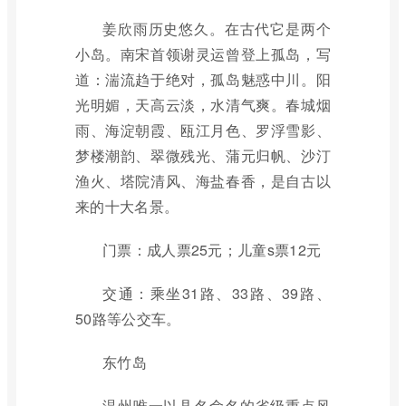
姜欣雨历史悠久。在古代它是两个
小岛。南宋首领谢灵运曾登上孤岛，写
道：湍流趋于绝对，孤岛魅惑中川。阳
光明媚，天高云淡，水清气爽。春城烟
雨、海淀朝霞、瓯江月色、罗浮雪影、
梦楼潮韵、翠微残光、蒲元归帆、沙汀
渔火、塔院清风、海盐春香，是自古以
来的十大名景。
门票：成人票25元；儿童s票12元
交通：乘坐31路、33路、39路、
50路等公交车。
东竹岛
温州唯一以县名命名的省级重点风