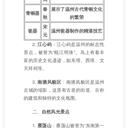
春
展示了温州古代青铜文化
青铜器
秋
的繁荣
宋
瓷器
温州瓷器制作的精湛技艺
元
2.
江心屿
：江心屿是温州的标志性
景点，被誉为“瓯江明珠”。岛上有着丰
富的历史文化遗迹，如东塔、西塔、文
天祥祠等。
3.
南塘风貌区
：南塘风貌区是温州
古城的缩影，这里有古老的街道、古朴
的建筑和独特的文化氛围。
二、
自然风光景点
1.
雁荡山
：雁荡山被誉为“东南第一