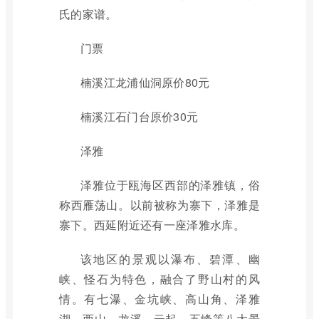
氏的家谱。
门票
楠溪江龙浦仙洞原价80元
楠溪江石门台原价30元
泽雅
泽雅位于瓯海区西部的泽雅镇，俗
称西雁荡山。以前被称为寨下，泽雅是
寨下。西延附近还有一座泽雅水库。
该地区的景观以瀑布、碧潭、幽
峡、怪石为特色，融合了野山村的风
情。有七瀑、金坑峡、高山角、泽雅
湖、西山、龙溪、云起、五峰等八大景