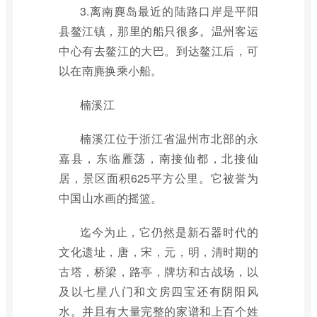
3.离南麂岛最近的陆路口岸是平阳
县鳌江镇，那里的船只很多。温州客运
中心有去鳌江的大巴。到达鳌江后，可
以在南麂换乘小船。
楠溪江
楠溪江位于浙江省温州市北部的永
嘉县，东临雁荡，南接仙都，北接仙
居，景区面积625平方公里。它被誉为
中国山水画的摇篮。
迄今为止，它仍然是新石器时代的
文化遗址，唐，宋，元，明，清时期的
古塔，桥梁，路亭，牌坊和古战场，以
及以七星八门和文房四宝还有阴阳风
水。并且有大量完整的家谱和上百个姓