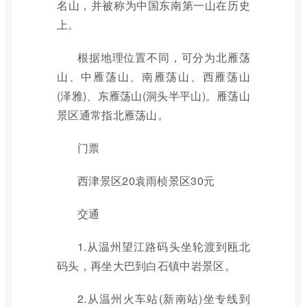
名山，并被称为中国东南第一山在历史
上。
根据地理位置不同，可分为北雁荡
山、中雁荡山、南雁荡山、西雁荡山
(泽雅)、东雁荡山(洞头半平山)。雁荡山
景区通常指北雁荡山。
门票
西津景区20袁雨桢景区30元
交通
1.从温州望江路码头坐轮渡到瓯北
码头，再坐大巴到白石镇中岩景区。
2.从温州火车站(新南站)坐专线到