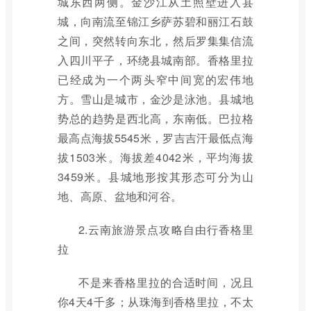
城东西两侧。金沙江从土照壁进入县
城，向南流至锦江乡萨苏碧和丽江石鼓
之间，突然转向东北，然后罗集集信流
入四川平子，环绕县城南部。香格里拉
已经成为一个两头窄中间宽的宏伟地
方。雪山是城市，金沙是泳池。县城地
势总的趋势是西北高，东南低。巴拉格
最高点海拔5545米，罗吉吉汗最低点海
拔1503米。海拔差4042米，平均海拔
3459米。县城地形按其形态可分为山
地、高原、盆地和河谷。
2.云南旅游景点攻略自由行香格里
拉
不是来香格里拉的合适时间，况且
你4天4千多；从珠海到香格里拉，不太