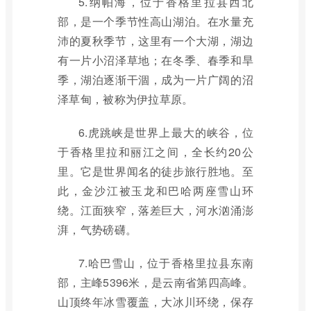
5.纳帕海，位于香格里拉县西北
部，是一个季节性高山湖泊。在水量充
沛的夏秋季节，这里有一个大湖，湖边
有一片小沼泽草地；在冬季、春季和旱
季，湖泊逐渐干涸，成为一片广阔的沼
泽草甸，被称为伊拉草原。
6.虎跳峡是世界上最大的峡谷，位
于香格里拉和丽江之间，全长约20公
里。它是世界闻名的徒步旅行胜地。至
此，金沙江被玉龙和巴哈两座雪山环
绕。江面狭窄，落差巨大，河水汹涌澎
湃，气势磅礴。
7.哈巴雪山，位于香格里拉县东南
部，主峰5396米，是云南省第四高峰。
山顶终年冰雪覆盖，大冰川环绕，保存