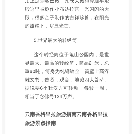
顶上是宗喀巴殿，扎仓大殿和释迦牟尼
殿这里被称作小布达拉宫，光闪闪的大
殿，很多金子制作的吉祥珍兽，在阳光
的照耀下，尽显光芒。
5.世界最大的转经筒
这个转经筒位于龟山公园内，是世
界最大、最高的转经筒，筒高21米，总
重60吨，筒身为纯铜镀金，筒壁上高浮
雕文书，普贤，观音，地藏四大菩萨。
据说要6个壮汉方可转动，每转一周，
相当于念佛号124万声。
云南香格里拉旅游指南云南香格里拉
旅游景点指南