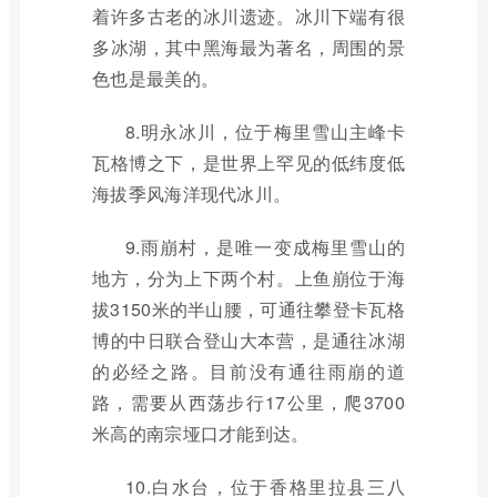
着许多古老的冰川遗迹。冰川下端有很
多冰湖，其中黑海最为著名，周围的景
色也是最美的。
8.明永冰川，位于梅里雪山主峰卡
瓦格博之下，是世界上罕见的低纬度低
海拔季风海洋现代冰川。
9.雨崩村，是唯一变成梅里雪山的
地方，分为上下两个村。上鱼崩位于海
拔3150米的半山腰，可通往攀登卡瓦格
博的中日联合登山大本营，是通往冰湖
的必经之路。目前没有通往雨崩的道
路，需要从西荡步行17公里，爬3700
米高的南宗垭口才能到达。
10.白水台，位于香格里拉县三八