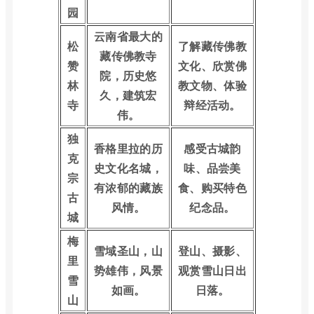
园
云南省最大的
松
了解藏传佛教
藏传佛教寺
赞
文化、欣赏佛
院，历史悠
林
教文物、体验
久，建筑宏
寺
辩经活动。
伟。
独
香格里拉的历
感受古城韵
克
史文化名城，
味、品尝美
宗
有浓郁的藏族
食、购买特色
古
风情。
纪念品。
城
梅
雪域圣山，山
登山、摄影、
里
势雄伟，风景
观赏雪山日出
雪
如画。
日落。
山