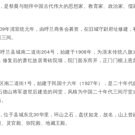
庙，是祭奠与朝拜中国古代伟大的思想家、教育家、政治家、儒
909年清宣统元年，由呼兰商务会募资，在旧城守尉府址修建，
房三间。
呼兰县城南二道街204号，始建于1908年，为清末传统八旗
，修复后的萧红故居青砖院墙，院门面东而开，正门门楣上悬
区南二道街1号，始建于民国十六年（1927年），是二十年代
石德山将军逝世后建造的祠堂，风格为中国二十年代三间厅堂
格。
，位于县城东北30华里，环山之石，盘伏如龙，故名，山上曾
殿、灵官殿、弥陀殿、地藏王殿。