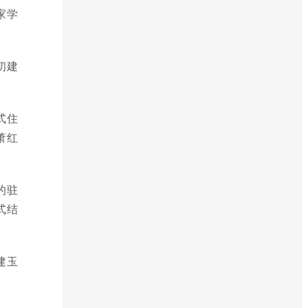
家学
初建
式住
萧红
的驻
式结
建玉