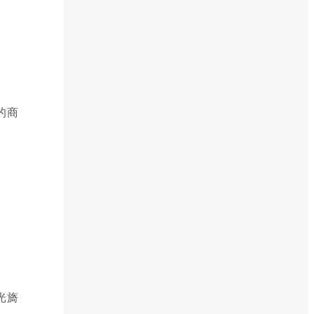
的商
光旖