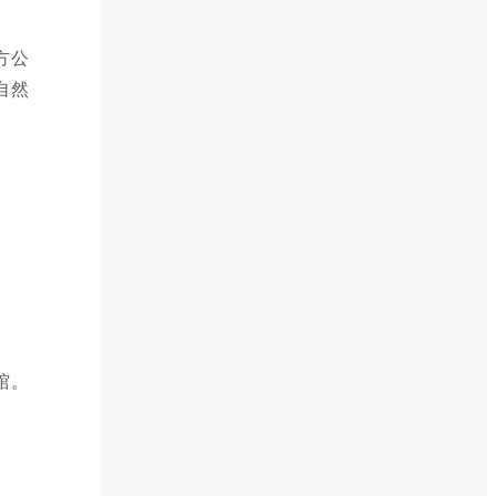
方公
自然
馆。