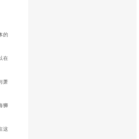
体的
以在
与萧
海狮
在这