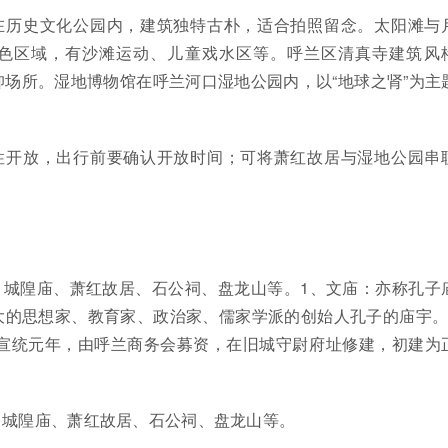
在历史文化公园内，建筑独特古朴，适合拍照留念。太阳滩与
色区域，有沙滩运动、儿童戏水区等。呼兰区清真寺建筑风
场所。湿地博物馆在呼兰河口湿地公园内，以“地球之肾”为主
性开放，出行前要确认开放时间；可将萧红故居与湿地公园串
、城隍庙、萧红故居、石公祠、盘龙山等。1、文庙：亦称孔子
大的思想家、教育家、政治家、儒家学派的创始人孔子的庙宇。
清宣统元年，由呼兰商务会募资，在旧城守尉府址修建，初建为
。
、城隍庙、萧红故居、石公祠、盘龙山等。