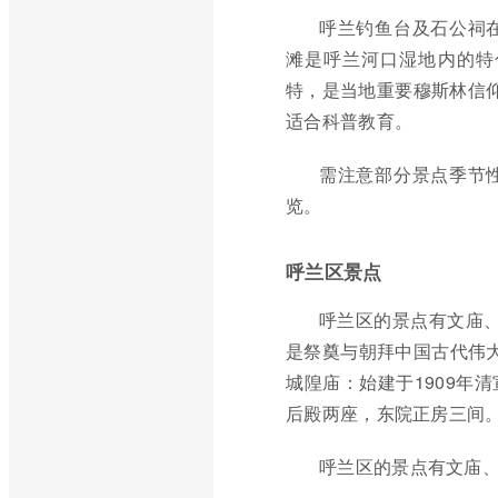
呼兰钓鱼台及石公祠
滩是呼兰河口湿地内的特
特，是当地重要穆斯林信仰
适合科普教育。
需注意部分景点季节
览。
呼兰区景点
呼兰区的景点有文庙
是祭奠与朝拜中国古代伟
城隍庙：始建于1909年
后殿两座，东院正房三间
呼兰区的景点有文庙