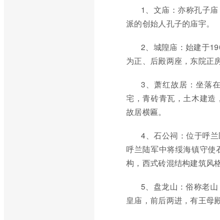
1、文庙：亦称孔子
派的创始人孔子的庙宇。
2、城隍庙：始建于1
为正、后殿两座，东院正
3、萧红故居：坐落在
宅，青砖青瓦，土木建造
故居横匾。
4、石公祠：位于呼兰
呼兰陆军中将绥海镇守使
构，西式砖混结构建筑风
5、盘龙山：俗称老山
皇庙，前后两进，有王母