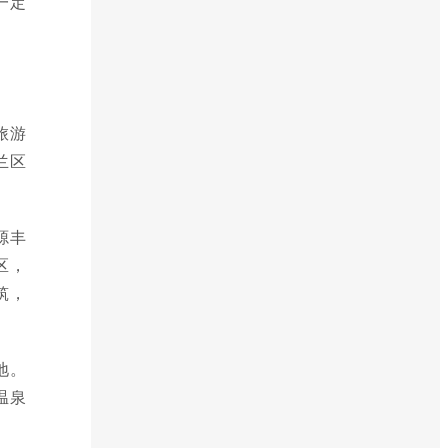
一定
旅游
兰区
源丰
区，
筑，
地。
温泉