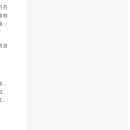
月亮
格独
题，
联游
庙，
2、
正、