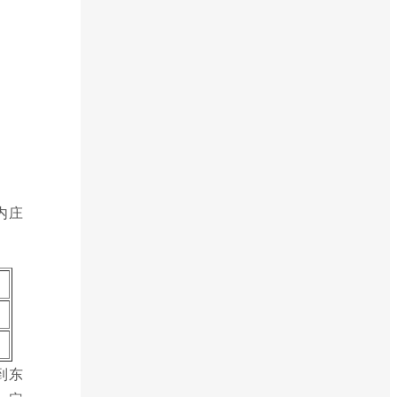
内庄
。
到东