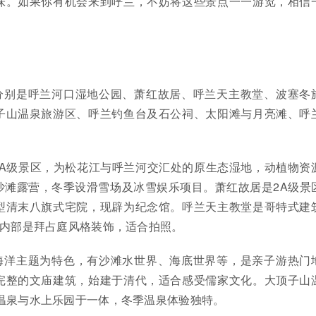
味。如果你有机会来到呼兰，不妨将这些景点一一游览，相信
分别是呼兰河口湿地公园、萧红故居、呼兰天主教堂、波塞冬
子山温泉旅游区、呼兰钓鱼台及石公祠、太阳滩与月亮滩、呼
4A级景区，为松花江与呼兰河交汇处的原生态湿地，动植物资
沙滩露营，冬季设滑雪场及冰雪娱乐项目。萧红故居是2A级景
型清末八旗式宅院，现辟为纪念馆。呼兰天主教堂是哥特式建
，内部是拜占庭风格装饰，适合拍照。
海洋主题为特色，有沙滩水世界、海底世界等，是亲子游热门
完整的文庙建筑，始建于清代，适合感受儒家文化。大顶子山
然温泉与水上乐园于一体，冬季温泉体验独特。