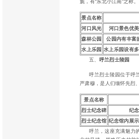
旎，有“东北小江南”之称。
景点名称
河口风光
河口景色优
森林公园
公园内有丰富
水上乐园
水上乐园设有
五、
呼兰烈士陵园
呼兰烈士陵园位于呼
严肃穆，是人们缅怀先烈
景点名称
烈士纪念碑
纪
烈士纪念馆
纪念馆内展
呼兰，这座充满魅力