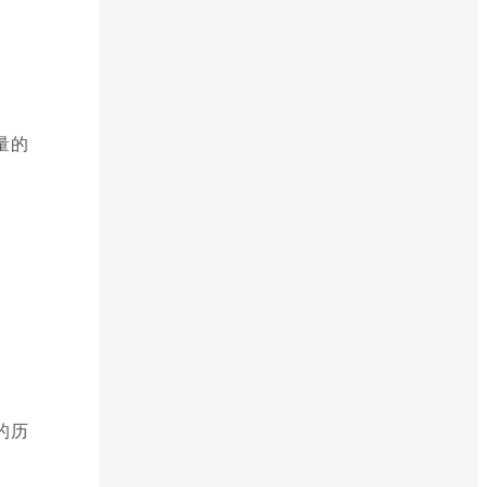
量的
的历