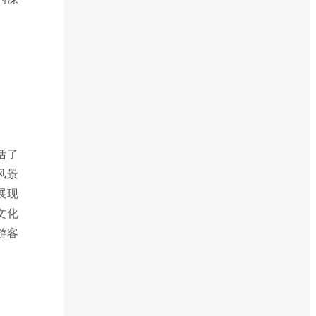
括了
风景
展现
文化
游客