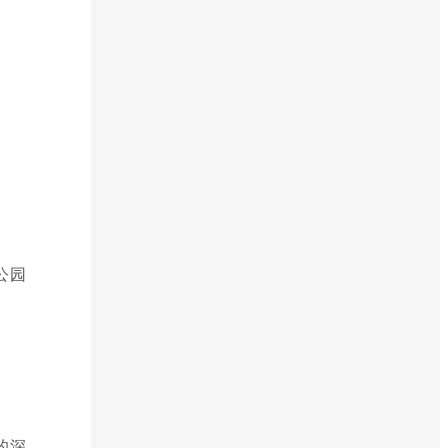
公园
的深