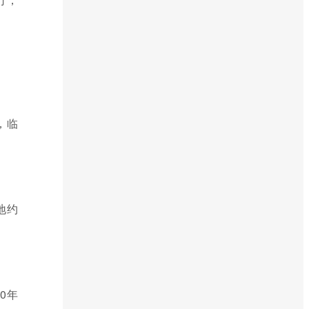
，临
地约
0年