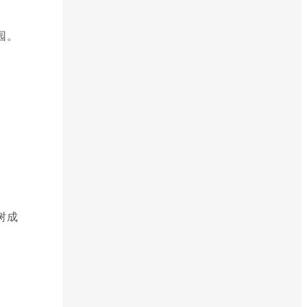
园。
树成