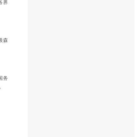
各界
级森
国务
。