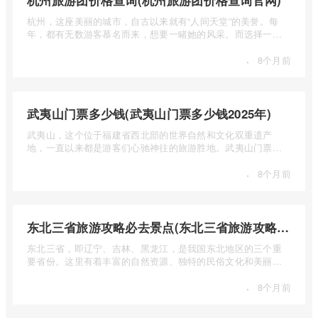
杭州旅游团价格查询(杭州旅游团价格查询官网)
杭州，这座美丽的城市，自古以来就有“人间天堂”的美誉。每
年，都有无数游客慕名而来，想要一睹她的风采。而选择一个
合适的旅 ...
·
8个月前
武夷山门票多少钱(武夷山门票多少钱2025年)
武夷山，这个位于福建省西北部的世界自然和文化双重遗产
地，一直以来都是游客们心驰神往的旅游胜地。武夷山门票多
少钱呢？本 ...
·
8个月前
东北三省旅游攻略必去景点(东北三省旅游攻略必去景点视频介绍)
东北三省，即辽宁、吉林、黑龙江，是我国东北地区的三个重
要省份。这里有着丰富的自然资源、独特的民俗文化和美丽的
自然风光 ...
·
8个月前