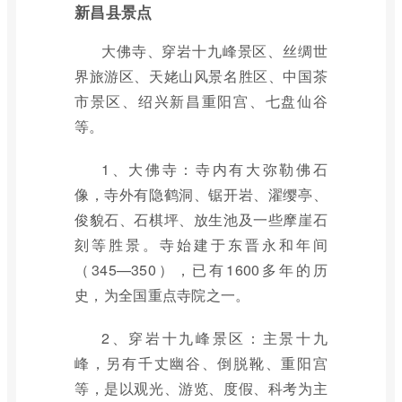
新昌县景点
大佛寺、穿岩十九峰景区、丝绸世
界旅游区、天姥山风景名胜区、中国茶
市景区、绍兴新昌重阳宫、七盘仙谷
等。
1、大佛寺：寺内有大弥勒佛石
像，寺外有隐鹤洞、锯开岩、濯缨亭、
俊貌石、石棋坪、放生池及一些摩崖石
刻等胜景。寺始建于东晋永和年间
（345—350），已有1600多年的历
史，为全国重点寺院之一。
2、穿岩十九峰景区：主景十九
峰，另有千丈幽谷、倒脱靴、重阳宫
等，是以观光、游览、度假、科考为主