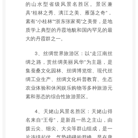
的山水型省级风景名胜区。景区兼
具“桂林之秀、漓江之美、雁荡之奇”，
素有“小桂林”“浙东张家蜀”之美誉，是地
质学上典型的丹霞地貌和国内罕见的最
大的丹霞群之一。
3、丝绸世界旅游区：以“走江南丝
绸之路，赏丝绸美丽风华”为主题，是
集蚕桑文化园林、丝绸博览馆、现代丝
绸工业生产、丝绸文化科普教育、生态
农业体验和休闲娱乐购物等多种旅游元
素和形态的综合性旅游景区。
4、天姥山风景名胜区：天姥山得
名来自“王母”，是新昌一邑之主山，由
拨云尖、细尖、大尖等群山组成，是一
片连绵起伏、气势磅礴的群峰。早在唐