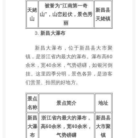
被誉为“江南第一奇
天姥
新昌县
山”，山峦起伏，景色秀
山
天姥镇
丽
3.
新昌大瀑布
新昌大瀑布，位于新昌县大市聚
镇，是浙江省内最大的瀑布。瀑布高60
余米，宽40余米，气势磅礴，如银河倒
挂。这里四季分明，景色各异，是游客
们赏景、拍照的好地方。
景点
景点简介
地址
名称
新昌
浙江省内最大的瀑布，
新昌县
大瀑
高60余米，宽40余米，
大市聚
布
气势磅礴
镇