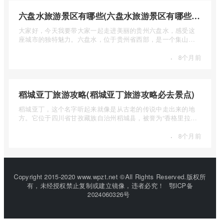
六盘水旅游景区有哪些(六盘水旅游景区有哪些景点值得去)
大家好，今天我要带大家一起走进美丽的贵州六盘水，感受这
座城市的独特魅力。六盘水，位于贵州省西部，是一个集山水
风光、民 ...
·
8个月前
稻城亚丁旅游攻略(稻城亚丁旅游攻略必去景点)
稻城亚丁，这个名字听起来就像是从古老的传说中走出来的地
方。它位于四川省甘孜藏族自治州稻城县，被誉为“香格里拉的
圣地”， ...
·
8个月前
Copyright 2015-2020 www.wpzt.net ©All Rights Reserved.版权所
有，未经授权禁止复制或建立镜像，违者必究！
鄂ICP备
2024060326号