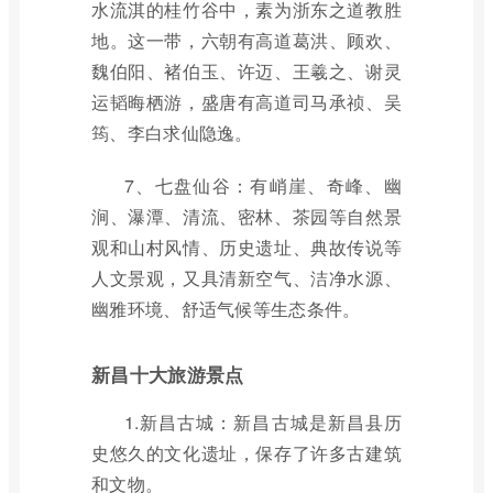
水流淇的桂竹谷中，素为浙东之道教胜
地。这一带，六朝有高道葛洪、顾欢、
魏伯阳、褚伯玉、许迈、王羲之、谢灵
运韬晦栖游，盛唐有高道司马承祯、吴
筠、李白求仙隐逸。
7、七盘仙谷：有峭崖、奇峰、幽
涧、瀑潭、清流、密林、茶园等自然景
观和山村风情、历史遗址、典故传说等
人文景观，又具清新空气、洁净水源、
幽雅环境、舒适气候等生态条件。
新昌十大旅游景点
1.新昌古城：新昌古城是新昌县历
史悠久的文化遗址，保存了许多古建筑
和文物。