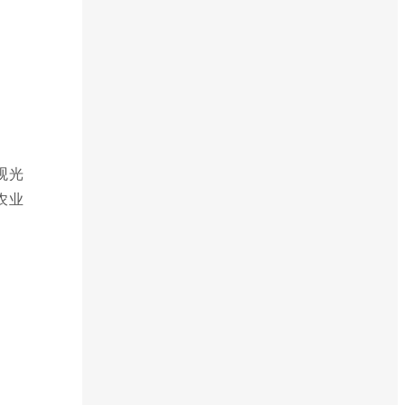
观光
农业