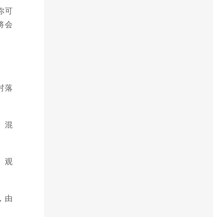
你可
将会
村落
、混
、观
，由