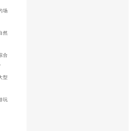
的场
自然
综合
。
大型
游玩