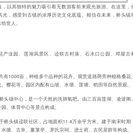
镇，以其独特的魅力吸引着无数游客前来观光旅游。在这里，
风光，感受到古镇的浓厚历史文化底蕴。相信在未来，桥头镇
示给世人。
花产业园、莲湖风景区、迳联古村落、石水口公园、邓屋古
共有1000亩，种植多个品种的花卉。观赏道路两旁种植格桑花
花、樱花等。园区内配有山坡、水塘、莲塘、稻田等自然景观。
于桥头镇中心，是一个天然的洗肺氧吧。由三百亩莲湖、凌波阁
公园、体育中心等景点构成。
于桥头镇迳联社区，占地面积11.4万余平方米。建于南宋时期
、水塘、古井、薰莱亭、罗氏宗祠、进士府、古民居群等构成。