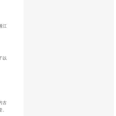
浦江
了以
的古
堂、