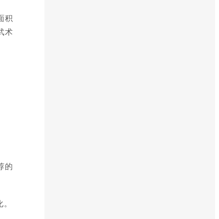
面积
武术
荐的
化。