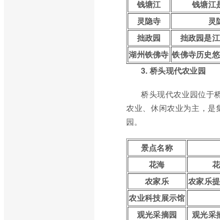
钱塘江
钱塘江
灵隐寺
灵
拙政园
拙政园是
湖州铁佛寺
铁佛寺历史
3. 桥头现代农业园
桥头现代农业园位于桥
农业、休闲农业为主，是
园。
景点名称
花海
农家乐
农家乐
农业科技展示馆
观光采摘园
观光采