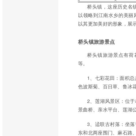
桥头镇，这座历史名
以领略到江南水乡的美丽
以其更加美好的形象，展
桥头镇旅游景点
桥头镇旅游景点有荷
等。
1、七彩花田：面积总
色波斯菊、百日草、鲁冰
2、莲湖风景区：位
景曲桥、亲水平台、莲湖
3、迳联古村落：坐落
东和北两座围门、麻石路