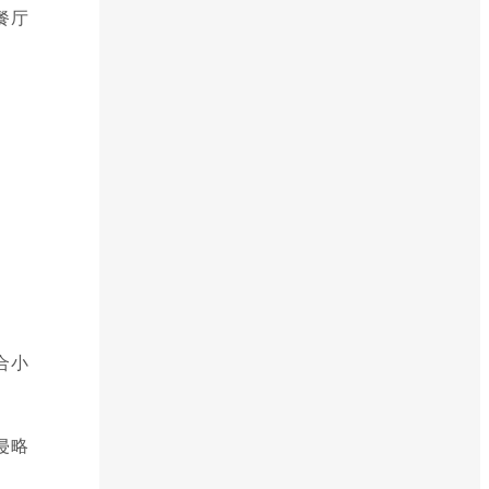
餐厅
。
合小
侵略