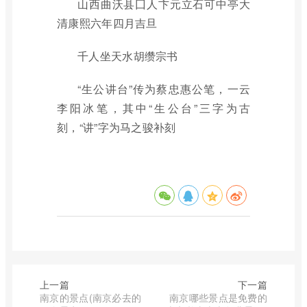
山西曲沃县囗人卞元立石可中亭大
清康熙六年四月吉旦
千人坐天水胡缵宗书
“生公讲台”传为蔡忠惠公笔，一云
李阳冰笔，其中“生公台”三字为古
刻，“讲”字为马之骏补刻
上一篇
下一篇
南京的景点(南京必去的
南京哪些景点是免费的