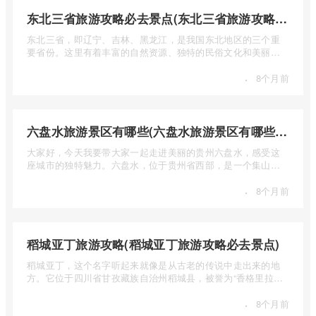
东北三省旅游攻略必去景点(东北三省旅游攻略必去景点视频介绍)
东北三省，即辽宁、吉林、黑龙江，是我国东北地区的三个重
要省份。这里有着丰富的自然资源、独特的民俗文化和美丽的
自然风光 ...
·
8个月前
六盘水旅游景区有哪些(六盘水旅游景区有哪些景点值得去)
大家好，今天我要带大家一起走进美丽的贵州六盘水，感受这
座城市的独特魅力。六盘水，位于贵州省西部，是一个集山水
风光、民 ...
·
8个月前
稻城亚丁旅游攻略(稻城亚丁旅游攻略必去景点)
稻城亚丁，这个名字听起来就像是从古老的传说中走出来的地
方。它位于四川省甘孜藏族自治州稻城县，被誉为“香格里拉的
圣地”， ...
·
8个月前