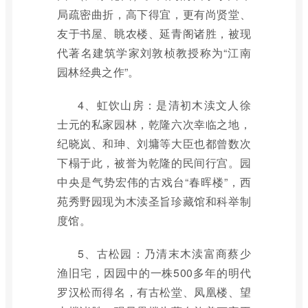
局疏密曲折，高下得宜，更有尚贤堂、
友于书屋、眺农楼、延青阁诸胜，被现
代著名建筑学家刘敦桢教授称为“江南
园林经典之作”。
4、虹饮山房：是清初木渎文人徐
士元的私家园林，乾隆六次幸临之地，
纪晓岚、和珅、刘墉等大臣也都曾数次
下榻于此，被誉为乾隆的民间行宫。园
中央是气势宏伟的古戏台“春晖楼”，西
苑秀野园现为木渎圣旨珍藏馆和科举制
度馆。
5、古松园：乃清末木渎富商蔡少
渔旧宅，因园中的一株500多年的明代
罗汉松而得名，有古松堂、凤凰楼、望