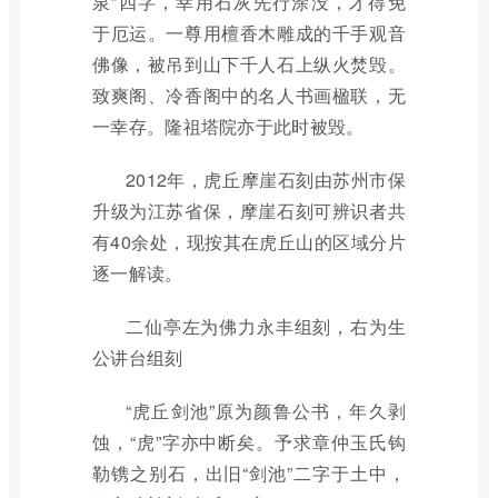
泉”四字，幸用石灰先行涂没，才得免
于厄运。一尊用檀香木雕成的千手观音
佛像，被吊到山下千人石上纵火焚毁。
致爽阁、冷香阁中的名人书画楹联，无
一幸存。隆祖塔院亦于此时被毁。
2012年，虎丘摩崖石刻由苏州市保
升级为江苏省保，摩崖石刻可辨识者共
有40余处，现按其在虎丘山的区域分片
逐一解读。
二仙亭左为佛力永丰组刻，右为生
公讲台组刻
“虎丘剑池”原为颜鲁公书，年久剥
蚀，“虎”字亦中断矣。予求章仲玉氏钩
勒镌之别石，出旧“剑池”二字于土中，