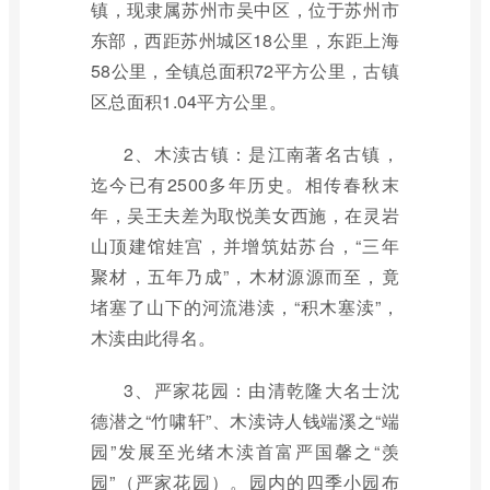
镇，现隶属苏州市吴中区，位于苏州市
东部，西距苏州城区18公里，东距上海
58公里，全镇总面积72平方公里，古镇
区总面积1.04平方公里。
2、木渎古镇：是江南著名古镇，
迄今已有2500多年历史。相传春秋末
年，吴王夫差为取悦美女西施，在灵岩
山顶建馆娃宫，并增筑姑苏台，“三年
聚材，五年乃成”，木材源源而至，竟
堵塞了山下的河流港渎，“积木塞渎”，
木渎由此得名。
3、严家花园：由清乾隆大名士沈
德潜之“竹啸轩”、木渎诗人钱端溪之“端
园”发展至光绪木渎首富严国馨之“羡
园”（严家花园）。园内的四季小园布