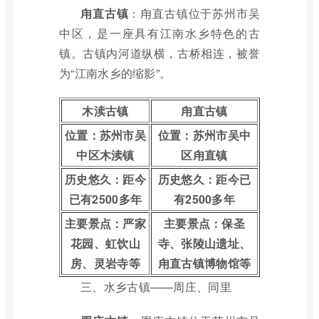
甪直古镇
：甪直古镇位于苏州市吴
中区，是一座具有江南水乡特色的古
镇。古镇内河道纵横，古桥相连，被誉
为“江南水乡的缩影”。
木渎古镇
甪直古镇
位置：苏州市吴
位置：苏州市吴中
中区木渎镇
区甪直镇
历史悠久：距今
历史悠久：距今已
已有2500多年
有2500多年
主要景点：严家
主要景点：保圣
花园、虹饮山
寺、张陵山遗址、
房、灵岩寺等
甪直古镇博物馆等
三、水乡古镇——周庄、同里