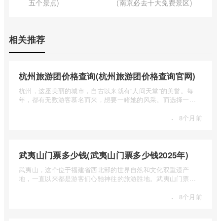
五个景点)
(南京必去十大免费景区)
相关推荐
杭州旅游团价格查询(杭州旅游团价格查询官网)
杭州，这座美丽的城市，自古以来就有“人间天堂”的美誉。每
年，都有无数游客慕名而来，想要一睹她的风采。而选择一个
合适的旅 ...
·
8个月前
武夷山门票多少钱(武夷山门票多少钱2025年)
武夷山，这个位于福建省西北部的世界自然和文化双重遗产
地，一直以来都是游客们心驰神往的旅游胜地。武夷山门票多
少钱呢？本 ...
·
8个月前