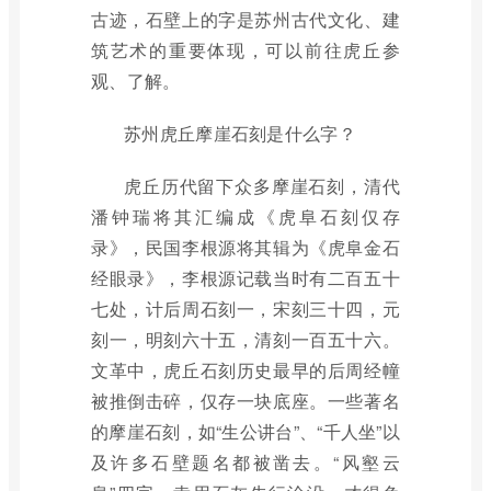
古迹，石壁上的字是苏州古代文化、建
筑艺术的重要体现，可以前往虎丘参
观、了解。
苏州虎丘摩崖石刻是什么字？
虎丘历代留下众多摩崖石刻，清代
潘钟瑞将其汇编成《虎阜石刻仅存
录》，民国李根源将其辑为《虎阜金石
经眼录》，李根源记载当时有二百五十
七处，计后周石刻一，宋刻三十四，元
刻一，明刻六十五，清刻一百五十六。
文革中，虎丘石刻历史最早的后周经幢
被推倒击碎，仅存一块底座。一些著名
的摩崖石刻，如“生公讲台”、“千人坐”以
及许多石壁题名都被凿去。“风壑云