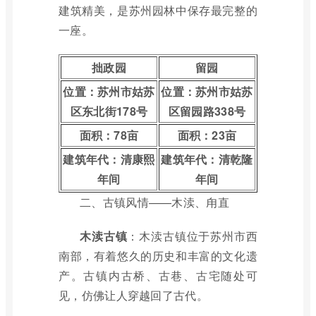
建筑精美，是苏州园林中保存最完整的
一座。
拙政园
留园
位置：苏州市姑苏
位置：苏州市姑苏
区东北街178号
区留园路338号
面积：78亩
面积：23亩
建筑年代：清康熙
建筑年代：清乾隆
年间
年间
二、古镇风情——木渎、甪直
木渎古镇
：木渎古镇位于苏州市西
南部，有着悠久的历史和丰富的文化遗
产。古镇内古桥、古巷、古宅随处可
见，仿佛让人穿越回了古代。