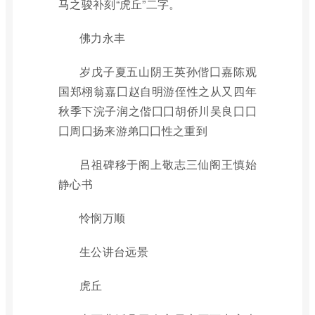
马之骏补刻“虎丘”二字。
佛力永丰
岁戊子夏五山阴王英孙偕囗嘉陈观
国郑栩翁嘉囗赵自明游侄性之从又四年
秋季下浣子润之偕囗囗胡侨川吴良囗囗
囗周囗扬来游弟囗囗性之重到
吕祖碑移于阁上敬志三仙阁王慎始
静心书
怜悯万顺
生公讲台远景
虎丘