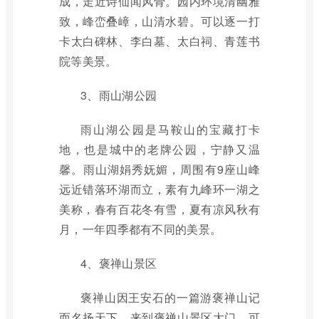
成，走近诗仙闻风骨。园内环境清幽雅
致，峰峦叠嶂，山清水碧。可以逐一打
卡太白碑林、李白墓、太白祠、青莲书
院等美景。
3、雨山湖公园
雨山湖公园是马鞍山的宝藏打卡
地，也是城中的老牌公园，宁静又温
馨。雨山湖娟秀妩媚，周围有9座山峰
远近错落环湖而立，素有九峰环一湖之
美称，春有百花冬有雪，夏有凉风秋有
月，一年四季都有不同的美景。
4、褒禅山景区
褒禅山因王安石的一篇游褒禅山记
而名扬天下，来到褒禅山景区大门，可