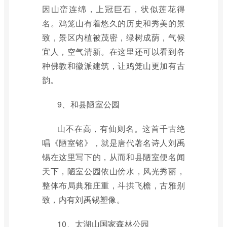
因山峦连绵，上冠巨石，状似莲花得
名。鸡笼山有着悠久的历史和秀美的景
致，景区内植被茂密，绿树成荫，气候
宜人，空气清新。在这里还可以看到各
种佛教和徽派建筑，让鸡笼山更加有古
韵。
9、和县陋室公园
山不在高，有仙则名。这首千古绝
唱《陋室铭》，就是唐代著名诗人刘禹
锡在这里写下的，从而和县陋室便名闻
天下，陋室公园依山傍水，风光秀丽，
整体布局典雅庄重，斗拱飞檐，古雅别
致，内有刘禹锡塑像。
10、太湖山国家森林公园