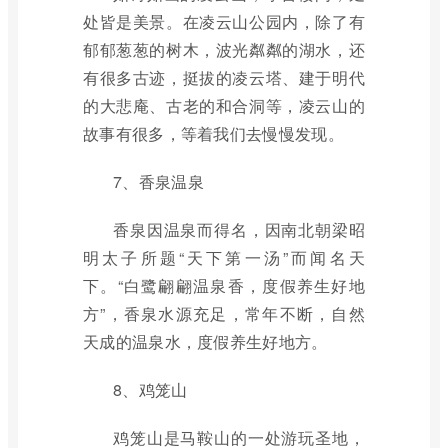
处皆是美景。在凌云山公园内，除了有
郁郁葱葱的树木，波光粼粼的湖水，还
有很多古迹，挺拔的凌云塔、建于明代
的大悲庵、古老的和合洞等，凌云山的
故事有很多，等着我们去慢慢发现。
7、香泉温泉
香泉因温泉而得名，因南北朝梁昭
明太子所题“天下第一汤”而闻名天
下。“白鹭翩翩温泉香，度假养生好地
方”，香泉水源充足，常年不断，自然
天成的温泉水，度假养生好地方。
8、鸡笼山
鸡笼山是马鞍山的一处游玩圣地，