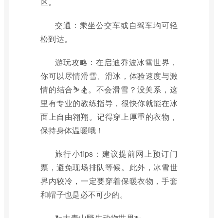
区。
交通：乘坐公交车或自驾车均可轻
松到达。
游玩攻略：在启迪乔波冰雪世界，
你可以尽情滑雪、滑冰，体验速度与激
情的结合⛷️🏂。不会滑雪？没关系，这
里有专业的教练指导，很快你就能在冰
面上自由翱翔。记得穿上厚重的衣物，
保持身体温暖哦！
旅行小tips：建议提前网上预订门
票，避免现场排队等候。此外，冰雪世
界内较冷，一定要穿着保暖衣物，手套
和帽子也是必不可少的。
🐾大青山野生动物世界🐾