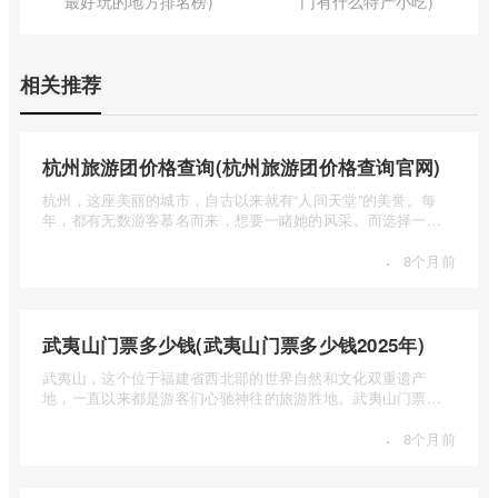
最好玩的地方排名榜)
门有什么特产小吃)
相关推荐
杭州旅游团价格查询(杭州旅游团价格查询官网)
杭州，这座美丽的城市，自古以来就有“人间天堂”的美誉。每
年，都有无数游客慕名而来，想要一睹她的风采。而选择一个
合适的旅 ...
·
8个月前
武夷山门票多少钱(武夷山门票多少钱2025年)
武夷山，这个位于福建省西北部的世界自然和文化双重遗产
地，一直以来都是游客们心驰神往的旅游胜地。武夷山门票多
少钱呢？本 ...
·
8个月前