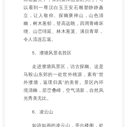
以看到一尊汉白玉王安石雕塑静静矗
立，让人敬仰。探幽褒禅山，山色清
幽，树木葱郁，登高远眺，四周青峰坏
绕、山峦绵延、林木葱茏、满目青翠，
令人流连忘返。
5、濮塘风景名胜区
走进濮塘风景区，访古探幽。这是
马鞍山东郊的一处世外桃源，素有“世
外濮塘，返璞归真”的美誉。景区内环
境清幽，层峦叠嶂，空气清新，自然风
光秀美无比。
6、凌云山
如诗如画的凌云山，亭台楼阁，处