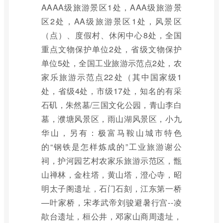
AAAA级旅游景区1处，AAA级旅游景
区2处，AA级旅游景区1处，风景区
（点）、度假村、休闲中心8处，全国
重点文物保护单位2处，省级文物保护
单位5处，全国工业旅游示范点2处，农
家乐旅游示范点22处（其中国家级1
处，省级4处，市级17处，知名的有采
石矶，朱然墓/三国文化公园，青山李白
墓，濮塘风景区，雨山湖风景区，小九
华山，另有：极富马鞍山城市特色
的“钢铁是怎样炼成的”工业旅游谢公
祠，护河园艺村农家乐旅游示范区，甑
山禅林，金柱塔，黄山塔，澄心寺，昭
明太子阁遗址，石门石刻，江东第一桥
—叶家桥，宋孝武帝刘骏避暑行宫--凌
歊台遗址，桓公井，邓家山商周遗址，