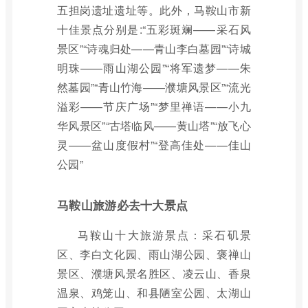
五担岗遗址遗址等。此外，马鞍山市新
十佳景点分别是:“五彩斑斓——采石风
景区”“诗魂归处——青山李白墓园”“诗城
明珠——雨山湖公园”“将军遗梦——朱
然墓园”“青山竹海——濮塘风景区”“流光
溢彩——节庆广场”“梦里禅语——小九
华风景区”“古塔临风——黄山塔”“放飞心
灵——盆山度假村”“登高佳处——佳山
公园”
马鞍山旅游必去十大景点
马鞍山十大旅游景点：采石矶景
区、李白文化园、雨山湖公园、褒禅山
景区、濮塘风景名胜区、凌云山、香泉
温泉、鸡笼山、和县陋室公园、太湖山