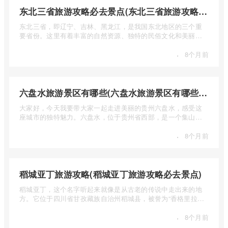
东北三省旅游攻略必去景点(东北三省旅游攻略必去景点视频介绍)
东北三省，即辽宁、吉林、黑龙江，是我国东北地区的三个重
要省份。这里有着丰富的自然资源、独特的民俗文化和美丽的
自然风光 ...
·
8个月前
六盘水旅游景区有哪些(六盘水旅游景区有哪些景点值得去)
大家好，今天我要带大家一起走进美丽的贵州六盘水，感受这
座城市的独特魅力。六盘水，位于贵州省西部，是一个集山水
风光、民 ...
·
8个月前
稻城亚丁旅游攻略(稻城亚丁旅游攻略必去景点)
稻城亚丁，这个名字听起来就像是从古老的传说中走出来的地
方。它位于四川省甘孜藏族自治州稻城县，被誉为“香格里拉的
圣地”， ...
·
8个月前