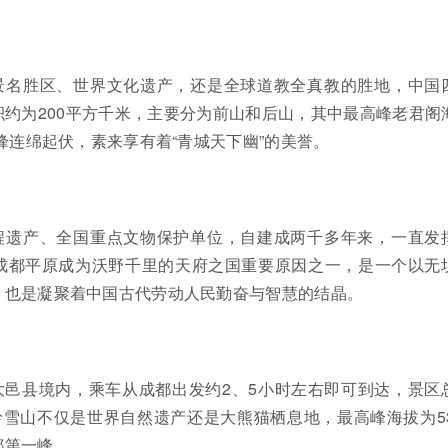
景名胜区、世界文化遗产，还是全球道教全真教的胜地，中国
约为200平方千米，主要分为前山和后山，其中最高峰老君阁
群峰连绵起伏，素来享有着“青城天下幽”的美誉。
程遗产、全国重点文物保护单位，自建成两千多年来，一直发
成都平原成为沃野千里的天府之国重要原因之一，是一个以无
，也是凝聚着中国古代劳动人民勤奋与智慧的结晶。
大邑县境内，乘车从成都出发约2、5小时左右即可到达，景区
岭雪山不仅是世界自然遗产还是大熊猫栖息地，最高峰海拔为53
都第一峰。