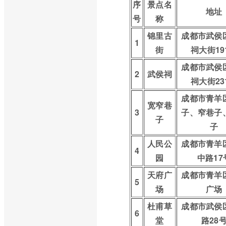
序
景点名
地址
号
称
锦里古
成都市武侯
1
街
祠大街19
成都市武侯
2
武侯祠
祠大街23
成都市青羊
宽窄巷
3
子、窄巷子
子
子
人民公
成都市青羊
4
园
中路17
天府广
成都市青羊
5
场
广场
杜甫草
成都市武侯
6
堂
路28