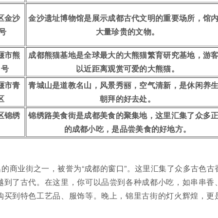
区金沙
金沙遗址博物馆是展示成都古代文明的重要场所，馆
号
大量珍贵的文物。
堰市熊
成都熊猫基地是全球最大的大熊猫繁育研究基地，游
1号
以近距离观赏可爱的大熊猫。
堰市青
青城山是道教名山，风景秀丽，空气清新，是休闲养
区
朝拜的好去处。
区锦绣
锦绣路美食街是成都美食的聚集地，这里汇集了众多
的成都小吃，是品尝美食的好地方。
的商业街之一，被誉为“成都的窗口”。这里汇集了众多古色古
越到了古代。在这里，你可以品尝到各种成都小吃，如串串香
购买到特色工艺品、服饰等。晚上，锦里古街的灯火辉煌，更