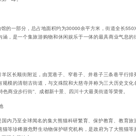
馆的一部分，总占地面积约为30000余平方米，街道全长550
内涵，是一个集旅游购物和休闲娱乐于一体的最具商业气息的
青羊区长顺街附近，由宽巷子、窄巷子、井巷子三条巷平行排
有规模的清朝古街道，与文殊院和大慈寺并称为三大历史文化
特色商业步行街”、成都新十景、四川十大最美街道等荣誉。
地
是国内乃至全球闻名的集大熊猫科研繁育、保护教育、教育旅
熊猫等珍稀濒危野生动物保护研究机构，是政府为了大熊猫等