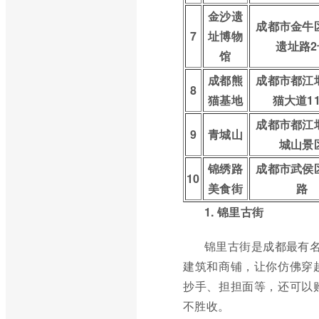
金沙遗
成都市金牛
7
址博物
遗址路2
馆
成都熊
成都市都江
8
猫基地
猫大道1
成都市都江
9
青城山
城山景
锦绣路
成都市武侯
10
美食街
路
1. 锦里古街
锦里古街是成都最有名
建筑和商铺，让你仿佛穿
抄手、担担面等，还可以
不胜收。