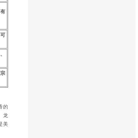
内有
客可
生、
正宗
香的
、龙
是美