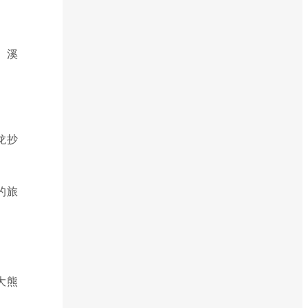
、溪
龙抄
的旅
大熊