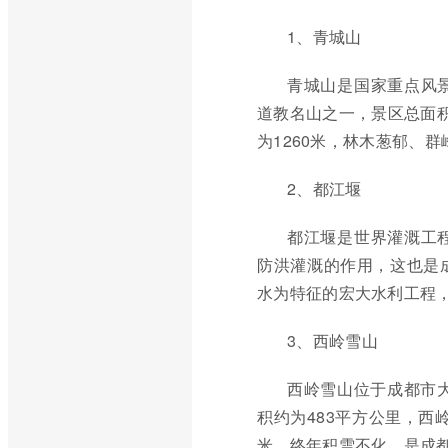
1、青城山
青城山是国家重点风
道教名山之一，景区总面积
为1260米，林木葱郁、
2、都江堰
都江堰是世界灌溉工
防洪灌溉的作用，这也是
水为特征的宏大水利工程
3、西岭雪山
西岭雪山位于成都市
积约为483平方公里，西
米，终年积雪不化，是成