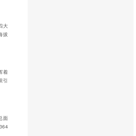
四大
海拔
挥着
坝引
总面
64