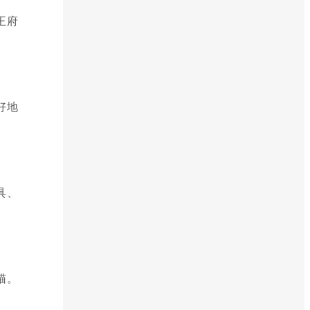
王府
好地
具、
猫。