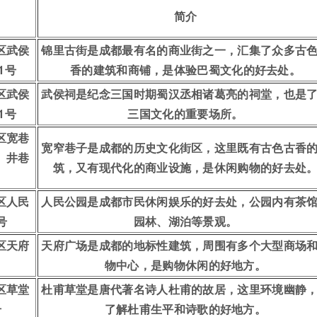
简介
区武侯
锦里古街是成都最有名的商业街之一，汇集了众多古
1号
香的建筑和商铺，是体验巴蜀文化的好去处。
区武侯
武侯祠是纪念三国时期蜀汉丞相诸葛亮的祠堂，也是
1号
三国文化的重要场所。
区宽巷
宽窄巷子是成都的历史文化街区，这里既有古色古香
、井巷
筑，又有现代化的商业设施，是休闲购物的好去处
区人民
人民公园是成都市民休闲娱乐的好去处，公园内有茶
号
园林、湖泊等景观。
区天府
天府广场是成都的地标性建筑，周围有多个大型商场
物中心，是购物休闲的好地方。
区草堂
杜甫草堂是唐代著名诗人杜甫的故居，这里环境幽静
号
了解杜甫生平和诗歌的好地方。