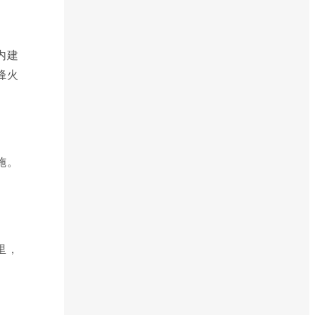
内建
烽火
施。
里，