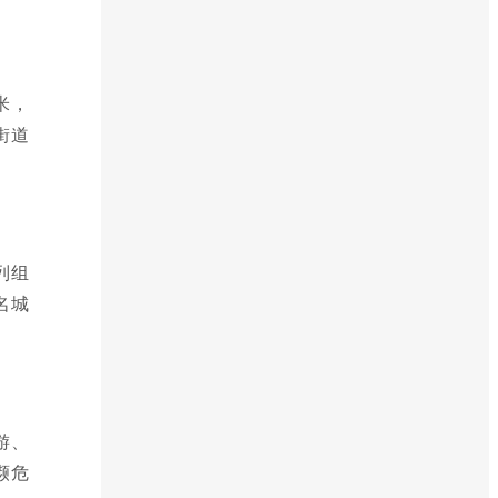
米，
街道
列组
名城
游、
濒危