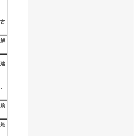
色古
了解
的建
。
馆、
和购
，是