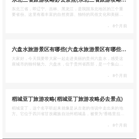
东北三省，即辽宁、吉林、黑龙江，是我国东北地区的三个重
要省份。这里有着丰富的自然资源、独特的民俗文化和美丽的
自然风光 ...
·
8个月前
六盘水旅游景区有哪些(六盘水旅游景区有哪些景点值得去)
大家好，今天我要带大家一起走进美丽的贵州六盘水，感受这
座城市的独特魅力。六盘水，位于贵州省西部，是一个集山水
风光、民 ...
·
8个月前
稻城亚丁旅游攻略(稻城亚丁旅游攻略必去景点)
稻城亚丁，这个名字听起来就像是从古老的传说中走出来的地
方。它位于四川省甘孜藏族自治州稻城县，被誉为“香格里拉的
圣地”， ...
·
8个月前