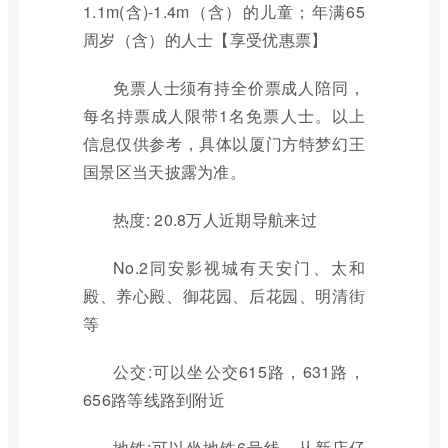
1.1m(含)-1.4m（含）的儿童；年满65
周岁（含）的人士【享受优惠票】
免票人士须有持全价票成人陪同，
每名持票成人限带1名免票人士。以上
信息仅供参考，具体以厦门方特梦幻王
国景区当天披露为准。
热度: 20.8万人近期导航来过
No.2同安影视城有天安门、太和
殿、养心殿、御花园、后花园、明清街
等
公交:可以坐公交615路，631路，
656路等线路到附近
地铁:可以坐地铁6号线，从新店仔