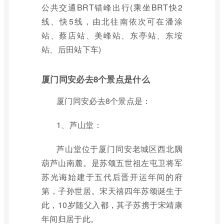
公共交通BRT错峰出行(乘坐BRT快2
线、快5线，由北往南依次可在潘涂
站、蔡店站、美峰站、东亭站、东垵
站、后田站下车)
厦门同安必去8个景点是什么
厦门同安必去8个景点是：
1、芦山堂：
芦山堂位于厦门同安老城区西北隅
葫芦山南麓。是苏颂五世祖左屯卫将军
苏光诲始建于五代后晋开运年间的府
第，子孙世居。宋天禧四年苏颂诞生于
此，10岁随父入都，其子苏携于宋靖康
年间归居于此。