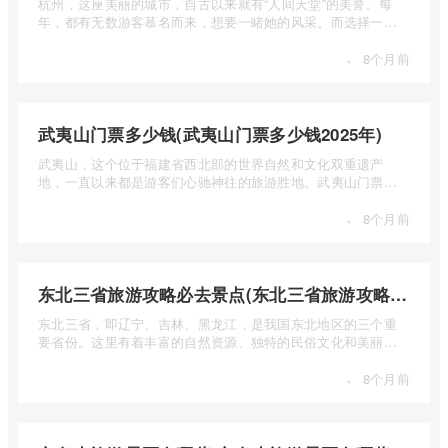
杭州，这座美丽的城市，自古以来就有“人间天堂”的美誉。每
年，都有无数游客慕名而来，想要一睹她的风采。而选择一个
合适的旅 ...
·
8个月前
武夷山门票多少钱(武夷山门票多少钱2025年)
武夷山，这个位于福建省西北部的世界自然和文化双重遗产
地，一直以来都是游客们心驰神往的旅游胜地。武夷山门票多
少钱呢？本 ...
·
8个月前
东北三省旅游攻略必去景点(东北三省旅游攻略必去景点视频介绍)
东北三省，即辽宁、吉林、黑龙江，是我国东北地区的三个重
要省份。这里有着丰富的自然资源、独特的民俗文化和美丽的
自然风光 ...
·
8个月前