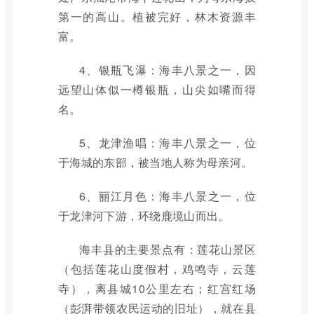
第一的高山。植被完好，林木资源丰
富。
4、银瓶飞瀑：海丰八景之一，因
远望山体似一樽银瓶，山尖如嘴而得
名。
5、龙津渔唱：海丰八景之一，位
于海城的东部，被当地人称为母亲河。
6、丽江月色：海丰八景之一，位
于龙津河下游，环绕鹿境山而出。
海丰县的主要景点有：莲花山景区
（包括莲花山度假村，鸡鸣寺，云莲
寺），离县城10公里左右；红宫红场
（彭湃带领农民运动的旧址），就在县