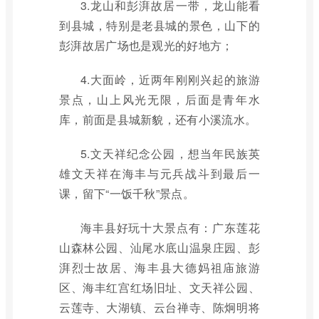
3.龙山和彭湃故居一带，龙山能看
到县城，特别是老县城的景色，山下的
彭湃故居广场也是观光的好地方；
4.大面岭，近两年刚刚兴起的旅游
景点，山上风光无限，后面是青年水
库，前面是县城新貌，还有小溪流水。
5.文天祥纪念公园，想当年民族英
雄文天祥在海丰与元兵战斗到最后一
课，留下“一饭千秋”景点。
海丰县好玩十大景点有：广东莲花
山森林公园、汕尾水底山温泉庄园、彭
湃烈士故居、海丰县大德妈祖庙旅游
区、海丰红宫红场旧址、文天祥公园、
云莲寺、大湖镇、云台禅寺、陈炯明将