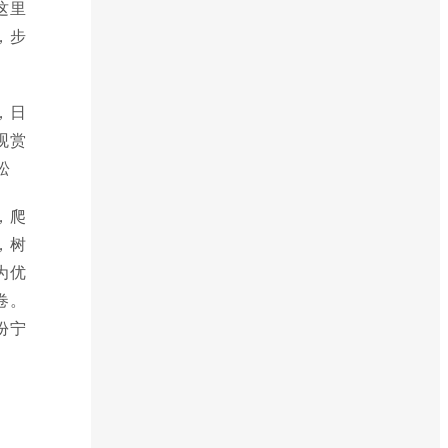
这里
，步
，日
观赏
松
，爬
，树
为优
卷。
份宁