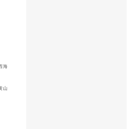
西海
黄山