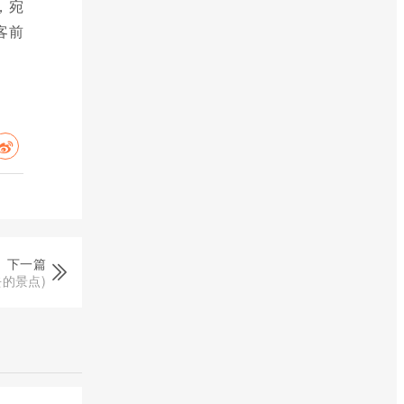
，宛
客前
下一篇
的景点)