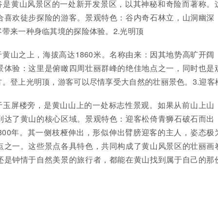
谷是黄山风景区的一处新开发景区，以其神秘和奇险而著称。
合喜欢徒步探险的游客。景观特色：谷内奇石林立，山洞幽深
带来一种身临其境的探险体验。2.光明顶
黄山之上，海拔高达1860米。名称由来：因其地势高旷开阔
景体验：这里是俯瞰四周壮丽群峰的绝佳地点之一，同时也是
。登上光明顶，游客可以尽情享受大自然的壮丽景色。3.迎客
于玉屏楼旁，是黄山山上的一处标志性景观。如果从前山上山
到达了黄山的核心区域。景观特色：迎客松倚青狮石破石而出
800年。其一侧枝桠伸出，形似伸出臂膀迎客的主人，姿态极
点之一。这些景点各具特色，共同构成了黄山风景区的壮丽画
还是钟情于自然美景的旅行者，都能在黄山找到属于自己的那