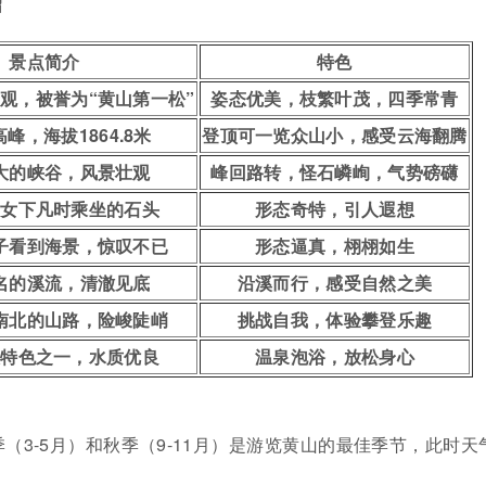
绍
景点简介
特色
观，被誉为“黄山第一松”
姿态优美，枝繁叶茂，四季常青
峰，海拔1864.8米
登顶可一览众山小，感受云海翻腾
大的峡谷，风景壮观
峰回路转，怪石嶙峋，气势磅礴
仙女下凡时乘坐的石头
形态奇特，引人遐想
子看到海景，惊叹不已
形态逼真，栩栩如生
名的溪流，清澈见底
沿溪而行，感受自然之美
南北的山路，险峻陡峭
挑战自我，体验攀登乐趣
大特色之一，水质优良
温泉泡浴，放松身心
季（3-5月）和秋季（9-11月）是游览黄山的最佳季节，此时天