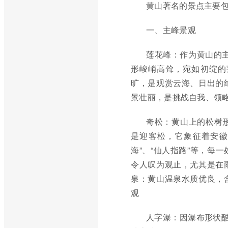
黄山著名的景点主要
一、主峰景观
莲花峰：作为黄山的主
形峻峭高耸，宛如初绽的
旷，是观赏云海、日出的
景壮丽，是挑战自我、领
奇松：黄山上的松树
是迎客松，它象征着安徽
海”、“仙人指路”等，每
令人叹为观止，尤其是在
泉：黄山温泉水质优良，
观
人字瀑：因瀑布形状酷