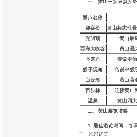
一、
黄山主要景点介
景点名称
迎客松
黄山标志性景
光明顶
黄山最高
西海大峡谷
黄山最
飞来石
传说中
猴子观海
传说中猴
白云溪
黄山著
百步梯
连接黄山
温泉
黄山四
二、
黄山游览攻略
1.
最佳游览时间
：春
宜，风景优美。