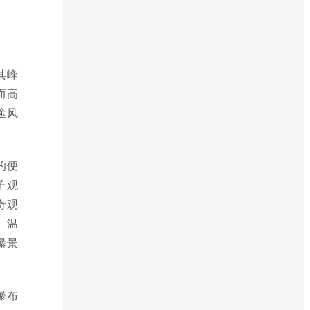
其峰
而高
途风
的便
子观
奇观
。温
瀑景
瀑布