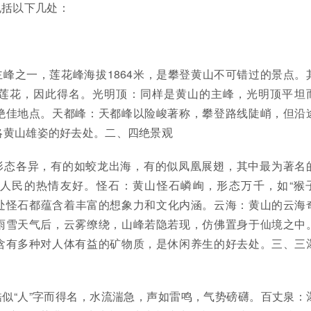
包括以下几处：
峰之一，莲花峰海拔1864米，是攀登黄山不可错过的景点。
莲花，因此得名。光明顶：同样是黄山的主峰，光明顶平坦
绝佳地点。天都峰：天都峰以险峻著称，攀登路线陡峭，但沿
略黄山雄姿的好去处。二、四绝景观
形态各异，有的如蛟龙出海，有的似凤凰展翅，其中最为著名
人民的热情友好。怪石：黄山怪石嶙峋，形态万千，如“猴
一处怪石都蕴含着丰富的想象力和文化内涵。云海：黄山的云海
雨雪天气后，云雾缭绕，山峰若隐若现，仿佛置身于仙境之中
含有多种对人体有益的矿物质，是休闲养生的好去处。三、三
似“人”字而得名，水流湍急，声如雷鸣，气势磅礴。百丈泉：