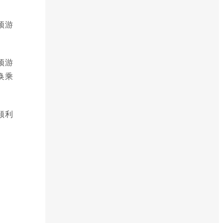
顶游
顶游
换乘
顺利