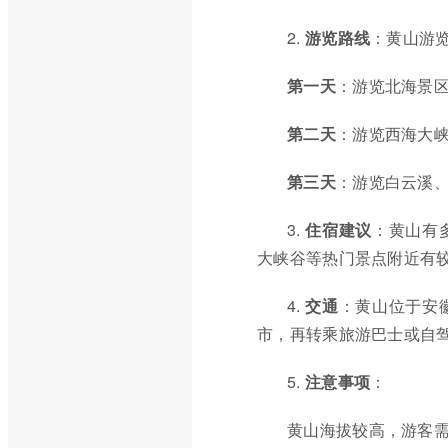
2.
游览路线
：黄山游
第一天
：游览北海景
第二天
：游览西海大
第三天
：游览白云溪
3.
住宿建议
：黄山有
大峡谷等热门景点附近有
4.
交通
：黄山位于安
市，再转乘旅游巴士或自
5.
注意事项
：
黄山海拔较高，游客