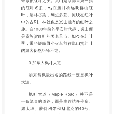
未减损红叶之美。岚山是京都首屈一指
的红叶名胜，站在渡月桥远眺群山红
叶，层林尽染，绚烂多彩。掩映在红叶
中的古刹、神社也是岚山独有的红叶之
趣。自1000年前的平安时代起，岚山便
是贵族赏红叶的著名景点。如今在红叶
季，乘坐嵯峨野小火车前往岚山赏红叶
的游客仍然络绎不绝。
3.加拿大枫叶大道
加东赏枫最出名的路线一定是枫叶
大道。
枫叶大道（Maple Road）并不是
一条笔直的道路，而是由连结多伦多、
渥太华、蒙特利尔和魁北克的40号、