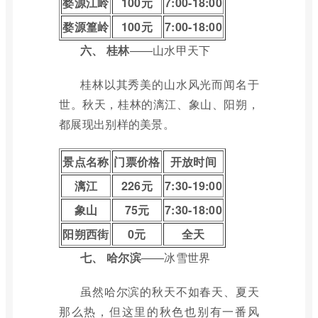
婺源江岭
100元
7:00-18:00
婺源篁岭
100元
7:00-18:00
六、
桂林
——山水甲天下
桂林以其秀美的山水风光而闻名于
世。秋天，桂林的漓江、象山、阳朔，
都展现出别样的美景。
景点名称
门票价格
开放时间
漓江
226元
7:30-19:00
象山
75元
7:30-18:00
阳朔西街
0元
全天
七、
哈尔滨
——冰雪世界
虽然哈尔滨的秋天不如春天、夏天
那么热，但这里的秋色也别有一番风