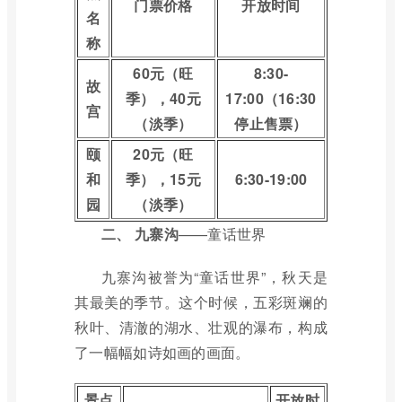
门票价格
开放时间
名
称
60元（旺
8:30-
故
季），40元
17:00（16:30
宫
（淡季）
停止售票）
颐
20元（旺
和
季），15元
6:30-19:00
园
（淡季）
二、
九寨沟
——童话世界
九寨沟被誉为“童话世界”，秋天是
其最美的季节。这个时候，五彩斑斓的
秋叶、清澈的湖水、壮观的瀑布，构成
了一幅幅如诗如画的画面。
景点
开放时