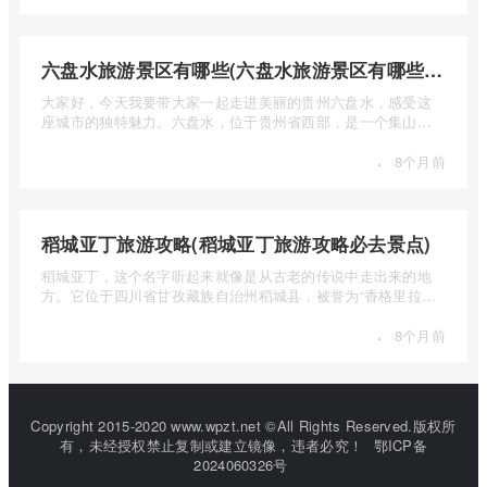
六盘水旅游景区有哪些(六盘水旅游景区有哪些景点值得去)
大家好，今天我要带大家一起走进美丽的贵州六盘水，感受这
座城市的独特魅力。六盘水，位于贵州省西部，是一个集山水
风光、民 ...
·
8个月前
稻城亚丁旅游攻略(稻城亚丁旅游攻略必去景点)
稻城亚丁，这个名字听起来就像是从古老的传说中走出来的地
方。它位于四川省甘孜藏族自治州稻城县，被誉为“香格里拉的
圣地”， ...
·
8个月前
Copyright 2015-2020 www.wpzt.net ©All Rights Reserved.版权所
有，未经授权禁止复制或建立镜像，违者必究！
鄂ICP备
2024060326号