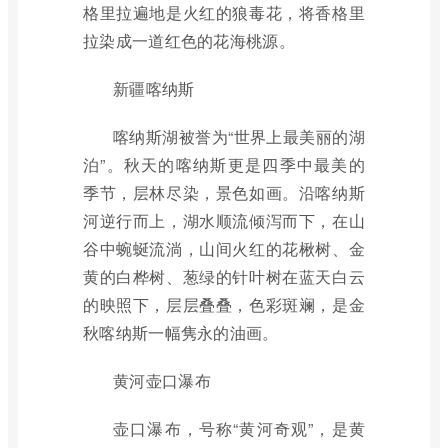
格里拉遍地是火红的狼毒花，将香格里
拉染成一道红色的花海桃源。
新疆喀纳斯
喀纳斯湖被誉为“世界上最美丽的湖
泊”。秋天的喀纳斯更是四季中最美的
季节，层林尽染，景色如画。沿喀纳斯
河逆行而上，湖水顺流倾泻而下，在山
谷中蜿蜒流淌，山间火红的花楸树、金
黄的白桦树、葱绿的针叶树在蓝天白云
的映照下，层层叠叠，色彩斑斓，是金
秋喀纳斯一幅隽永的油画。
黄河壶口瀑布
壶口瀑布，号称“黄河奇观”，是黄