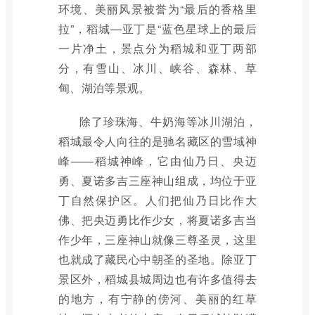
环境、美丽风景被誉为“最后的香格里
拉”，稻城—亚丁是“蓝色星球上的最后
一片净土，景点分为稻城和亚丁两部
分，有雪山、冰川、峡谷、森林、草
甸、湖泊等景观。
除了珍珠海、牛奶海等冰川湖泊，
稻城最令人向往的是驰名藏区的雪域神
峰——稻城神峰，它由仙乃日、央迈
勇、夏诺多吉三座神山组成，均位于亚
丁自然保护区。人们把仙乃日比作大
佛、把央迈勇比作少女，将夏诺多吉当
作少年，三座神山就像三尊圣灵，这里
也就成了藏民心中朝圣的圣地。除亚丁
景区外，稻城县城周边也有许多值得去
的地方，有宁静的傍河、美丽的红草