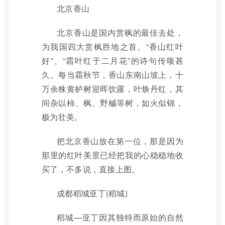
北京香山
北京香山是国内赏枫的最佳去处，
为我国四大赏枫胜地之首。“香山红叶
好”、“霜叶红于二月花”的诗句传颂甚
久。每当霜秋节，香山东南山坡上，十
万余株黄栌树迎晖饮露，叶焕丹红，其
间杂以柿、枫、野槭等树，如火似锦，
极为壮美。
把北京香山放在第一位，那是因为
那里的红叶美景已经把我的心稳稳地收
买了，不多说，直接上图。
成都稻城亚丁(稻城)
稻城—亚丁因其独特而原始的自然