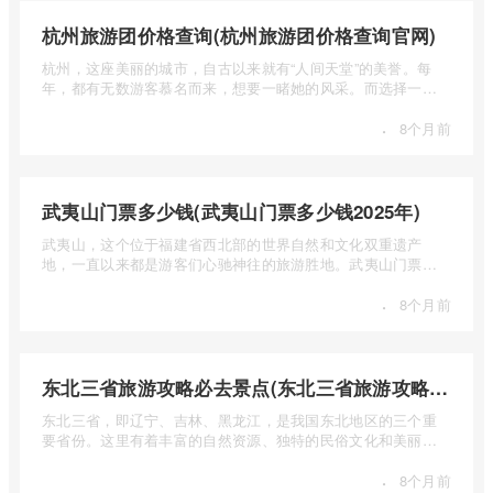
杭州旅游团价格查询(杭州旅游团价格查询官网)
杭州，这座美丽的城市，自古以来就有“人间天堂”的美誉。每
年，都有无数游客慕名而来，想要一睹她的风采。而选择一个
合适的旅 ...
·
8个月前
武夷山门票多少钱(武夷山门票多少钱2025年)
武夷山，这个位于福建省西北部的世界自然和文化双重遗产
地，一直以来都是游客们心驰神往的旅游胜地。武夷山门票多
少钱呢？本 ...
·
8个月前
东北三省旅游攻略必去景点(东北三省旅游攻略必去景点视频介绍)
东北三省，即辽宁、吉林、黑龙江，是我国东北地区的三个重
要省份。这里有着丰富的自然资源、独特的民俗文化和美丽的
自然风光 ...
·
8个月前