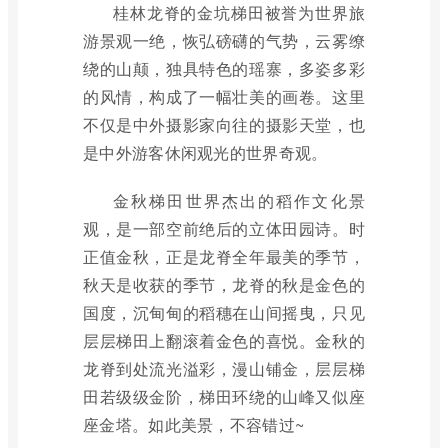
桂林龙脊的金坑梯田被誉为世界旅
游景观一绝，恢弘磅礴的气势，云雾缭
绕的山颠，独具特色的瑶寨，多姿多彩
的风情，构成了一幅壮美的画卷。这里
不仅是中外摄影家向往的摄影天堂，也
是中外游客休闲观光的世界奇观。
金秋梯田世界杰出的稻作文化景
观，是一部空前绝后的立体田园诗。时
正值金秋，正是龙脊全年最美的季节，
秋天是收获的季节，龙脊的秋是金色的
国度，沉甸甸的稻穗在山间摇曳，只见
层层梯田上翻滚着金色的喜悦。金秋的
龙脊到处流光溢彩，漫山铺金，层层梯
田若级级金阶，梯田环绕的山峰又似座
座金塔。如此美景，不容错过~