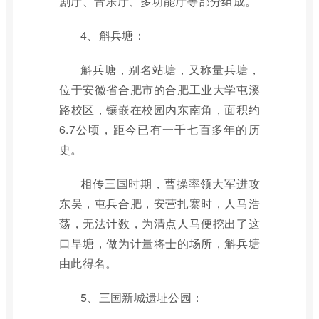
剧厅、音乐厅、多功能厅等部分组成。
4、斛兵塘：
斛兵塘，别名站塘，又称量兵塘，
位于安徽省合肥市的合肥工业大学屯溪
路校区，镶嵌在校园内东南角，面积约
6.7公顷，距今已有一千七百多年的历
史。
相传三国时期，曹操率领大军进攻
东吴，屯兵合肥，安营扎寨时，人马浩
荡，无法计数，为清点人马便挖出了这
口旱塘，做为计量将士的场所，斛兵塘
由此得名。
5、三国新城遗址公园：