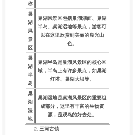
称
巢
巢湖风景区包括巢湖湖面、巢湖
湖
半岛、巢湖湿地等景点，游客可
风
以在这里欣赏到美丽的湖光山
景
色。
区
巢
巢湖半岛是巢湖风景区的核心区
湖
域，半岛上有许多景点，如巢湖
半
灯塔、巢湖大坝等。
岛
巢
巢湖湿地是巢湖风景区的重要组
湖
成部分，这里有丰富的生物资
湿
源，是观鸟的好去处。
地
2.
三河古镇