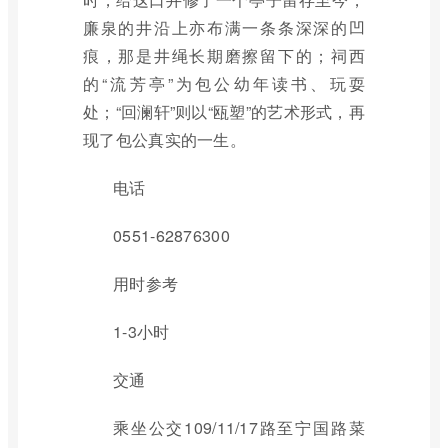
廉泉的井沿上亦布满一条条深深的凹
痕，那是井绳长期磨擦留下的；祠西
的“流芳亭”为包公幼年读书、玩耍
处；“回澜轩”则以“瓯塑”的艺术形式，再
现了包公真实的一生。
电话
0551-62876300
用时参考
1-3小时
交通
乘坐公交109/11/17路至宁国路菜