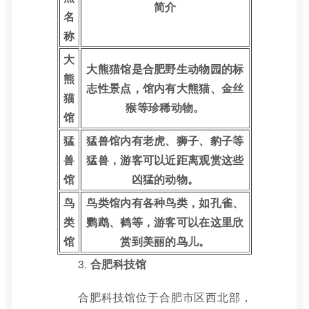
简介
名
称
大
大熊猫馆是合肥野生动物园的标
熊
志性景点，馆内有大熊猫、金丝
猫
猴等珍稀动物。
馆
猛
猛兽馆内有老虎、狮子、豹子等
兽
猛兽，游客可以近距离观赏这些
馆
凶猛的动物。
鸟
鸟类馆内有各种鸟类，如孔雀、
类
鹦鹉、鹤等，游客可以在这里欣
馆
赏到美丽的鸟儿。
3.
合肥科技馆
合肥科技馆位于合肥市区西北部，