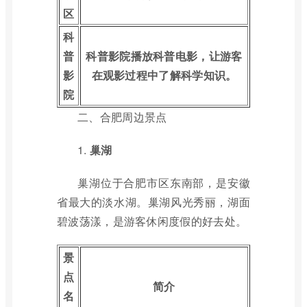
区
科
普
科普影院播放科普电影，让游客
影
在观影过程中了解科学知识。
院
二、合肥周边景点
1.
巢湖
巢湖位于合肥市区东南部，是安徽
省最大的淡水湖。巢湖风光秀丽，湖面
碧波荡漾，是游客休闲度假的好去处。
景
点
简介
名