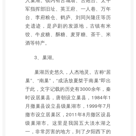
入巢湖。镇内有古城墙、古炮台、太平
军指挥部旧址、英王府、一人巷、万年
台、李府粮仓、鹤庐、刘同兴隆庄等历
史遗迹，是庐剧的发源地，古镇有米
饺、牛皮糖、酥糖、麦芽糖、茶干、米
酒等特产。
3、巢湖。
巢湖历史悠久，人杰地灵。古称“居
巢”、“南巢”，“成汤放夏桀于南巢”即出
于此，文字记载的历史有3000余年，秦
时设居巢县，唐朝设立巢县，1984年1
月撤巢县设立县级巢湖市，1999年7月
撤市设立居巢区，2011年8月撤区设县
级巢湖市。这里是我国五大淡水湖之
一，非常厉害的地方，到了夕阳西下的