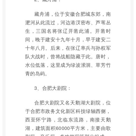
藏舟浦，位于安徽合肥城东郊，南
淝河从此流过，河边港汊密布、芦苇丛
生，三国名将张辽开凿此浦。开凿时
间，晚于建安十九年十月，早于建安二
十年八月。后来，在张辽率兵与孙权军
队大战时，曾将战船隐藏于此。唐时，
水位低落，这里成为绿波潆洄、草芳竹
青的岛屿。
3、合肥大剧院：
合肥大剧院又名天鹅湖大剧院，位
于合肥市政务文化新区科技绿轴西侧，
西至怀宁路，北临东流路，南接天鹅
湖，建筑面积60000平方米，主要由歌