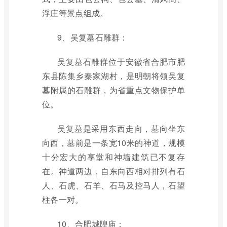
浮庄等景点组成。
9、吴复墓石雕群：
吴复墓石雕群位于安徽省合肥市肥
东县陈集乡秦家湖村，是明朝将领吴复
墓附属的石雕群，为省重点文物保护单
位。
吴复墓是采用东西走向，墓向坐东
向西，墓前是一条宽10米的神道，规模
十分宏大的享堂和神墙建筑已不复存
在。神道两边，自东向西相对排列有石
人、石虎、石羊、石马及控马人，石望
柱各一对。
10、合肥城隍庙：