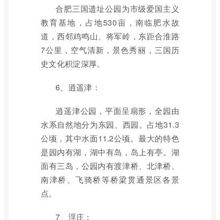
合肥三国遗址公园为市级爱国主义
教育基地，占地530亩，南临肥水故
道，西邻鸡鸣山、将军岭，东距合淮路
7公里，空气清新，景色秀丽，三国历
史文化积淀深厚。
6、逍遥津：
逍遥津公园，平面呈扇形，全园由
水系自然地分为东园、西园。占地31.3
公顷，其中水面11.2公顷。最大的特色
是园内有湖，湖中有岛，岛上有亭。湖
面有三岛，公园内有渡津桥、北津桥、
南津桥、飞骑桥等桥梁贯通景区各景
点。
7、浮庄：