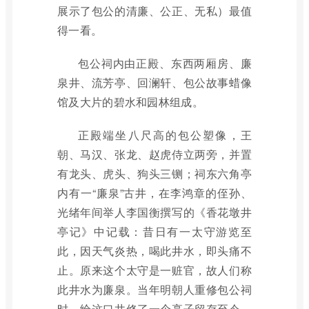
展示了包公的清廉、公正、无私）最值
得一看。
包公祠内由正殿、东西两厢房、廉
泉井、流芳亭、回澜轩、包公故事蜡像
馆及大片的碧水和园林组成。
正殿端坐八尺高的包公塑像，王
朝、马汉、张龙、赵虎侍立两旁，并置
有龙头、虎头、狗头三铡；祠东六角亭
内有一“廉泉”古井，在李鸿章的侄孙、
光绪年间举人李国衡撰写的《香花墩井
亭记》中记载：昔日有一太守游览至
此，因天气炎热，喝此井水，即头痛不
止。原来这个太守是一赃官，故人们称
此井水为廉泉。当年明朝人重修包公祠
时，给这口井修了一个亭子留存至今，