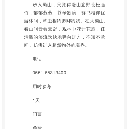
步入蜀山，只觉得漫山遍野苍松脆
竹，郁郁葱葱，苍翠欲滴，群鸟相伴优
游林间，草虫相约卿卿我我。在大蜀山,
看山间云卷云舒，观林中花开花落，任
清澈的溪流欢快地奔向远方，不知不觉
间，仿佛进入超然物外的境界。
电话
0551-65313400
用时参考
1天
门票
免费