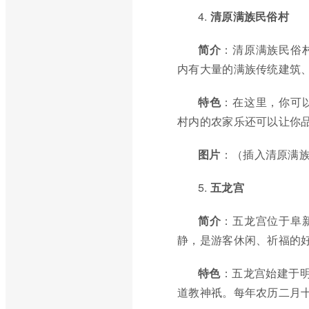
4.
清原满族民俗村
简介
：清原满族民俗
内有大量的满族传统建筑
特色
：在这里，你可
村内的农家乐还可以让你
图片
：（插入清原满
5.
五龙宫
简介
：五龙宫位于阜
静，是游客休闲、祈福的
特色
：五龙宫始建于明
道教神祇。每年农历二月