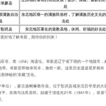
市阜蒙县
处
原满族自治
东北地区唯一的满族民俗村，了解满族历史文化
县
去处
市彰武县
东北地区著名的道教圣地，休闲、祈福的好去
你更好地了解阜新，期待你的到来！
应寺、查（chá）海遗址。阜新是辽宁省下辖的一个地级市，
地带。阜新意即物阜民丰，焕然一新。这里历史遗迹星罗棋布
那神秘的“东藏”文化。
护单位），蒙古族喇嘛教寺庙。位于彰武县城东北百华里的大
平、东南与法库居邻。始建于清道光21年（1841年）。坐基
绕。