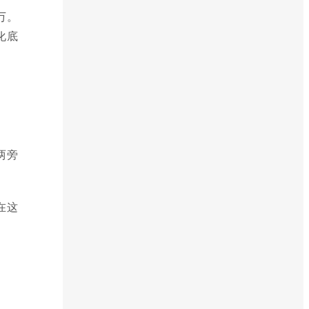
万。
化底
两旁
在这