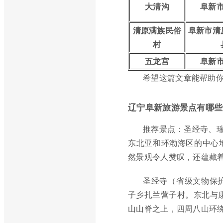
大清沟
阜新
清原满族民俗
阜新市清
村
五龙宫
阜新
希望这篇文章能帮助
辽宁阜新旅游景点有哪些
推荐景点：圣经寺、瑞
东北亚和环渤海区的中心
然景观令人赞叹，还蕴藏着
圣经寺（省级文物保
子乡扎兰营子村。东北与康
山山脊之上，四周八山环