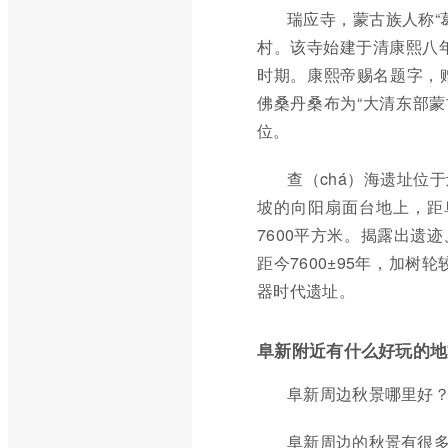
瑞应寺，蒙古族人称“
村。该寺始建于清康熙八年
时期。康熙帝赐名题字，
佛桑丹桑布为“大清东部蒙
位。
查（chá）海遗址位
坡的向阳扇面台地上，距阜
7600平方米。揭露出遗
距今7600±95年，加
器时代遗址。
阜新附近有什么好玩的地
阜新周边秋景哪里好
阜新周边的秋景有很