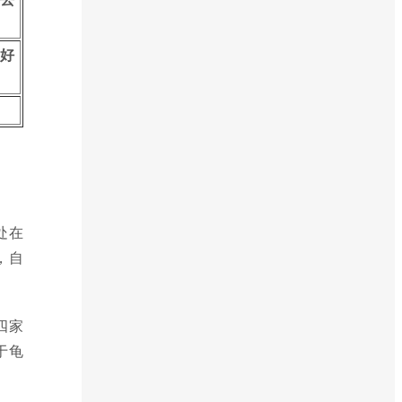
的好
处
处在
，自
四家
于龟