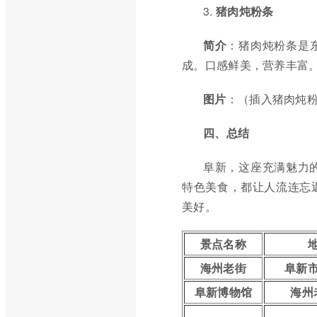
3.
猪肉炖粉条
简介
：猪肉炖粉条是
成。口感鲜美，营养丰富
图片
：（插入猪肉炖
四、总结
阜新，这座充满魅力
特色美食，都让人流连忘
美好。
景点名称
海州老街
阜新
阜新博物馆
海州