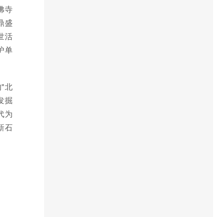
佛寺
鼎盛
世活
护单
"北
发掘
代为
新石