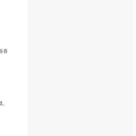
感香
成。