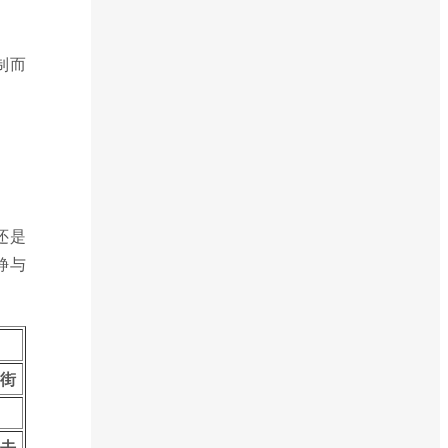
制而
还是
静与
条街
好去