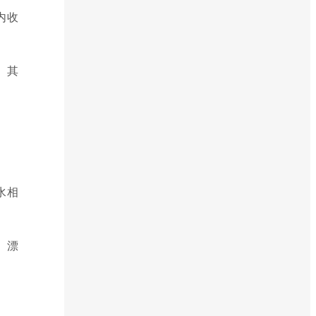
内收
。其
水相
、漂