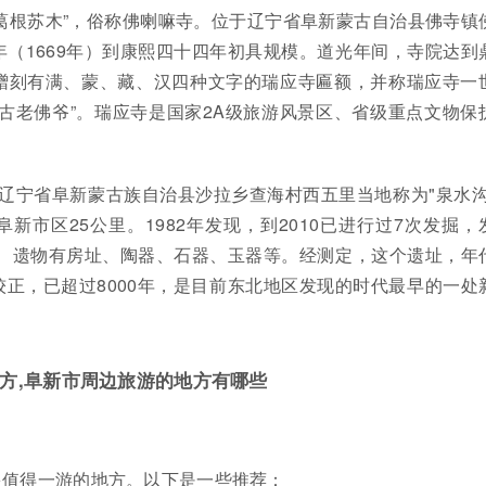
葛根苏木”，俗称佛喇嘛寺。位于辽宁省阜新蒙古自治县佛寺镇
（1669年）到康熙四十四年初具规模。道光年间，寺院达到
赠刻有满、蒙、藏、汉四种文字的瑞应寺匾额，并称瑞应寺一
古老佛爷”。瑞应寺是国家2A级旅游风景区、省级重点文物保
于辽宁省阜新蒙古族自治县沙拉乡查海村西五里当地称为"泉水沟
新市区25公里。1982年发现，到2010已进行过7次发掘，
迹、遗物有房址、陶器、石器、玉器等。经测定，这个遗址，年
树轮较正，已超过8000年，是目前东北地区发现的时代最早的一处
方,阜新市周边旅游的地方有哪些
？
多值得一游的地方。以下是一些推荐：