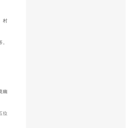
。村
等。
境幽
五位