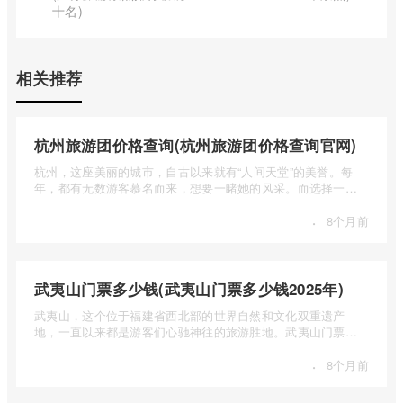
十名)
相关推荐
杭州旅游团价格查询(杭州旅游团价格查询官网)
杭州，这座美丽的城市，自古以来就有“人间天堂”的美誉。每
年，都有无数游客慕名而来，想要一睹她的风采。而选择一个
合适的旅 ...
·
8个月前
武夷山门票多少钱(武夷山门票多少钱2025年)
武夷山，这个位于福建省西北部的世界自然和文化双重遗产
地，一直以来都是游客们心驰神往的旅游胜地。武夷山门票多
少钱呢？本 ...
·
8个月前