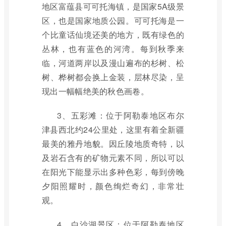
地区富蕴县可可托海镇，是国家5A级景
区，也是国家地质公园。可可托海是一
个比童话仙境还美的地方，既有绿色的
丛林，也有蓝色的河湾。每到秋季来
临，河道两岸以及漫山遍布的杉树、松
树、桦树都会换上金装，层林尽染，呈
现出一幅幅绝美的秋色画卷。
3、五彩滩：位于阿勒泰地区布尔
津县西北约24公里处，这里有着全新疆
最美的雅丹地貌。因丘陵地质奇特，以
及岩石含有的矿物元素不同，所以可以
在阳光下能显示出多种色彩，每到傍晚
夕阳照耀时，颜色绚烂奇幻，非常壮
观。
4、白沙湖景区：位于阿勒泰地区