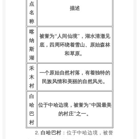
点
描述
名
称
喀
被誉为“人间仙境”，湖水清澈见
纳
底，四周环绕着雪山、原始森林
斯
和草原。
湖
禾
一个原始自然村落，有着独特的
木
民族风情和美丽的自然风光。
村
白
哈
位于中哈边境，被誉为“中国最美
巴
的村庄”之一。
村
2.
白哈巴村
：位于中哈边境，被誉