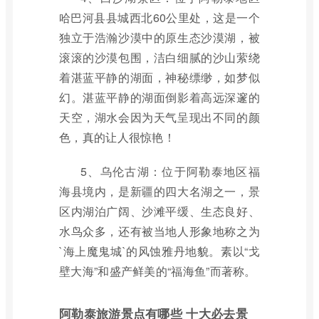
哈巴河县县城西北60公里处，这是一个
独立于浩瀚沙漠中的原生态沙漠湖，被
滚滚的沙漠包围，洁白细腻的沙山萦绕
着湛蓝平静的湖面，神秘缥缈，如梦似
幻。湛蓝平静的湖面倒影着高远深邃的
天空，湖水会因为天气呈现出不同的颜
色，真的让人很惊艳！
5、乌伦古湖：位于阿勒泰地区福
海县境内，是新疆的四大名湖之一，景
区内湖泊广阔、沙滩平缓、生态良好、
水鸟众多，还有被当地人形象地称之为
`海上魔鬼城`的风蚀雅丹地貌。素以“戈
壁大海”和盛产鲜美的“福海鱼”而著称。
阿勒泰旅游景点有哪些 十大必去景