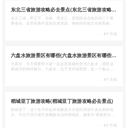
东北三省旅游攻略必去景点(东北三省旅游攻略必去景点视频介绍)
东北三省，即辽宁、吉林、黑龙江，是我国东北地区的三个重
要省份。这里有着丰富的自然资源、独特的民俗文化和美丽的
自然风光 ...
·
8个月前
六盘水旅游景区有哪些(六盘水旅游景区有哪些景点值得去)
大家好，今天我要带大家一起走进美丽的贵州六盘水，感受这
座城市的独特魅力。六盘水，位于贵州省西部，是一个集山水
风光、民 ...
·
8个月前
稻城亚丁旅游攻略(稻城亚丁旅游攻略必去景点)
稻城亚丁，这个名字听起来就像是从古老的传说中走出来的地
方。它位于四川省甘孜藏族自治州稻城县，被誉为“香格里拉的
圣地”， ...
·
8个月前