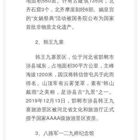
地面积550亩。计有古建筑135间，北
齐石窟3个，北齐摩崖刻经6部。娲皇宫
的“女娲祭典”活动被国务院公布为国家
首批非物质文化遗产。
2、韩王九寨
韩王九寨景区，位于河北省邯郸市
涉县城东，占地面积30平方公里，主峰
海拔1200米，因汉将韩信曾屯兵于此而
得名。山顶常有云雾笼罩，素有“韩山
戴雨”之美称，是涉县古“九景”之一。
2019年12月13日，邯郸市涉县韩王九
寨旅游景区被河北省文化和旅游厅正式
授予国家AAAA级旅游景区资质。
3、八路军一二九师纪念馆