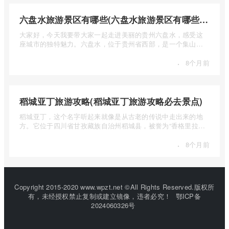
六盘水旅游景区有哪些(六盘水旅游景区有哪些景点值得去)
大家好，今天我要带大家一起走进美丽的贵州六盘水，感受这
座城市的独特魅力。六盘水，位于贵州省西部，是一个集山水
风光、民 ...
·
8个月前
稻城亚丁旅游攻略(稻城亚丁旅游攻略必去景点)
稻城亚丁，这个名字听起来就像是从古老的传说中走出来的地
方。它位于四川省甘孜藏族自治州稻城县，被誉为“香格里拉的
圣地”， ...
·
8个月前
Copyright 2015-2020 www.wpzt.net ©All Rights Reserved.版权所
有，未经授权禁止复制或建立镜像，违者必究！
鄂ICP备
2024060326号