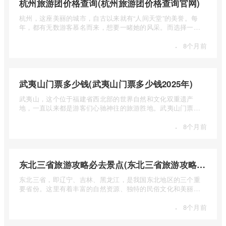
杭州旅游团价格查询(杭州旅游团价格查询官网)
杭州，这座美丽的城市，自古以来就有“人间天堂”的美誉。每
年，都有无数游客慕名而来，想要一睹她的风采。而选择一个
合适的旅 ...
·
8个月前
武夷山门票多少钱(武夷山门票多少钱2025年)
武夷山，这个位于福建省西北部的世界自然和文化双重遗产
地，一直以来都是游客们心驰神往的旅游胜地。武夷山门票多
少钱呢？本 ...
·
8个月前
东北三省旅游攻略必去景点(东北三省旅游攻略必去景点视频介绍)
东北三省，即辽宁、吉林、黑龙江，是我国东北地区的三个重
要省份。这里有着丰富的自然资源、独特的民俗文化和美丽的
自然风光 ...
·
8个月前