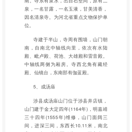
南。寺东有泉水，出自石壁间，原有二
泉，一名甘露，一名玉液，甘美清香，
因名清泉寺。为河北省重点文物保护单
位。
寺建于半山，寺周有围墙，山门朝
南，自南北中轴线向里，依次有水陆
殿、毗卢殿、荷池、大雄殿和雷音殿。
中轴线两侧为厢房。寺西北角有藏经
殿、仙镜台，东南部有伽蓝殿。
5、成汤庙
涉县成汤庙山门位于涉县井店镇，
山门建于金大定四年(1164年)，明嘉靖
三十四年(1555年)维修，山门面阔三
间，进深三间，东西长10.11米，南北