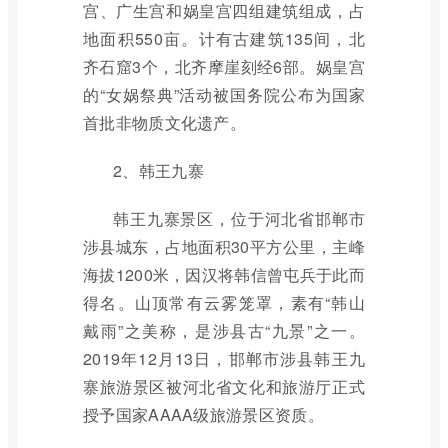
宫、广生宫和娲皇宫四组建筑组成，占
地面积550亩。计有古建筑135间，北
齐石窟3个，北齐摩崖刻经6部。娲皇宫
的“女娲祭典”活动被国务院公布为国家
首批非物质文化遗产。
2、韩王九寨
韩王九寨景区，位于河北省邯郸市
涉县城东，占地面积30平方公里，主峰
海拔1200米，因汉将韩信曾屯兵于此而
得名。山顶常有云雾笼罩，素有“韩山
戴雨”之美称，是涉县古“九景”之一。
2019年12月13日，邯郸市涉县韩王九
寨旅游景区被河北省文化和旅游厅正式
授予国家AAAA级旅游景区资质。