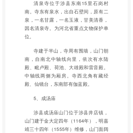
清泉寺位于涉县东南15里石岗村
南。寺东有泉水，出自石壁间，原有二
泉，一名甘露，一名玉液，甘美清香，
因名清泉寺。为河北省重点文物保护单
位。
寺建于半山，寺周有围墙，山门朝
南，自南北中轴线向里，依次有水陆
殿、毗卢殿、荷池、大雄殿和雷音殿。
中轴线两侧为厢房。寺西北角有藏经
殿、仙镜台，东南部有伽蓝殿。
5、成汤庙
涉县成汤庙山门位于涉县井店镇，
山门建于金大定四年（1164年），明嘉
靖三十四年（1555年）维修，山门面阔