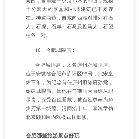
向西，墓前是一条宽10米的神道，规模
十分宏大的享堂和神墙建筑已不复存
在。神道两边，自东向西相对排列有石
人、石虎、石羊、石马及控马人，石望
柱各一对。
10、合肥城隍庙：
合肥城隍庙，又名庐州府城隍庙。
位于安徽省合肥市庐阳区99号，北宋皇
佑三年，为纪念首任庐州府知府孙觉，
始建城隍庙。因他在任期间为百姓尽职
尽责，深受百姓爱戴，被百姓尊奉为庐
州府第一城隍。清同治十年，李鸿章仿
北京颐和园内戏楼式样重修。
合肥哪些旅游景点好玩