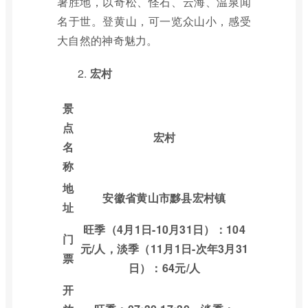
暑胜地，以奇松、怪石、云海、温泉闻
名于世。登黄山，可一览众山小，感受
大自然的神奇魅力。
2.
宏村
景
点
宏村
名
称
地
安徽省黄山市黟县宏村镇
址
旺季（4月1日-10月31日）：104
门
元/人，淡季（11月1日-次年3月31
票
日）：64元/人
开