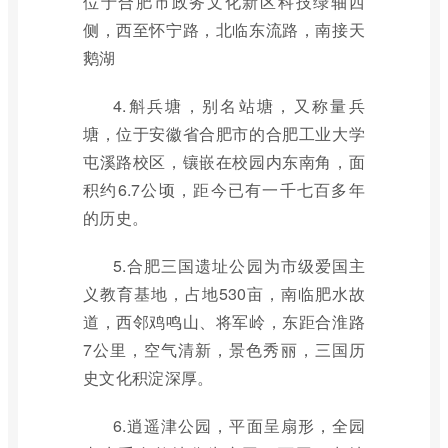
位于合肥市政务文化新区科技绿轴西
侧，西至怀宁路，北临东流路，南接天
鹅湖
4.斛兵塘，别名站塘，又称量兵
塘，位于安徽省合肥市的合肥工业大学
屯溪路校区，镶嵌在校园内东南角，面
积约6.7公顷，距今已有一千七百多年
的历史。
5.合肥三国遗址公园为市级爱国主
义教育基地，占地530亩，南临肥水故
道，西邻鸡鸣山、将军岭，东距合淮路
7公里，空气清新，景色秀丽，三国历
史文化积淀深厚。
6.逍遥津公园，平面呈扇形，全园