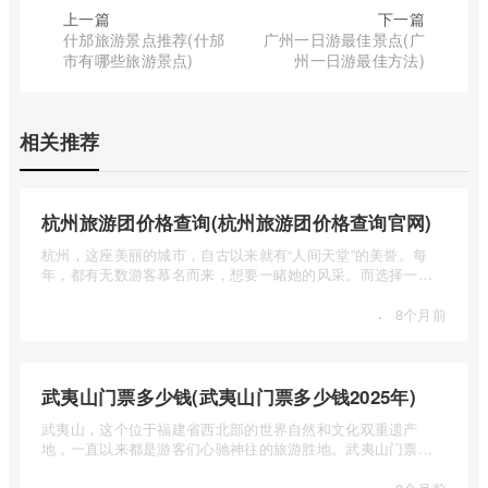
上一篇
下一篇
什邡旅游景点推荐(什邡
广州一日游最佳景点(广
市有哪些旅游景点)
州一日游最佳方法)
相关推荐
杭州旅游团价格查询(杭州旅游团价格查询官网)
杭州，这座美丽的城市，自古以来就有“人间天堂”的美誉。每
年，都有无数游客慕名而来，想要一睹她的风采。而选择一个
合适的旅 ...
·
8个月前
武夷山门票多少钱(武夷山门票多少钱2025年)
武夷山，这个位于福建省西北部的世界自然和文化双重遗产
地，一直以来都是游客们心驰神往的旅游胜地。武夷山门票多
少钱呢？本 ...