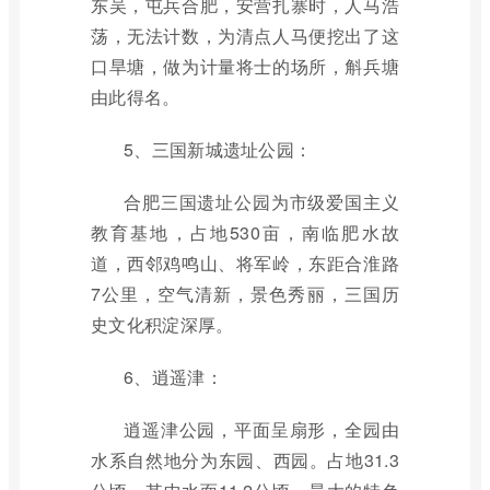
东吴，屯兵合肥，安营扎寨时，人马浩
荡，无法计数，为清点人马便挖出了这
口旱塘，做为计量将士的场所，斛兵塘
由此得名。
5、三国新城遗址公园：
合肥三国遗址公园为市级爱国主义
教育基地，占地530亩，南临肥水故
道，西邻鸡鸣山、将军岭，东距合淮路
7公里，空气清新，景色秀丽，三国历
史文化积淀深厚。
6、逍遥津：
逍遥津公园，平面呈扇形，全园由
水系自然地分为东园、西园。占地31.3