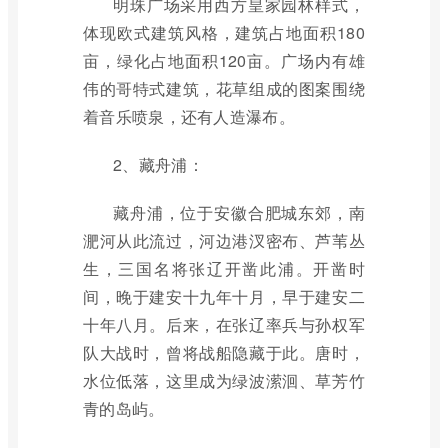
明珠广场采用西方皇家园林样式，
体现欧式建筑风格，建筑占地面积180
亩，绿化占地面积120亩。广场内有雄
伟的哥特式建筑，花草组成的图案围绕
着音乐喷泉，还有人造瀑布。
2、藏舟浦：
藏舟浦，位于安徽合肥城东郊，南
淝河从此流过，河边港汊密布、芦苇丛
生，三国名将张辽开凿此浦。开凿时
间，晚于建安十九年十月，早于建安二
十年八月。后来，在张辽率兵与孙权军
队大战时，曾将战船隐藏于此。唐时，
水位低落，这里成为绿波潆洄、草芳竹
青的岛屿。