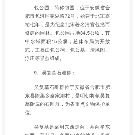
包公园，简称包园，位于安徽省合
肥市包河区芜湖路72号，始建于北宋嘉
祐七年，是为纪念北宋著名清官包拯而
修建的园林。包公园占地34.5公顷，其
中水域面积15公顷，总体布局为开放
式，主要由包公祠、包公墓、清风阁、
浮庄等景点组成。
9、吴复墓石雕群：
吴复墓石雕群位于安徽省合肥市肥
东县陈集乡秦家湖村，是明朝将领吴复
墓附属的石雕群，为省重点文物保护单
位。
吴复墓是采用东西走向，墓向坐东