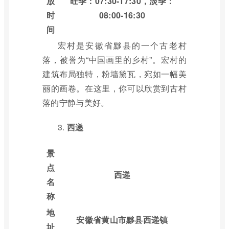
放
旺季：07:30-17:30，淡季：
时
08:00-16:30
间
宏村是安徽省黟县的一个古老村
落，被誉为“中国画里的乡村”。宏村的
建筑布局独特，粉墙黛瓦，宛如一幅美
丽的画卷。在这里，你可以欣赏到古村
落的宁静与美好。
3.
西递
景
点
西递
名
称
地
安徽省黄山市黟县西递镇
址