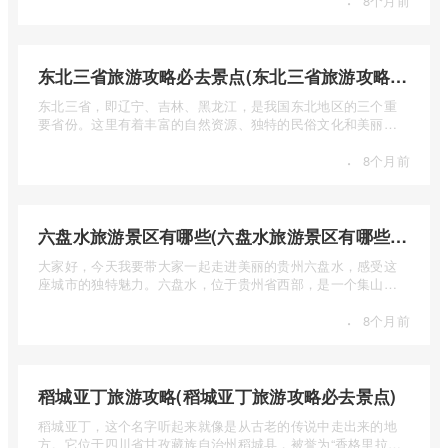
·
8个月前
东北三省旅游攻略必去景点(东北三省旅游攻略必去景点视频介绍)
东北三省，即辽宁、吉林、黑龙江，是我国东北地区的三个重
要省份。这里有着丰富的自然资源、独特的民俗文化和美丽的
自然风光 ...
·
8个月前
六盘水旅游景区有哪些(六盘水旅游景区有哪些景点值得去)
大家好，今天我要带大家一起走进美丽的贵州六盘水，感受这
座城市的独特魅力。六盘水，位于贵州省西部，是一个集山水
风光、民 ...
·
8个月前
稻城亚丁旅游攻略(稻城亚丁旅游攻略必去景点)
稻城亚丁，这个名字听起来就像是从古老的传说中走出来的地
方。它位于四川省甘孜藏族自治州稻城县，被誉为“香格里拉的