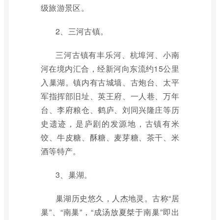
级旅游景区。
2、三河古镇。
三河古镇有丰乐河、杭埠河、小南
河在境内汇合，经新河向东流约15公里
入巢湖。镇内有古城墙、古炮台、太平
军指挥部旧址、英王府、一人巷、万年
台、李府粮仓、鹤庐、刘同兴隆庄等历
史遗迹，是庐剧的发源地，古镇有米
饺、牛皮糖、酥糖、麦芽糖、茶干、米
酒等特产。
3、巢湖。
巢湖历史悠久，人杰地灵。古称“居
巢”、“南巢”，“成汤放夏桀于南巢”即出