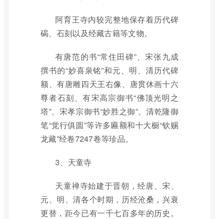
阿育王寺内较完整地保存着历代碑
碣、石刻以及经藏古籍等文物。
有唐范的书“常住田碑”、宋张九成
撰书的“妙喜泉铭”和元、明、清历代碑
额、有唐雕四天王右像、唐贯休画十六
尊者石刻、有宋高宗御书“佛顶光明之
塔”、宋孝宗御书“妙胜之御”、清乾隆御
笔“觉行俱圆”等许多匾额和十大橱“钦赐
龙藏”经卷7247卷等珍品。
3、天童寺
天童禅寺始建于晋朝，经唐、宋、
元、明、清各个时期，历经沧桑，兴衰
更替，距今已有一千七百多年的历史。