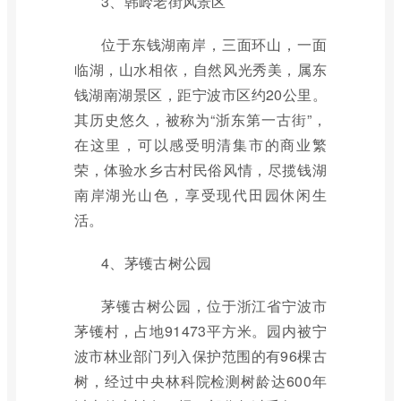
3、韩岭老街风景区
位于东钱湖南岸，三面环山，一面
临湖，山水相依，自然风光秀美，属东
钱湖南湖景区，距宁波市区约20公里。
其历史悠久，被称为“浙东第一古街”，
在这里，可以感受明清集市的商业繁
荣，体验水乡古村民俗风情，尽揽钱湖
南岸湖光山色，享受现代田园休闲生
活。
4、茅镬古树公园
茅镬古树公园，位于浙江省宁波市
茅镬村，占地91473平方米。园内被宁
波市林业部门列入保护范围的有96棵古
树，经过中央林科院检测树龄达600年