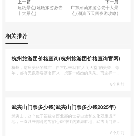
上一篇
下一篇
建瓯景点(建瓯旅游必去
广东潮汕旅游必去十大景
十大景点)
点(潮汕五天四夜游攻略)
相关推荐
杭州旅游团价格查询(杭州旅游团价格查询官网)
杭州，这座美丽的城市，自古以来就有“人间天堂”的美誉。每
年，都有无数游客慕名而来，想要一睹她的风采。而选择一个
合适的旅 ...
·
8个月前
武夷山门票多少钱(武夷山门票多少钱2025年)
武夷山，这个位于福建省西北部的世界自然和文化双重遗产
地，一直以来都是游客们心驰神往的旅游胜地。武夷山门票多
少钱呢？本 ...
·
8个月前