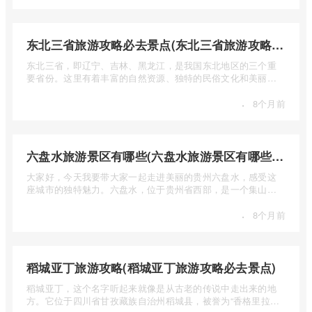
东北三省旅游攻略必去景点(东北三省旅游攻略必去景点视频介绍)
东北三省，即辽宁、吉林、黑龙江，是我国东北地区的三个重
要省份。这里有着丰富的自然资源、独特的民俗文化和美丽的
自然风光 ...
·
8个月前
六盘水旅游景区有哪些(六盘水旅游景区有哪些景点值得去)
大家好，今天我要带大家一起走进美丽的贵州六盘水，感受这
座城市的独特魅力。六盘水，位于贵州省西部，是一个集山水
风光、民 ...
·
8个月前
稻城亚丁旅游攻略(稻城亚丁旅游攻略必去景点)
稻城亚丁，这个名字听起来就像是从古老的传说中走出来的地
方。它位于四川省甘孜藏族自治州稻城县，被誉为“香格里拉的