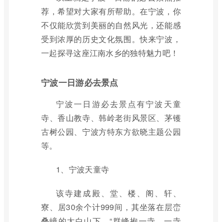
荐，希望对大家有所帮助。在宁波，你
不仅能欣赏到美丽的自然风光，还能感
受到浓厚的历史文化氛围。快来宁波，
一起探寻这座江南水乡的独特魅力吧！
宁波一日游必去景点
宁波一日游必去景点有宁波天童
寺、香山教寺、韩岭老街风景区、茅镬
古树公园、宁波方特东方欲晓主题公园
等。
1、宁波天童寺
该寺建成殿、堂、楼、阁、轩、
寮、居30余个计999间，其坐落在层峦
叠嶂的太白山下，“群峰抱一寺，一寺