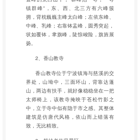
镇群峰”，东、西、北三方有六峰簇
拥，背枕巍巍主峰太白峰；左依东峰、
中峰、乳峰；右靠钵盂峰，圆秀突起，
状如覆钵，聿旗峰，陡惊峻险，旗旌展
扬。
2、香山教寺
香山教寺位于宁波镇海与慈溪的交
界处，山坳中，三面环山，背靠达蓬
山，两边有扶手，就好像稳稳坐在一把
太师椅上，该教寺掩映于苍松竹影之
中，立于寺中似有隐于市之感。其整体
建筑是仿唐代风格，依山而上错落有
致，无比精致。