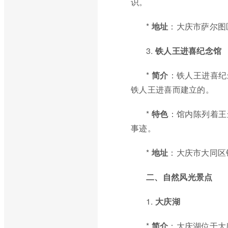
识。
*
地址
：大庆市萨尔图
3.
铁人王进喜纪念馆
*
简介
：铁人王进喜纪
铁人王进喜而建立的。
*
特色
：馆内陈列着王
事迹。
*
地址
：大庆市大同区
二、自然风光景点
1.
大庆湖
*
简介
：大庆湖位于大