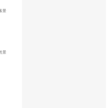
落景
然景