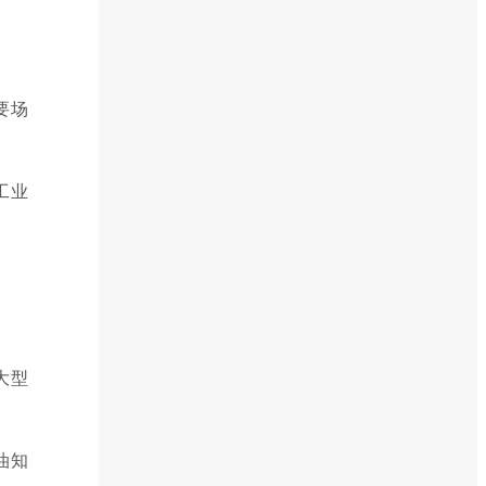
要场
工业
大型
油知