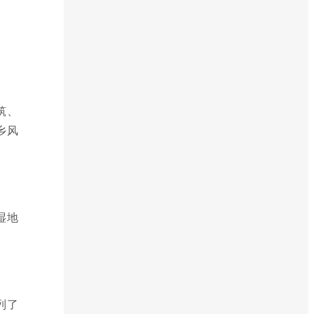
筑、
乡风
湿地
列了