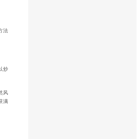
方法
以炒
然风
获满