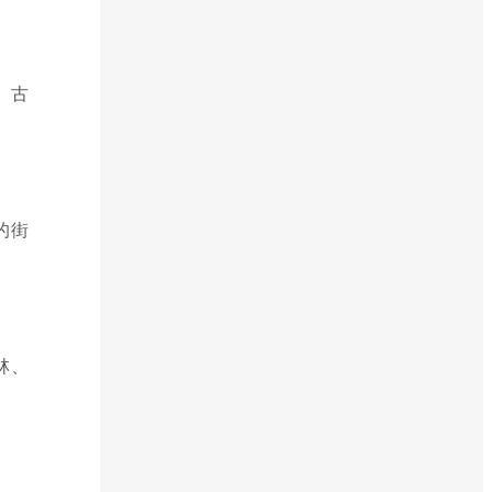
、古
的街
林、