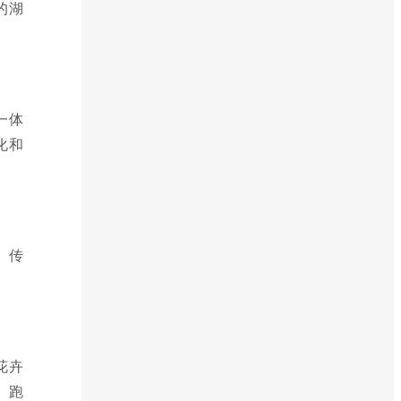
的湖
一体
化和
、传
花卉
、跑