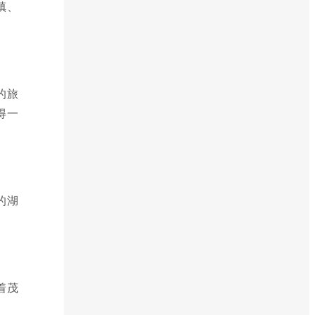
镇、
的旅
得一
的湖
着茂