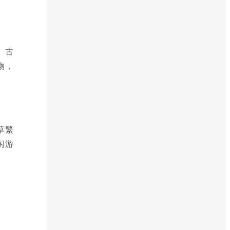
、古
物，
草繁
闲游