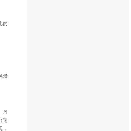
化的
风景
。丹
出迷
观，