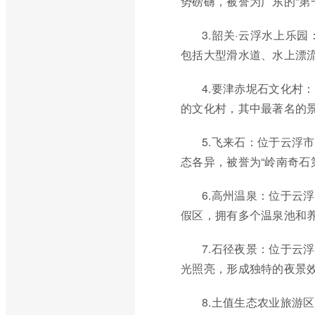
势磅礴，被誉为广东的“第
3.韶关·云浮水上乐
包括大型滑水道、水上漂
4.要津赤坭石文化村
的文化村，其中最著名的
5.飞来石：位于云浮
态各异，被誉为“岭南奇石
6.高州温泉：位于云
假区，拥有多个温泉池和养
7.石径夜景：位于云
光照亮，形成独特的夜景
8.土值生态农业旅游