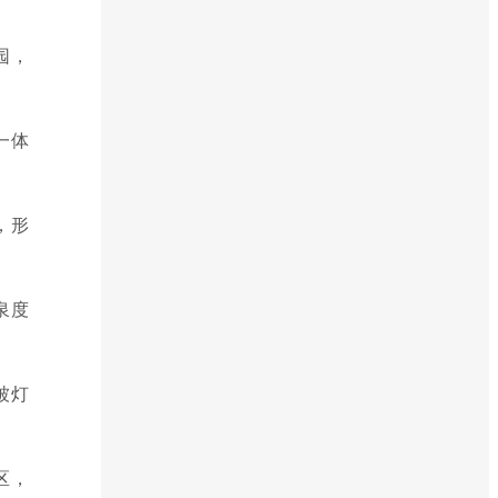
园，
一体
，形
泉度
被灯
区，