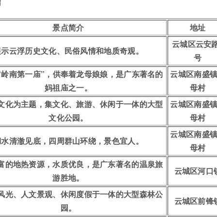
绍
景点简介
地址
云城区云安路
展示云浮历史文化、民俗风情和地质奇观。
号
“岭南第一庙”，供奉着龙母娘娘，是广东著名的
云城区南盛
妈祖庙之一。
母村
文化为主题，集文化、旅游、休闲于一体的大型
云城区南盛
文化公园。
母村
云城区南盛
湖水清澈见底，四周群山环绕，景色宜人。
母村
富的地热资源，水质优良，是广东著名的温泉旅
云城区河口
游胜地。
风光、人文景观、休闲度假于一体的大型森林公
云城区前锋
园。