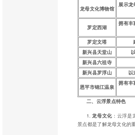
展示龙
龙母文化博物馆
拥有丰
罗定西湖
罗定文塔
新兴县天堂山
新兴县六祖寺
新兴县罗浮山
以
拥有丰
恩平市锦江温泉
二、云浮景点特色
1.
龙母文化
：云浮是
景点都是了解龙母文化的