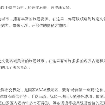
物以土特产为主，如云浮石雕、云浮珠宝等。
的城市，拥有丰富的旅游资源。在这里，你可以领略到岭南文
奇魅力。快来云浮，开启你的探秘之旅吧！
史文化名城美誉的旅游城市，在这里有许许多多的名胜古迹和
市的几个著名景点：
浮市交界处，是国家AAAA级景区，素有“岭南第一奇观”之称
山体红石峰峦奇特，千姿百态，犹如一块巨大的彩色琥珀，散发
霞山景区内还有许多奇石异形、瀑布溪流等极具观赏价值的景