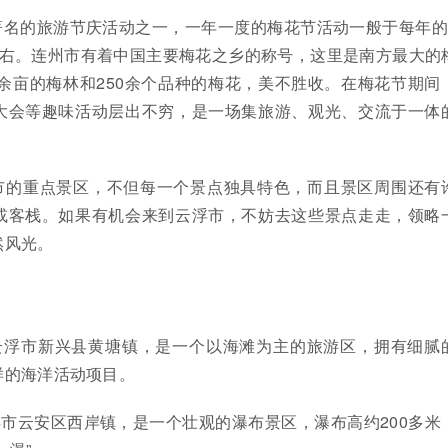
著名的旅游节庆活动之一，一年一度的梅花节活动一般于每年的
左右。连州市有着中国主要梅花之乡的称号，这里是南方最大的
0余亩的梅林和250余个品种的梅花，美不胜收。在梅花节期间
大会等趣味活动层出不穷，是一场集旅游、观光、交流于一体
市的重点景区，不但每一个景点独具特色，而且景区周围还有
或客栈。如果有机会来到云浮市，不妨去这些景点走走，领略
然风光。
于云浮市新兴县黄塘镇，是一个以海滩为主的旅游区，拥有细腻
样的海洋活动项目。
浮市云安区西岸镇，是一个壮观的瀑布景区，瀑布高约200多米