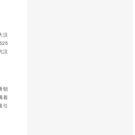
大汉
25
代汉
唐朝
满着
吸引