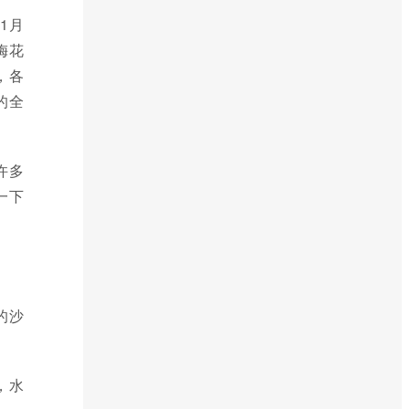
1月
梅花
，各
的全
许多
一下
的沙
，水