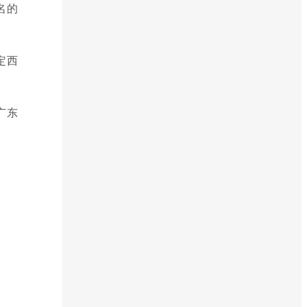
名的
定西
广东