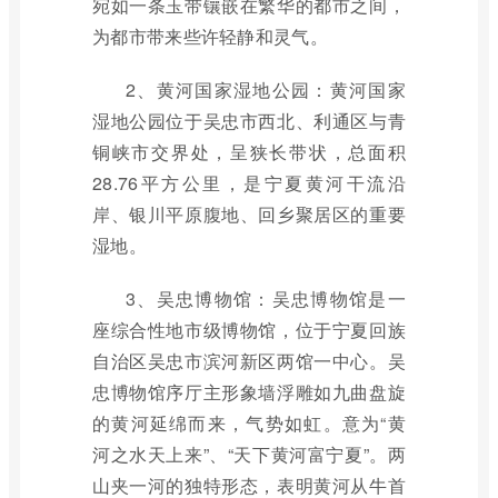
宛如一条玉带镶嵌在繁华的都市之间，
为都市带来些许轻静和灵气。
2、黄河国家湿地公园：黄河国家
湿地公园位于吴忠市西北、利通区与青
铜峡市交界处，呈狭长带状，总面积
28.76平方公里，是宁夏黄河干流沿
岸、银川平原腹地、回乡聚居区的重要
湿地。
3、吴忠博物馆：吴忠博物馆是一
座综合性地市级博物馆，位于宁夏回族
自治区吴忠市滨河新区两馆一中心。吴
忠博物馆序厅主形象墙浮雕如九曲盘旋
的黄河延绵而来，气势如虹。意为“黄
河之水天上来”、“天下黄河富宁夏”。两
山夹一河的独特形态，表明黄河从牛首