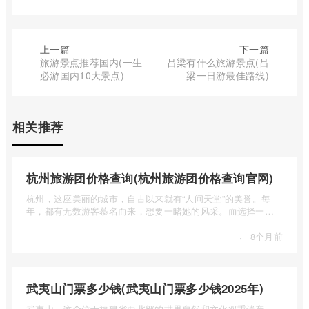
上一篇
下一篇
旅游景点推荐国内(一生
吕梁有什么旅游景点(吕
必游国内10大景点)
梁一日游最佳路线)
相关推荐
杭州旅游团价格查询(杭州旅游团价格查询官网)
杭州，这座美丽的城市，自古以来就有“人间天堂”的美誉。每
年，都有无数游客慕名而来，想要一睹她的风采。而选择一个
合适的旅 ...
·
8个月前
武夷山门票多少钱(武夷山门票多少钱2025年)
武夷山，这个位于福建省西北部的世界自然和文化双重遗产