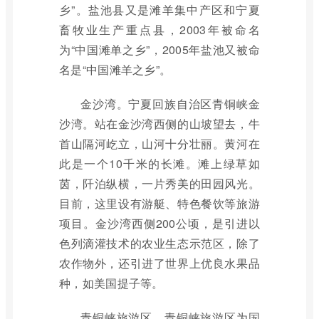
乡”。盐池县又是滩羊集中产区和宁夏
畜牧业生产重点县，2003年被命名
为“中国滩单之乡”，2005年盐池又被命
名是“中国滩羊之乡”。
金沙湾。宁夏回族自治区青铜峡金
沙湾。站在金沙湾西侧的山坡望去，牛
首山隔河屹立，山河十分壮丽。黄河在
此是一个10千米的长滩。滩上绿草如
茵，阡泊纵横，一片秀美的田园风光。
目前，这里设有游艇、特色餐饮等旅游
项目。金沙湾西侧200公顷，是引进以
色列滴灌技术的农业生态示范区，除了
农作物外，还引进了世界上优良水果品
种，如美国提子等。
青铜峡旅游区。青铜峡旅游区为国