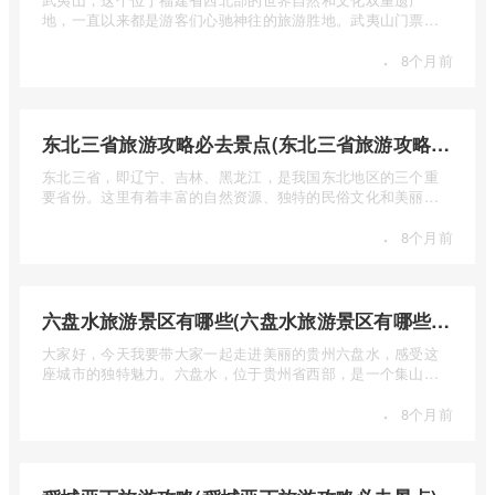
地，一直以来都是游客们心驰神往的旅游胜地。武夷山门票多
少钱呢？本 ...
·
8个月前
东北三省旅游攻略必去景点(东北三省旅游攻略必去景点视频介绍)
东北三省，即辽宁、吉林、黑龙江，是我国东北地区的三个重
要省份。这里有着丰富的自然资源、独特的民俗文化和美丽的
自然风光 ...
·
8个月前
六盘水旅游景区有哪些(六盘水旅游景区有哪些景点值得去)
大家好，今天我要带大家一起走进美丽的贵州六盘水，感受这
座城市的独特魅力。六盘水，位于贵州省西部，是一个集山水
风光、民 ...
·
8个月前