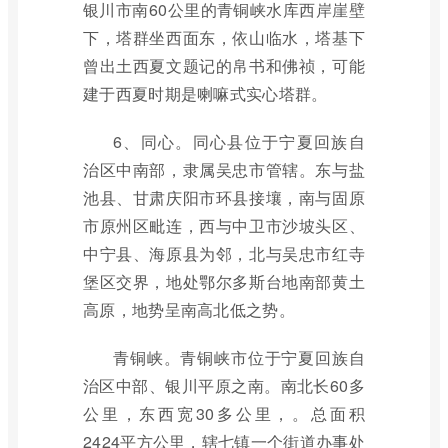
银川市南60公里的青铜峡水库西岸崖壁
下，塔群坐西面东，依山临水，塔基下
曾出土西夏文题记的帛书和佛祯，可能
建于西夏时期是喇嘛式实心塔群。
6、同心。同心县位于宁夏回族自
治区中南部，隶属吴忠市管辖。东与盐
池县、甘肃庆阳市环县接壤，南与固原
市原州区毗连，西与中卫市沙坡头区、
中宁县、海原县为邻，北与吴忠市红寺
堡区交界，地处鄂尔多斯台地南部黄土
高原，地势呈南高北低之势。
青铜峡。青铜峡市位于宁夏回族自
治区中部、银川平原之南。南北长60多
公里，东西宽30多公里，。总面积
2424平方公里，辖七镇一个街道办事处