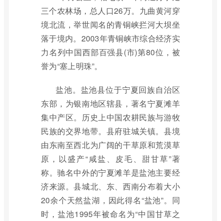
三个农林场，总人口26万。九曲黄河穿
境北流，举世闻名的青铜峡拦河大坝坐
落于境内。2003年青铜峡市综合经济实
力名列中国西部百强县(市)第80位，被
誉为“塞上明珠”。
盐池。盐池县位于宁夏回族自治区
东部，为银南地区辖县，著名宁夏滩羊
集中产区。历史上中国农耕民族与游牧
民族的交界地带。县府驻城关镇。县境
由东南至西北为广阔的干草原和荒漠草
原，以盛产“咸盐、皮毛、甜甘草”著
称。驰名中外的宁夏滩羊是盐池主要经
济来源。县城北、东、西南分布着大小
20余个天然盐湖，因此得名“盐池”。同
时，盐池1995年被命名为“中国甘草之