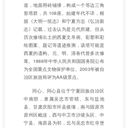
道，地面用砖铺墁，构成一个等边三角
形塔群，共 108座。始建年代不详，根
据《大明一统志》和宁夏方志《弘治新
志》记载，过去认为是元代所建。但从
历次修缮出土的西夏文帛画、彩塑和彩
绘图案、题记等遗迹推测，该塔可能是
西夏的遗构。元、明、清各代曾多次修
葺。1988年中华人民共和国国务院公布
为全国重点文物保护单位。2003年被自
治区旅游局评为AA级景点。
同心。同心县位于宁夏回族自治区
中南部，隶属吴忠市管辖。东与盐池
县、甘肃庆阳市环县接壤，南与固原市
原州区毗连，西与中卫市沙坡头区、中
宁县、海原县为邻，北与吴忠市红寺堡