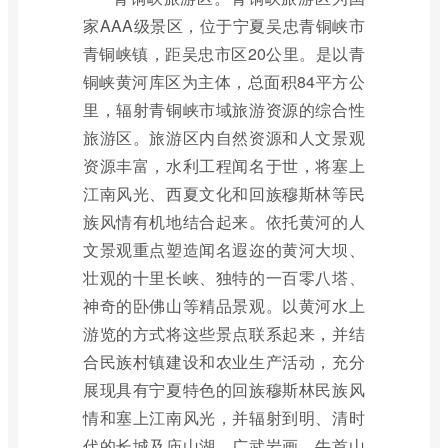
家AAA级景区，位于宁夏吴忠青铜峡市
青铜峡镇，距吴忠市区20公里。是以青
铜峡黄河库区为主体，总面积84平方公
里，辐射青铜峡市域旅游资源的综合性
旅游区。旅游区内自然资源和人文景观
资源丰富，水利工程闻名于世，将塞上
江南风光、西夏文化和回族穆斯林等民
族风情有机地结合起来。依托黄河的人
文景观重点塑造闻名遐迩的黄河大坝、
壮观的十里长峡、独特的一百零八塔、
神奇的卧佛山等精品景观。以黄河水上
游览的方式将这些景点联系起来，并结
合民族村镇建设和农业生产活动，充分
展现具有宁夏特色的回族穆斯林民族风
情和塞上江南风光，并辐射到明、清时
代的长城及庙山湖、广武岩画、牛首山