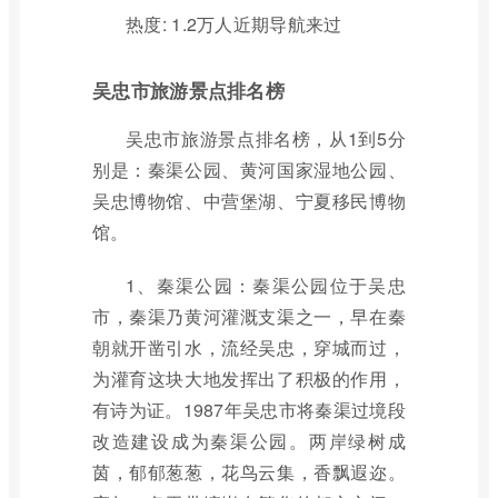
热度: 1.2万人近期导航来过
吴忠市旅游景点排名榜
吴忠市旅游景点排名榜，从1到5分
别是：秦渠公园、黄河国家湿地公园、
吴忠博物馆、中营堡湖、宁夏移民博物
馆。
1、秦渠公园：秦渠公园位于吴忠
市，秦渠乃黄河灌溉支渠之一，早在秦
朝就开凿引水，流经吴忠，穿城而过，
为灌育这块大地发挥出了积极的作用，
有诗为证。1987年吴忠市将秦渠过境段
改造建设成为秦渠公园。两岸绿树成
茵，郁郁葱葱，花鸟云集，香飘遐迩。