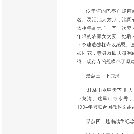
位于河内巴亭广场西
名。灵沼池为方形，池周
太祖年高无子，有一次梦
年轻的农家女为妻，她后
下令建造独柱寺以感恩。直
如同花，寺身及四边微翘
缮，现存寺的规模小于原
景点三：下龙湾
“桂林山水甲天下”世
下龙湾。这里山奇水秀，
1994年被联合国教科文组
景点四：越南战争纪