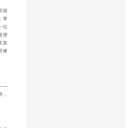
而得
：李
一位
祖便
支架
经修
——
称，