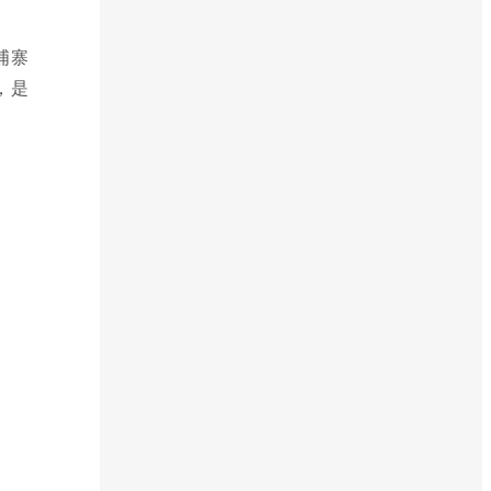
埔寨
，是