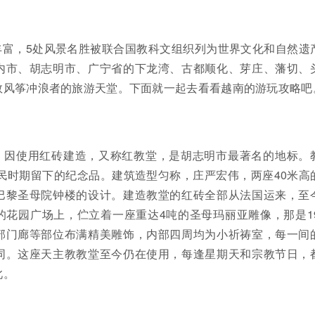
丰富，5处风景名胜被联合国教科文组织列为世界文化和自然遗
内市、胡志明市、广宁省的下龙湾、古都顺化、芽庄、藩切、
数风筝冲浪者的旅游天堂。下面就一起去看看越南的游玩攻略吧
，因使用红砖建造，又称红教堂，是胡志明市最著名的地标。
殖民时期留下的纪念品。建筑造型匀称，庄严宏伟，两座40米高
巴黎圣母院钟楼的设计。建造教堂的红砖全部从法国运来，至
花园广场上，伫立着一座重达4吨的圣母玛丽亚雕像，那是19
部门廊等部位布满精美雕饰，内部四周均为小祈祷室，每一间
同。这座天主教教堂至今仍在使用，每逢星期天和宗教节日，
此。