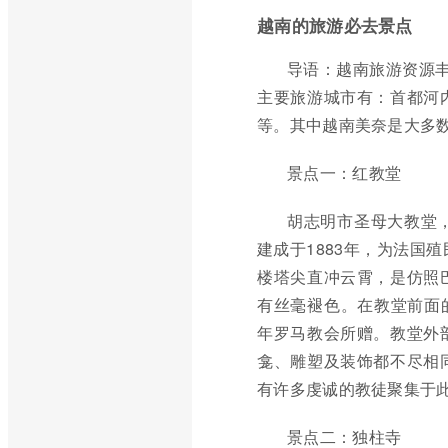
越南的旅游必去景点
导语：越南旅游资源
主要旅游城市有：首都河
等。其中越南美奈是大多
景点一：红教堂
胡志明市圣母大教堂
建成于1883年，为法国
楼塔尖直冲云霄，是仿照
有丝毫褪色。在教堂前面的
年罗马教会所赠。教堂外
龛、雕塑及装饰都不尽相
有许多虔诚的教徒聚集于
景点二：独柱寺