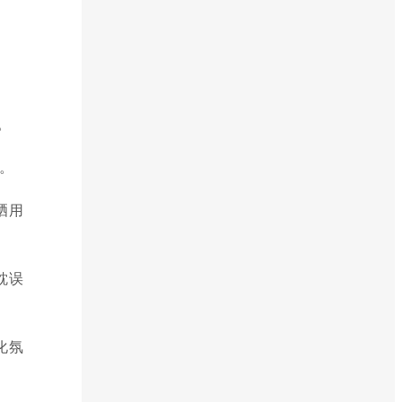
。
。
晒用
耽误
化氛