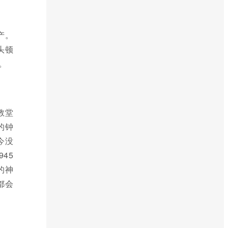
产。
头顿
。
教堂
的钟
今没
45
的神
都会