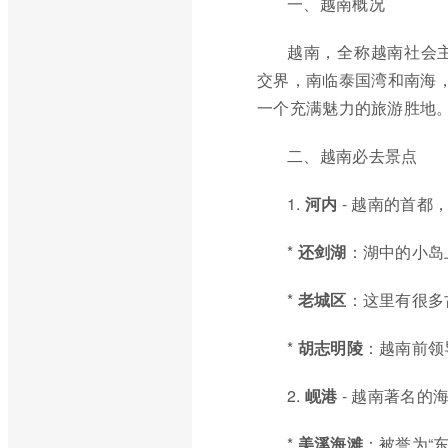
一、越南概况
越南，全称越南社会
交界，南临泰国湾和南海，
一个充满魅力的旅游胜地
二、越南必去景点
1.
河内
- 越南的首都
*
还剑湖
：湖中的小岛
*
老城区
：这里有很多
*
胡志明陵
：越南前领
2.
岘港
- 越南著名的
*
美溪海滩
：被誉为“