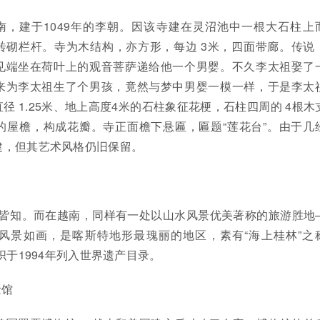
南，建于1049年的李朝。因该寺建在灵沼池中一根大石柱上
砖砌栏杆。寺为木结构，亦方形，每边 3米，四面带廊。传说
见端坐在荷叶上的观音菩萨递给他一个男婴。不久李太祖娶了
来为李太祖生了个男孩，竟然与梦中男婴一模一样，于是李太
径 1.25米、地上高度4米的石柱象征花梗，石柱四周的 4根木
的屋檐，构成花瓣。寺正面檐下悬匾，匾题“莲花台”。由于几
建，但其艺术风格仍旧保留。
人皆知。而在越南，同样有一处以山水风景优美著称的旅游胜地
风景如画，是喀斯特地形最瑰丽的地区，素有“海上桂林”之
织于1994年列入世界遗产目录。
念馆