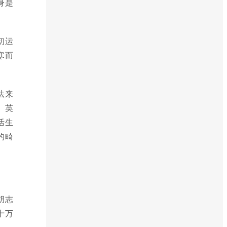
身是
初运
寒而
法来
、英
活生
的畸
胡志
十万