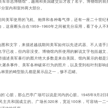
美军罪恶博物馆”，越南和美国建交后才改了名字。博物馆的前
容分室内和室外两大部分。
期间美军使用的飞机、炮弹和各种毒气弹，还有一座二十世纪
，这座断头台在1959--1960年之间被充分应用，看了令人不
地图和文字，来描述越战期间美军如何以先进武器、不人道手
名字已改，但内容没变。博物馆内所使用的解说文字包括越文
些描述美军暴行的图片绝大多数是来自美国。馆内展示的都是
大屠杀事件、美军各种破坏行为的照片，以及受到枯叶剂影响
马林里的畸型胎儿都是展示品之一，惨不忍睹。
的`心脏，那么巴亭广场可以说是河内的心脏。1945年9月2日
主共和国成立的。广场长320米，宽近100米，可容纳一二