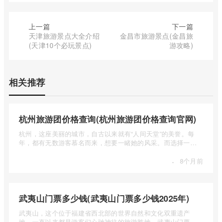
上一篇
下一篇
天津旅游景点大全介绍
金昌市旅游景点(金昌旅
(天津10个必玩景点)
游攻略)
相关推荐
杭州旅游团价格查询(杭州旅游团价格查询官网)
杭州，这座美丽的城市，自古以来就有“人间天堂”的美誉。每
年，都有无数游客慕名而来，想要一睹她的风采。而选择一个
合适的旅 ...
·
8个月前
武夷山门票多少钱(武夷山门票多少钱2025年)
武夷山，这个位于福建省西北部的世界自然和文化双重遗产
地，一直以来都是游客们心驰神往的旅游胜地。武夷山门票多