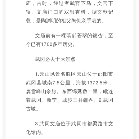
庙，古时，经过者武官下马，文官下
轿。文庙门口的双银杏树，据文献记
载，是陶渊明的祖父陶侃亲手栽的。
文庙前有一棵蓊郁苍翠的银杏，至
今已有1700多年历史。
武冈必去十大景点
1.云山风景名胜区云山位于邵阳市
武冈县城南7.5公里，海拔1372.5米，
属雪峰山余脉。东西绵延数十里，毗连
着武冈、新宁、城步三县疆界。2.武冈
古城。
3.武冈文庙位于武冈市都梁路市文
化馆内。