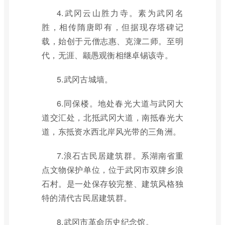
4.武冈云山胜力寺。素为武冈名
胜，相传隋唐即有，但据现存塔碑记
载，始创于元僧志惠、克潨二师。至明
代，无涯、颛愚观衡相继卓锡该寺。
5.武冈古城墙。
6.同保楼。地处春光大道与武冈大
道交汇处，北抵武冈大道，南抵春光大
道，东抵资水西北岸风光带的三角洲。
7.浪石古民居建筑群。系湖南省重
点文物保护单位，位于武冈市双牌乡浪
石村。是一处保存较完整、建筑风格独
特的清代古民居建筑群。
8.武冈市革命历史纪念馆。