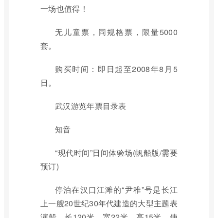
一场也值得！
无儿童票，同规格票，限量5000
套。
购买时间：即日起至2008年8月5
日。
武汉游览年票目录表
知音
“现代时间”日间体验场(帆船版/需要
预订)
停泊在汉口江滩的“尹稚”号是长江
上一艘20世纪30年代建造的大型主题表
演船。长120米，宽22米，高15米，使