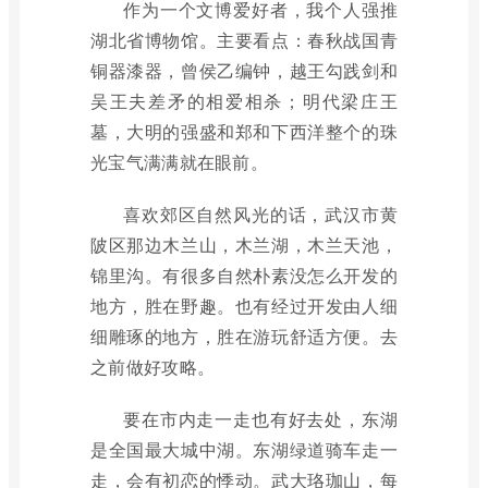
作为一个文博爱好者，我个人强推
湖北省博物馆。主要看点：春秋战国青
铜器漆器，曾侯乙编钟，越王勾践剑和
吴王夫差矛的相爱相杀；明代梁庄王
墓，大明的强盛和郑和下西洋整个的珠
光宝气满满就在眼前。
喜欢郊区自然风光的话，武汉市黄
陂区那边木兰山，木兰湖，木兰天池，
锦里沟。有很多自然朴素没怎么开发的
地方，胜在野趣。也有经过开发由人细
细雕琢的地方，胜在游玩舒适方便。去
之前做好攻略。
要在市内走一走也有好去处，东湖
是全国最大城中湖。东湖绿道骑车走一
走，会有初恋的悸动。武大珞珈山，每