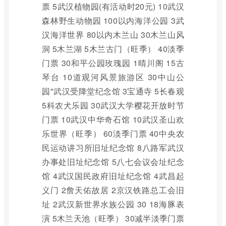
票 5武汉植物园(有活动时20元) 10武汉
森林野生动物园 100以内海洋公园 3武
汉海洋世界 80以内木兰山 30木兰山风
洞 5木兰湖 5木兰古门（旺季） 40淡季
门票 30和平公园玫瑰园 1晴川阁 15古
琴台 10道观河风景旅游区 30中山公
园"武汉受降堂纪念馆 3宝通寺 5长春观
5科农犬乐园 30武汉大学樱花开放时节
门票 10武汉中华奇石馆 10武汉圣山欢
乐世界（旺季） 60淡季门票 40中央农
民运动讲习所旧址纪念馆 8八路军武汉
办事处旧址纪念馆 5八七会议会址纪念
馆 4武汉国民政府旧址纪念馆 4武昌起
义门 2詹天佑故居 2京汉铁路总工会旧
址 2武汉新世界水族公园 30 18海豚表
演 5木兰天池（旺季） 30减半淡季门票