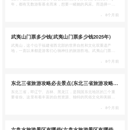
年，都有无数游客慕名而来，想要一睹她的风采。而选择一个
合适的旅 ...
·
8个月前
武夷山门票多少钱(武夷山门票多少钱2025年)
武夷山，这个位于福建省西北部的世界自然和文化双重遗产
地，一直以来都是游客们心驰神往的旅游胜地。武夷山门票多
少钱呢？本 ...
·
8个月前
东北三省旅游攻略必去景点(东北三省旅游攻略必去景点视频介绍)
东北三省，即辽宁、吉林、黑龙江，是我国东北地区的三个重
要省份。这里有着丰富的自然资源、独特的民俗文化和美丽的
自然风光 ...
·
8个月前
六盘水旅游景区有哪些(六盘水旅游景区有哪些景点值得去)