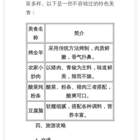
富多样。以下是一些不容错过的特色美
食：
美食名
简介
称
采用传统方法烤制，肉质鲜
烤全羊
嫩，香气扑鼻。
农家小
以猪肉、青椒为主料，味道鲜
炒肉
美，辣而不燥。
酸菜炖
酸菜、粉条、猪肉三者搭配，
粉条
酸爽可口。
软糯细腻，搭配各种调料，营
豆腐脑
养丰富。
四、旅游攻略