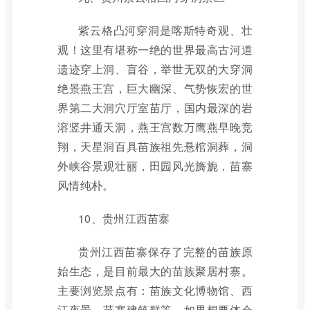
紫云格凸河穿洞是喀斯特奇观、壮
观！这里有堪称一绝的世界最高古河道
遗迹穿上洞、盲谷，举世无双的大穿洞
绝景燕王宫，巨大幽深、气势恢宏的世
界第二大洞穴厅室苗厅，国内最深的岩
溶竖井通天洞，燕王宫数万鹰燕早晚竞
翔，天星洞百具苗族祖先悬棺洞葬，洞
外峡谷景观壮丽，田园风光旖旎，苗寨
风情纯朴。
10、贵州江西苗寨
贵州江西苗寨保存了完整的苗族原
始生态，是目前最大的苗族聚居村寨。
主要浏览景点有：苗族文化博物馆、西
江夜景、苗寨建筑群等。如果想要体会