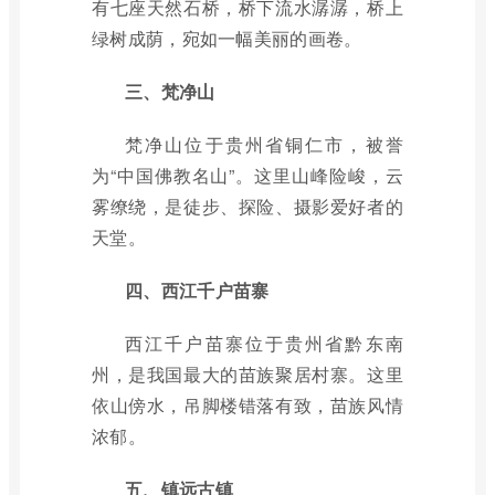
有七座天然石桥，桥下流水潺潺，桥上
绿树成荫，宛如一幅美丽的画卷。
三、梵净山
梵净山位于贵州省铜仁市，被誉
为“中国佛教名山”。这里山峰险峻，云
雾缭绕，是徒步、探险、摄影爱好者的
天堂。
四、西江千户苗寨
西江千户苗寨位于贵州省黔东南
州，是我国最大的苗族聚居村寨。这里
依山傍水，吊脚楼错落有致，苗族风情
浓郁。
五、镇远古镇