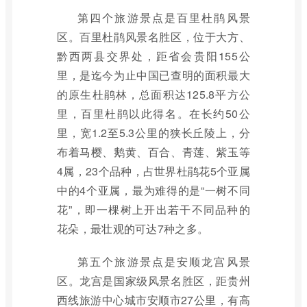
第四个旅游景点是百里杜鹃风景
区。百里杜鹃风景名胜区，位于大方、
黔西两县交界处，距省会贵阳155公
里，是迄今为止中国已查明的面积最大
的原生杜鹃林，总面积达125.8平方公
里，百里杜鹃以此得名。在长约50公
里，宽1.2至5.3公里的狭长丘陵上，分
布着马樱、鹅黄、百合、青莲、紫玉等
4属，23个品种，占世界杜鹃花5个亚属
中的4个亚属，最为难得的是“一树不同
花”，即一棵树上开出若干不同品种的
花朵，最壮观的可达7种之多。
第五个旅游景点是安顺龙宫风景
区。龙宫是国家级风景名胜区，距贵州
西线旅游中心城市安顺市27公里，有高