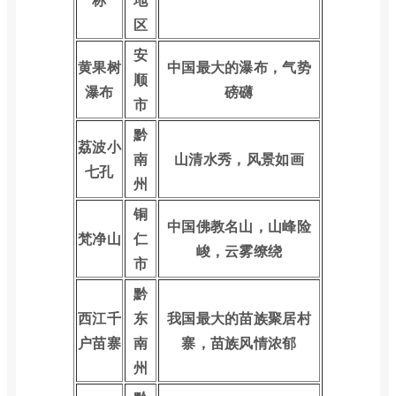
区
安
黄果树
中国最大的瀑布，气势
顺
瀑布
磅礴
市
黔
荔波小
南
山清水秀，风景如画
七孔
州
铜
中国佛教名山，山峰险
梵净山
仁
峻，云雾缭绕
市
黔
西江千
东
我国最大的苗族聚居村
户苗寨
南
寨，苗族风情浓郁
州