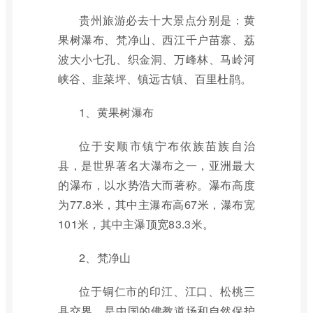
贵州旅游必去十大景点分别是：黄
果树瀑布、梵净山、西江千户苗寨、荔
波大小七孔、织金洞、万峰林、马岭河
峡谷、韭菜坪、镇远古镇、百里杜鹃。
1、黄果树瀑布
位于安顺市镇宁布依族苗族自治
县，是世界著名大瀑布之一，亚洲最大
的瀑布，以水势浩大而著称。瀑布高度
为77.8米，其中主瀑布高67米，瀑布宽
101米，其中主瀑顶宽83.3米。
2、梵净山
位于铜仁市的印江、江口、松桃三
县交界，是中国的佛教道场和自然保护