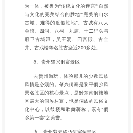
为一体，被誉为“传统文化的迷宫”“自然
与文化的完美结合的胜地”“完美的山水
古城、难得的度假胜地”。古城有八大
会馆、四洞、八祠、九庙、十二码头与
府卫古城洹，吴王洞、四宫殿、古全
井、古戏楼等名胜古迹近200多处。
8、贵州肇兴侗寨景区
去贵州游玩，体验那儿的少数民族
风情是必须的。肇兴侗寨是黎平侗乡风
景名胜区的核心景点，是黔东南侗族地
区最大的侗族村寨，也是侗族的民俗文
化中心，以鼓楼和歌舞著称，素有“侗
乡第一寨”之美誉。
九、贵州紫云格凸河穿洞景区