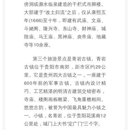
傍洞或濒水临泉建造的干栏式吊脚楼。
大部建于“改土归流”之后，仅从康熙五
年(1666)至十年，即建有武庙、文庙、
斗姥阁、隆兴寺、东山寺、财神庙、城
隍庙、马王庙、黑神庙、炎帝庙、地藏
寺等10余座。
第三个旅游景点是青岩古镇。青岩
古镇位于贵阳市南郊，距市区约29公
里。它是贵州四大古镇之一，一座建于
600年前的军事古镇。古镇内设计精
巧、工艺精湛的明清古建筑交错密布，
寺庙、楼阁画栋雕梁、飞角重檐相间。
悠悠古韵，被誉为中国最具魅力小镇之
一。小镇，名青岩，位于贵阳花溪南12
公里处，城门上大书“定广门”三个字。