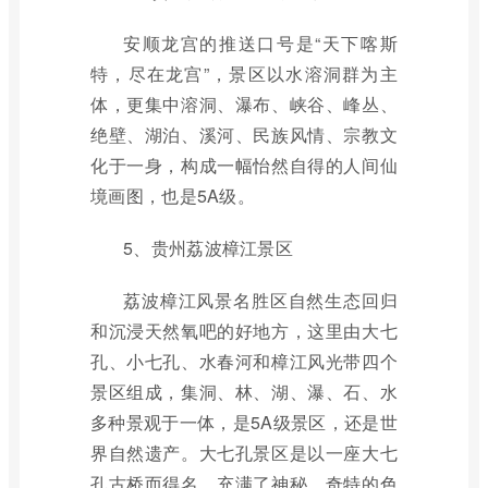
安顺龙宫的推送口号是“天下喀斯
特，尽在龙宫”，景区以水溶洞群为主
体，更集中溶洞、瀑布、峡谷、峰丛、
绝壁、湖泊、溪河、民族风情、宗教文
化于一身，构成一幅怡然自得的人间仙
境画图，也是5A级。
5、贵州荔波樟江景区
荔波樟江风景名胜区自然生态回归
和沉浸天然氧吧的好地方，这里由大七
孔、小七孔、水春河和樟江风光带四个
景区组成，集洞、林、湖、瀑、石、水
多种景观于一体，是5A级景区，还是世
界自然遗产。大七孔景区是以一座大七
孔古桥而得名，充满了神秘、奇特的色