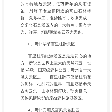
的奇特地貌景观，亿万斯年的风雨侵
蚀，雕琢了老金顶附近的高山石林峰
群，鬼斧神工，惟妙惟肖，妙趣天成，
众多奇石是景区内的一大特点，更有佛
光、禅雾、幻影和瀑布云四大天象。
3、贵州毕节百里杜鹃景区
百里杜鹃旅游景区是最最花心的地
方，所说是世界上最大的天然花园，也
是5A级、国家级森林公园，贵州省十大
魅力景区之一。百里杜鹃不仅是杜鹃花
的海洋、杜鹃花的世界，而且还是参天
古树云集、山水林洞辉映、珍禽栖息、
民族风情浓郁的原始森林旅游景区。
4、贵州安顺龙宫风景名胜区