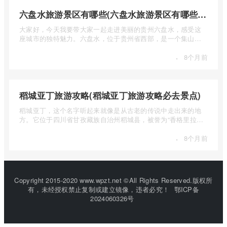
六盘水旅游景区有哪些(六盘水旅游景区有哪些景点值得去)
大家好，今天我要带大家一起走进美丽的贵州六盘水，感受这
座城市的独特魅力。六盘水，位于贵州省西部，是一个集山水
风光、民 ...
·
8个月前
稻城亚丁旅游攻略(稻城亚丁旅游攻略必去景点)
稻城亚丁，这个名字听起来就像是从古老的传说中走出来的地
方。它位于四川省甘孜藏族自治州稻城县，被誉为“香格里拉的
圣地”， ...
·
8个月前
Copyright 2015-2020 www.wpzt.net ©All Rights Reserved.版权所
有，未经授权禁止复制或建立镜像，违者必究！
鄂ICP备
2024060326号