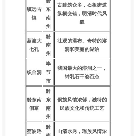
黔
古建筑众多，石板街道
镇远古
东
纵横交错，明清时代风
镇
南
貌
州
黔
荔波大
壮观的瀑布、奇特的溶
南
七孔
洞和美丽的湖泊
州
毕
我国最大的溶洞之一，
织金洞
节
钟乳石千姿百态
市
黔
黔东南
东
侗族风情浓郁，独特的
侗寨
南
民族文化和传统工艺
州
黔
荔波瑶
山清水秀，瑶族风情浓
南