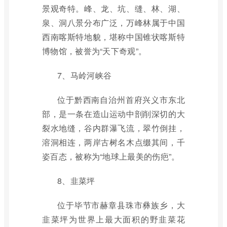
景观奇特。峰、龙、坑、缝、林、湖、
泉、洞八景分布广泛，万峰林属于中国
西南喀斯特地貌，堪称中国锥状喀斯特
博物馆，被誉为“天下奇观”。
7、马岭河峡谷
位于黔西南自治州首府兴义市东北
部，是一条在造山运动中剖削深切的大
裂水地缝，谷内群瀑飞流，翠竹倒挂，
溶洞相连，两岸古树名木点缀其间，千
姿百态，被称为“地球上最美的伤疤”。
8、韭菜坪
位于毕节市赫章县珠市彝族乡，大
韭菜坪为世界上最大面积的野韭菜花