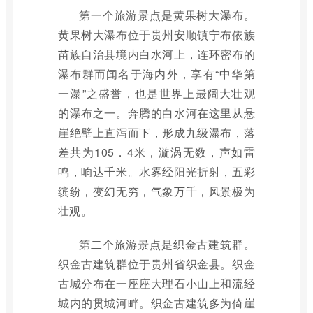
第一个旅游景点是黄果树大瀑布。
黄果树大瀑布位于贵州安顺镇宁布依族
苗族自治县境内白水河上，连环密布的
瀑布群而闻名于海内外，享有“中华第
一瀑”之盛誉，也是世界上最阔大壮观
的瀑布之一。奔腾的白水河在这里从悬
崖绝壁上直泻而下，形成九级瀑布，落
差共为105．4米，漩涡无数，声如雷
鸣，响达千米。水雾经阳光折射，五彩
缤纷，变幻无穷，气象万千，风景极为
壮观。
第二个旅游景点是织金古建筑群。
织金古建筑群位于贵州省织金县。织金
古城分布在一座座大理石小山上和流经
城内的贯城河畔。织金古建筑多为倚崖