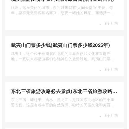
杭州，这座美丽的城市，自古以来就有“人间天堂”的美誉。每
年，都有无数游客慕名而来，想要一睹她的风采。而选择一个
合适的旅 ...
·
8个月前
武夷山门票多少钱(武夷山门票多少钱2025年)
武夷山，这个位于福建省西北部的世界自然和文化双重遗产
地，一直以来都是游客们心驰神往的旅游胜地。武夷山门票多
少钱呢？本 ...
·
8个月前
东北三省旅游攻略必去景点(东北三省旅游攻略必去景点视频介绍)
东北三省，即辽宁、吉林、黑龙江，是我国东北地区的三个重
要省份。这里有着丰富的自然资源、独特的民俗文化和美丽的
自然风光 ...
·
8个月前