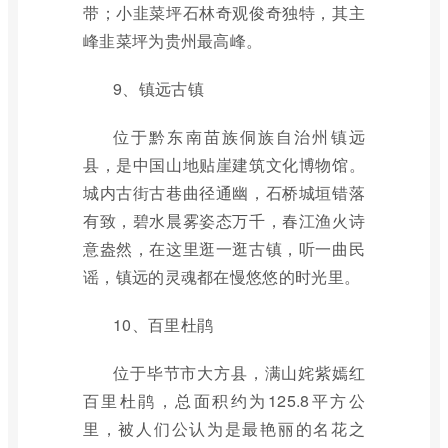
带；小韭菜坪石林奇观俊奇独特，其主
峰韭菜坪为贵州最高峰。
9、镇远古镇
位于黔东南苗族侗族自治州镇远
县，是中国山地贴崖建筑文化博物馆。
城内古街古巷曲径通幽，石桥城垣错落
有致，碧水晨雾姿态万千，春江渔火诗
意盎然，在这里逛一逛古镇，听一曲民
谣，镇远的灵魂都在慢悠悠的时光里。
10、百里杜鹃
位于毕节市大方县，满山姹紫嫣红
百里杜鹃，总面积约为125.8平方公
里，被人们公认为是最艳丽的名花之