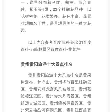
一，这里分布着马缨、鹅黄、百合青
莲、紫玉等4属，23个杜鹃花品种，以
花树密集、花类繁多、花色丰富、花景
壮观闻名于世，是景观最美的一处大花
园。
以上内容参考百度百科-织金洞百度
百科-万峰林景区百度百科-韭菜坪
贵州贵阳旅游十大景点排名
贵州贵阳旅游十大景点排名是黄果
树瀑布、梵净山、贵州毕节百里杜鹃景
区、贵州安顺龙宫风景名胜区、贵州荔
波樟江景区、贵州赤水丹霞景区、贵州
镇远古城景区、贵州肇兴侗寨景区、贵
州紫云格凸河穿洞景区、贵州江西苗寨