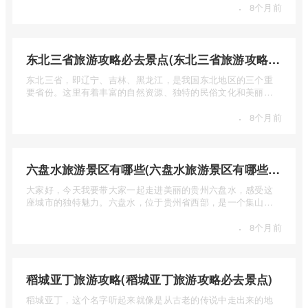
·
8个月前
东北三省旅游攻略必去景点(东北三省旅游攻略必去景点视频介绍)
东北三省，即辽宁、吉林、黑龙江，是我国东北地区的三个重
要省份。这里有着丰富的自然资源、独特的民俗文化和美丽的
自然风光 ...
·
8个月前
六盘水旅游景区有哪些(六盘水旅游景区有哪些景点值得去)
大家好，今天我要带大家一起走进美丽的贵州六盘水，感受这
座城市的独特魅力。六盘水，位于贵州省西部，是一个集山水
风光、民 ...
·
8个月前
稻城亚丁旅游攻略(稻城亚丁旅游攻略必去景点)
稻城亚丁，这个名字听起来就像是从古老的传说中走出来的地