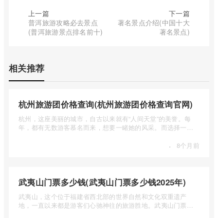
上一篇
下一篇
普洱旅游攻略必去景点
著名景点介绍(中国十大
(普洱旅游景点排名前十)
著名景点)
相关推荐
杭州旅游团价格查询(杭州旅游团价格查询官网)
杭州，这座美丽的城市，自古以来就有“人间天堂”的美誉。每
年，都有无数游客慕名而来，想要一睹她的风采。而选择一个
合适的旅 ...
·
8个月前
武夷山门票多少钱(武夷山门票多少钱2025年)
武夷山，这个位于福建省西北部的世界自然和文化双重遗产
地，一直以来都是游客们心驰神往的旅游胜地。武夷山门票多
少钱呢？本 ...