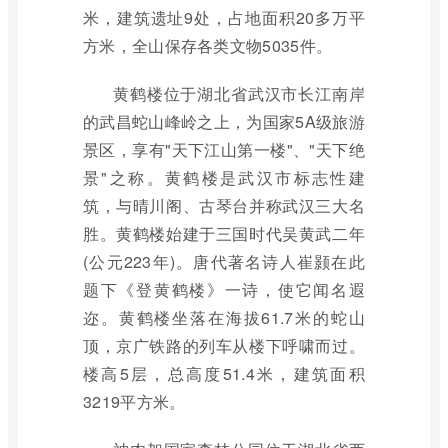
米，建筑遗址9处，占地面积20多万平
方米，全山保存各类文物5035件。
黄鹤楼位于湖北省武汉市长江南岸
的武昌蛇山峰岭之上，为国家5A级旅游
景区，享有"天下江山第一楼"、"天下绝
景"之称。黄鹤楼是武汉市标志性建
筑，与晴川阁、古琴台并称武汉三大名
胜。黄鹤楼始建于三国时代吴黄武二年
(公元223年)。唐代著名诗人崔颢在此
题下《登黄鹤楼》一诗，使它闻名遐
迩。黄鹤楼坐落在海拔61.7米的蛇山
顶，京广铁路的列车从楼下呼啸而过。
楼高5层，总高度51.4米，建筑面积
3219平方米。