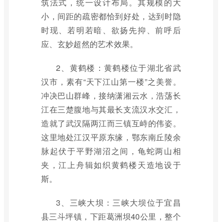
筑法式，统一设计布局。其规模的大
小，间距的疏密都恰到好处，达到时隐
时现、若明若暗、欲扬先抑、前呼后
应、玄妙超然的艺术效果。
2、黄鹤楼：黄鹤楼位于湖北省武
汉市，素有“天下江山第一楼”之美誉。
冲决巴山群峰，接纳潇湘云水，浩荡长
江在三楚腹地与其最长支流汉水交汇，
造就了武汉隔两江而三镇互峙的伟姿。
这里地处江汉平原东缘，鄂东南丘陵余
脉起伏于平野湖沼之间，龟蛇两山相
夹，江上舟辑如织黄鹤楼天造地设于
斯。
3、三峡大坝：三峡大坝位于宜昌
县三斗坪镇，下距葛洲坝40公里，整个