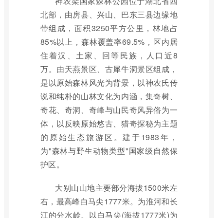
神农架国家森林公园位于湖北省西
北部，由房县、兴山、巴东三县边缘地
带组成，面积3250平方公里，林地占
85%以上，森林覆盖率69.5%，区内居
住着汉、土家、回等民族，人口近8
万。由天燕景区、古犀牛洞景区组成，
是以原始森林风光为背景，以神农氏传
说和纯朴的山林文化为内涵，集奇树、
奇花、奇洞、奇峰与山民奇风异俗为一
体，以反映原始悠古、猎奇探秘为主题
的原始生态旅游区。建于1983年，
为"森林与野生动物类型"国家级自然保
护区。
大别山山地主要部分海拔1500米左
右，最高峰白马尖1777米。为淮河和长
江的分水岭。以白马尖(海拔1777米)为