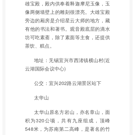
雄宝殿，殿内供奉着释迦摩尼玉像，玉
像两侧墙壁上的雕刻很漂亮。大雄宝殿
旁边的厢房是介绍星云大师的地方，藏
有他的书法和著书。观音殿底层的滴水
坊可吃素斋，除了素面等主食，还提供
茶饮、糕点。
地址：无锡宜兴市西渚镇横山村(近
云湖国际会议中心)
公交：宜兴202路云湖景区站下
太华山
太华山原名方岩山，亦名章山，面
积为320公顷，共有九座组成，顶峰
548米，为苏南第二高峰，是著名的竹