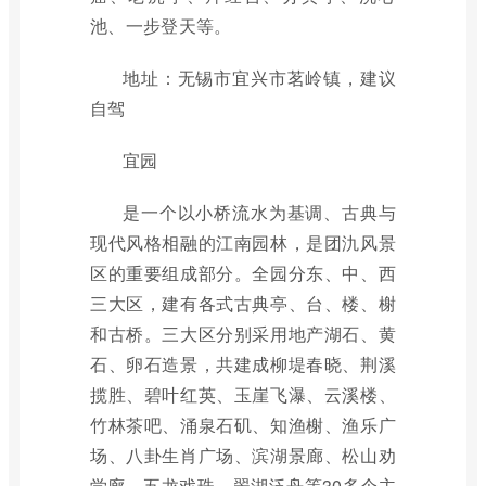
池、一步登天等。
地址：无锡市宜兴市茗岭镇，建议
自驾
宜园
是一个以小桥流水为基调、古典与
现代风格相融的江南园林，是团氿风景
区的重要组成部分。全园分东、中、西
三大区，建有各式古典亭、台、楼、榭
和古桥。三大区分别采用地产湖石、黄
石、卵石造景，共建成柳堤春晓、荆溪
揽胜、碧叶红英、玉崖飞瀑、云溪楼、
竹林茶吧、涌泉石矶、知渔榭、渔乐广
场、八卦生肖广场、滨湖景廊、松山劝
学廊、五龙戏珠、翠湖泛舟等30多个主