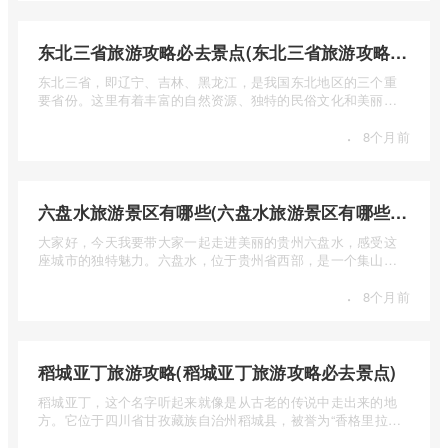
东北三省旅游攻略必去景点(东北三省旅游攻略必去景点视频介绍)
东北三省，即辽宁、吉林、黑龙江，是我国东北地区的三个重
要省份。这里有着丰富的自然资源、独特的民俗文化和美丽的
自然风光 ...
·
8个月前
六盘水旅游景区有哪些(六盘水旅游景区有哪些景点值得去)
大家好，今天我要带大家一起走进美丽的贵州六盘水，感受这
座城市的独特魅力。六盘水，位于贵州省西部，是一个集山水
风光、民 ...
·
8个月前
稻城亚丁旅游攻略(稻城亚丁旅游攻略必去景点)
稻城亚丁，这个名字听起来就像是从古老的传说中走出来的地
方。它位于四川省甘孜藏族自治州稻城县，被誉为“香格里拉的
圣地”， ...