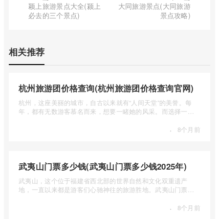
颖上旅游景点大全(颍上
大同旅游景点(大同旅游
必去的三个景点)
景点攻略)
相关推荐
杭州旅游团价格查询(杭州旅游团价格查询官网)
杭州，这座美丽的城市，自古以来就有“人间天堂”的美誉。每
年，都有无数游客慕名而来，想要一睹她的风采。而选择一个
合适的旅 ...
·
8个月前
武夷山门票多少钱(武夷山门票多少钱2025年)
武夷山，这个位于福建省西北部的世界自然和文化双重遗产
地，一直以来都是游客们心驰神往的旅游胜地。武夷山门票多
少钱呢？本 ...
·
8个月前