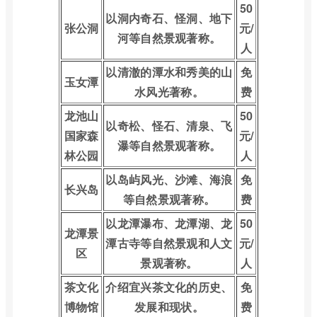
50
以洞内奇石、怪洞、地下
张公洞
元/
河等自然景观著称。
人
以清澈的潭水和秀美的山
免
玉女潭
水风光著称。
费
龙池山
50
以奇松、怪石、清泉、飞
国家森
元/
瀑等自然景观著称。
林公园
人
以岛屿风光、沙滩、海浪
免
长兴岛
等自然景观著称。
费
以龙潭瀑布、龙潭湖、龙
50
龙潭景
潭古寺等自然景观和人文
元/
区
景观著称。
人
茶文化
介绍宜兴茶文化的历史、
免
博物馆
发展和现状。
费