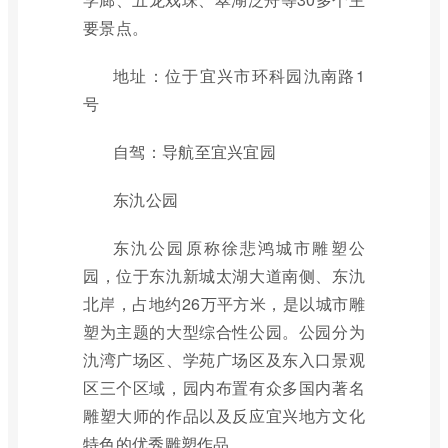
要景点。
地址：位于宜兴市环科园氿南路1
号
自驾：导航至宜兴宜园
东氿公园
东氿公园原称徐悲鸿城市雕塑公
园，位于东氿新城太湖大道南侧、东氿
北岸，占地约26万平方米，是以城市雕
塑为主题的大型综合性公园。公园分为
氿湾广场区、学苑广场区及东入口景观
区三个区域，园内布置有众多国内著名
雕塑大师的作品以及反应宜兴地方文化
特色的优秀雕塑作品。