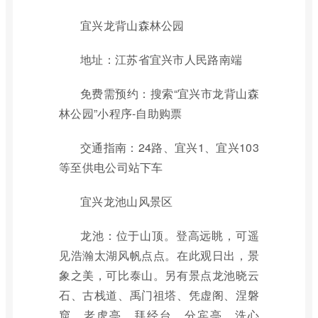
宜兴龙背山森林公园
地址：江苏省宜兴市人民路南端
免费需预约：搜索“宜兴市龙背山森
林公园”小程序-自助购票
交通指南：24路、宜兴1、宜兴103
等至供电公司站下车
宜兴龙池山风景区
龙池：位于山顶。登高远眺，可遥
见浩瀚太湖风帆点点。在此观日出，景
象之美，可比泰山。另有景点龙池晓云
石、古栈道、禹门祖塔、凭虚阁、涅磐
窟、老虎亭、拜经台、分宾亭、洗心