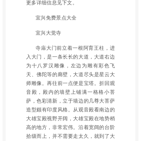
更多详细信息见下文。
宜兴免费景点大全
宜兴大觉寺
寺庙大门前立着一根阿育王柱，进
入大门，是一条长长的大道，大道右边
为十八罗汉雕像，左边为雕有彩色飞
天、佛陀等的廊壁，大道尽头是星云大
师雕像。再往前一点便是宝塔。折回观
音殿，殿内的墙壁上铺满一格格小菩
萨，色彩清新，立于墙边的几尊大菩萨
造型颇有印度风格。从观音殿看南边的
大雄宝殿视野开阔，大雄宝殿在地势稍
高的地方，非常宏伟。沿着宽阔的台阶
拾级而上，并不需要走太久，就到了大