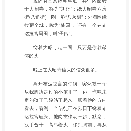
拉萨有四条转弯车道。其中内圆转
于大昭寺，称为“朗阔”；绕大昭寺八廓
街(八角街)一圈，称“八廓街”；外圈围绕
拉萨全城，称为“林阔”。还有一个在布
达拉宫周围，叫“子阔”。
绕着大昭寺走一圈，只要是你就敲
你的头。
晚上在大昭寺磕头的信众很多。
离开布达拉宫的时候，突然被一个
从我脚边走过的小孩吓了一跳。惊魂未
定的孩子已经站了起来，顺着他的方向
看去，看到一个信徒正在烈日下绕着布
达拉宫磕头。他向左移动三步，默念，
双手合十，高昂着头，移到胸前，再从