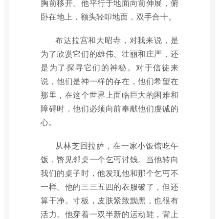
胸前移开。他平行于地面向前伸展，俯
卧在地上，额头轻叩地面，双手合十。
布达拉宫和大昭寺，对我来说，是
为了欣赏它们的雄伟、壮丽和庄严，还
是为了探寻它们的神秘。对于信徒来
说，他们是神一样的存在，他们希望在
那里，在这个世界上面临巨大的困难和
障碍时，他们必须向前奉献他们虔诚的
心。
从林芝回拉萨，在一家小饭馆吃午
饭，瞥见邻桌一个乞丐讨钱。当他转向
我们的桌子时，他发现他和那个乞丐不
一样。他的三三五四的衣服破了，但还
算干净。寸板，皮肤紧致黝黑，也很有
活力。他穿着一双半新的运动鞋，背上