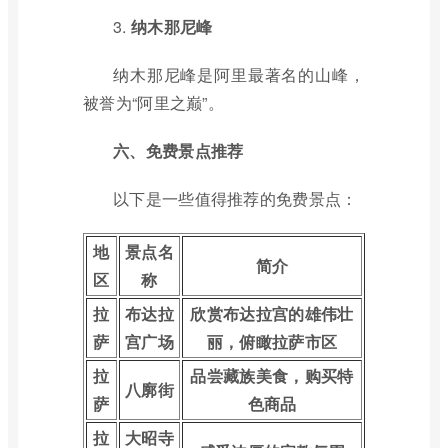
3.
纳木那尼峰
纳木那尼峰是阿里最著名的山峰，
被誉为“阿里之巅”。
六、免费景点推荐
以下是一些值得推荐的免费景点：
地
景点名
简介
区
称
拉
布达拉
欣赏布达拉宫的雄伟壮
萨
宫广场
丽，俯瞰拉萨市区
拉
品尝藏族美食，购买特
八廓街
萨
色商品
拉
大昭寺