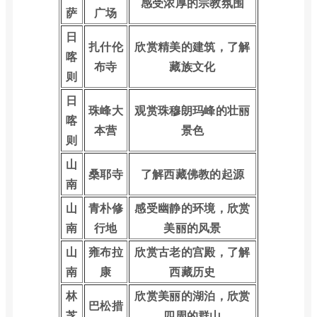
感受浓厚的宗教氛围
萨
广场
日
扎什伦
欣赏精美的建筑，了解
喀
布寺
藏族文化
则
日
珠峰大
观赏珠穆朗玛峰的壮丽
喀
本营
景色
则
山
桑耶寺
了解西藏佛教的起源
南
山
青朴修
感受幽静的环境，欣赏
南
行地
美丽的风景
山
雍布拉
欣赏古老的宫殿，了解
南
康
西藏历史
林
欣赏美丽的湖泊，欣赏
巴松措
芝
四周的群山