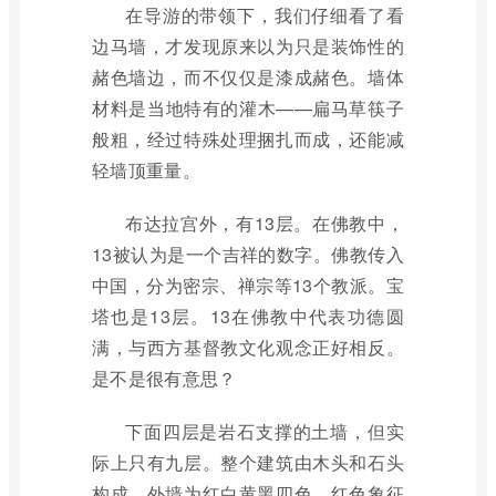
在导游的带领下，我们仔细看了看
边马墙，才发现原来以为只是装饰性的
赭色墙边，而不仅仅是漆成赭色。墙体
材料是当地特有的灌木——扁马草筷子
般粗，经过特殊处理捆扎而成，还能减
轻墙顶重量。
布达拉宫外，有13层。在佛教中，
13被认为是一个吉祥的数字。佛教传入
中国，分为密宗、禅宗等13个教派。宝
塔也是13层。13在佛教中代表功德圆
满，与西方基督教文化观念正好相反。
是不是很有意思？
下面四层是岩石支撑的土墙，但实
际上只有九层。整个建筑由木头和石头
构成，外墙为红白黄黑四色。红色象征