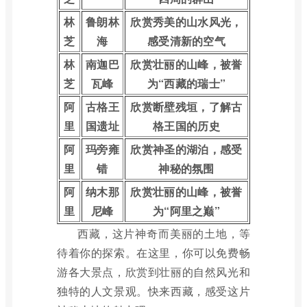
林
鲁朗林
欣赏秀美的山水风光，
芝
海
感受清新的空气
林
南迦巴
欣赏壮丽的山峰，被誉
芝
瓦峰
为“西藏的瑞士”
阿
古格王
欣赏断壁残垣，了解古
里
国遗址
格王国的历史
阿
玛旁雍
欣赏神圣的湖泊，感受
里
错
神秘的氛围
阿
纳木那
欣赏壮丽的山峰，被誉
里
尼峰
为“阿里之巅”
西藏，这片神奇而美丽的土地，等
待着你的探索。在这里，你可以免费畅
游各大景点，欣赏到壮丽的自然风光和
独特的人文景观。快来西藏，感受这片