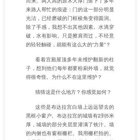
而来。两人高的原木大厚门留下了多年
来路人帮忙的痕迹：门的这一部分明显
光洁，已经磨破的门框棱角变得圆润。
除了手感，我想不出其他因素。水滴穿
破，水有影响。只是擦肩而过，不经意
的轻轻触碰，就能有这么大的“力量”？
看着宫殿屋顶多年未维护翻新的柱
子，想到他们每年都要粉刷外墙，就觉
得很奇怪。为什么不在这里维护？
猜猜这是什么地方？你感觉如何？
这些是布达拉宫白墙上远远望去的
黑框小窗户。布达拉宫的城墙有2到5米
厚，城墙的部分夹层里灌满了铁汁。墙
的内侧也有窗框栅栏。我用栅栏拍的。