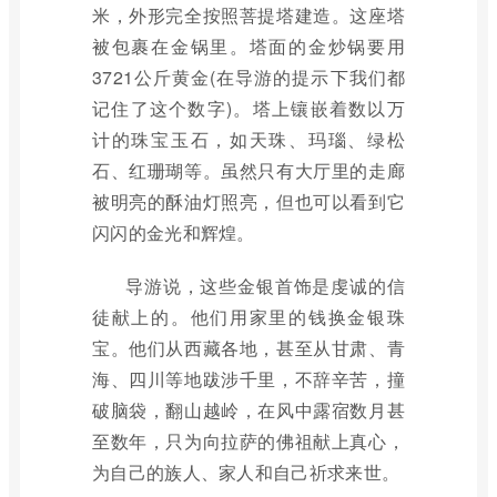
米，外形完全按照菩提塔建造。这座塔
被包裹在金锅里。塔面的金炒锅要用
3721公斤黄金(在导游的提示下我们都
记住了这个数字)。塔上镶嵌着数以万
计的珠宝玉石，如天珠、玛瑙、绿松
石、红珊瑚等。虽然只有大厅里的走廊
被明亮的酥油灯照亮，但也可以看到它
闪闪的金光和辉煌。
导游说，这些金银首饰是虔诚的信
徒献上的。他们用家里的钱换金银珠
宝。他们从西藏各地，甚至从甘肃、青
海、四川等地跋涉千里，不辞辛苦，撞
破脑袋，翻山越岭，在风中露宿数月甚
至数年，只为向拉萨的佛祖献上真心，
为自己的族人、家人和自己祈求来世。