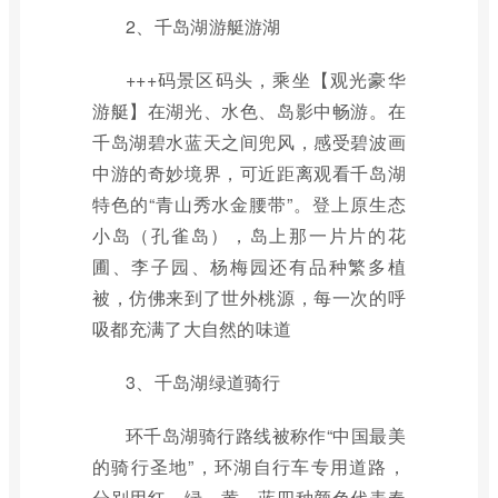
2、千岛湖游艇游湖
+++码景区码头，乘坐【观光豪华
游艇】在湖光、水色、岛影中畅游。在
千岛湖碧水蓝天之间兜风，感受碧波画
中游的奇妙境界，可近距离观看千岛湖
特色的“青山秀水金腰带”。登上原生态
小岛（孔雀岛），岛上那一片片的花
圃、李子园、杨梅园还有品种繁多植
被，仿佛来到了世外桃源，每一次的呼
吸都充满了大自然的味道
3、千岛湖绿道骑行
环千岛湖骑行路线被称作“中国最美
的骑行圣地”，环湖自行车专用道路，
分别用红、绿、黄、蓝四种颜色代表春