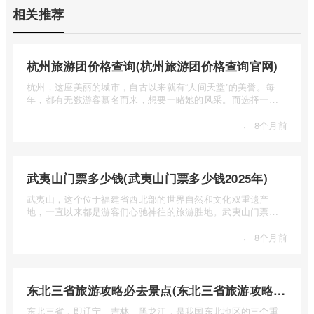
相关推荐
杭州旅游团价格查询(杭州旅游团价格查询官网)
杭州，这座美丽的城市，自古以来就有“人间天堂”的美誉。每
年，都有无数游客慕名而来，想要一睹她的风采。而选择一个
合适的旅 ...
·
8个月前
武夷山门票多少钱(武夷山门票多少钱2025年)
武夷山，这个位于福建省西北部的世界自然和文化双重遗产
地，一直以来都是游客们心驰神往的旅游胜地。武夷山门票多
少钱呢？本 ...
·
8个月前
东北三省旅游攻略必去景点(东北三省旅游攻略必去景点视频介绍)
东北三省，即辽宁、吉林、黑龙江，是我国东北地区的三个重