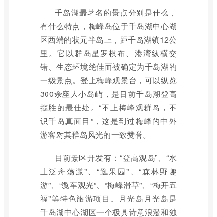
千岛湖最著名的景点分别是什么，
有什么特点，梅峰岛位于千岛湖中心湖
区西端的状元半岛上，距千岛湖镇12公
里。它以群岛星罗棋布、港湾纵横交
错、生态环境绝佳而被确定为千岛湖的
一级景点。登上梅峰观景台，可以纵览
300余座大小岛屿，是目前千岛湖登高
揽胜的最佳处。“不上梅峰观群岛，不
识千岛真面目”，这是到过梅峰的中外
游客对其群岛风光的一致赞誉。
目前景区开发有：“登高观岛”、“水
上泛舟荡漾”、“逛果园”、“森林野趣
游”、“缆车观光”、“梅峰滑草”、“梅开五
福”等特色旅游项目。月光岛月光岛是
千岛湖中心湖区一个极具诗意浪漫和独