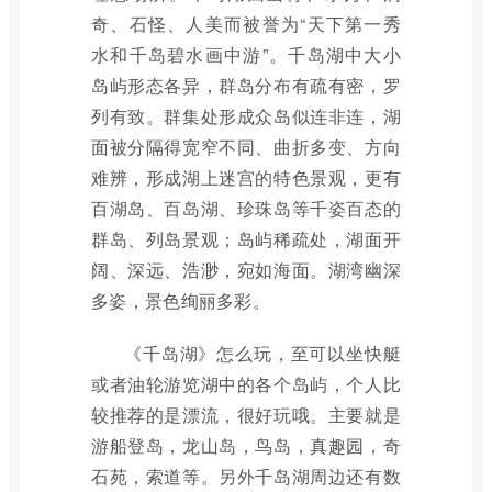
奇、石怪、人美而被誉为“天下第一秀
水和千岛碧水画中游”。千岛湖中大小
岛屿形态各异，群岛分布有疏有密，罗
列有致。群集处形成众岛似连非连，湖
面被分隔得宽窄不同、曲折多变、方向
难辨，形成湖上迷宫的特色景观，更有
百湖岛、百岛湖、珍珠岛等千姿百态的
群岛、列岛景观；岛屿稀疏处，湖面开
阔、深远、浩渺，宛如海面。湖湾幽深
多姿，景色绚丽多彩。
《千岛湖》怎么玩，至可以坐快艇
或者油轮游览湖中的各个岛屿，个人比
较推荐的是漂流，很好玩哦。主要就是
游船登岛，龙山岛，鸟岛，真趣园，奇
石苑，索道等。另外千岛湖周边还有数