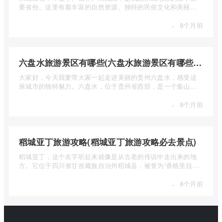
要省份。这里有着丰富的自然资源、独特的民俗文化和美丽的
自然风光 ...
·
8个月前
六盘水旅游景区有哪些(六盘水旅游景区有哪些景点值得去)
大家好，今天我要带大家一起走进美丽的贵州六盘水，感受这
座城市的独特魅力。六盘水，位于贵州省西部，是一个集山水
风光、民 ...
·
8个月前
稻城亚丁旅游攻略(稻城亚丁旅游攻略必去景点)
稻城亚丁，这个名字听起来就像是从古老的传说中走出来的地
方。它位于四川省甘孜藏族自治州稻城县，被誉为“香格里拉的
圣地”， ...
·
8个月前