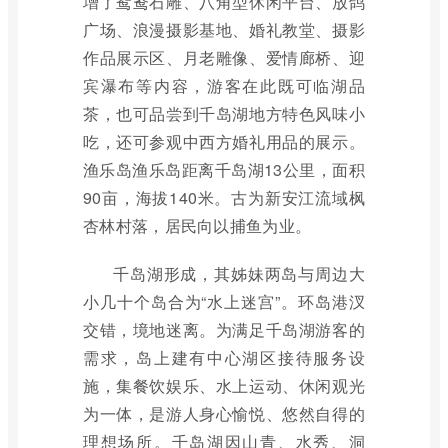
增了鸳鸯石雕、八角型休闲平台、放鸽
广场、浪漫摄影基地、婚礼教堂、摄影
作品展示区、月老雕像、爱情廊桥、迎
宾瀑布等内容，游客在此既可临湖品
茶，也可品尝到千岛湖地方特色风味小
吃，还可参观中西方婚礼用品的展示。
渔乐岛渔乐岛距离千岛湖13公里，面积
90亩，海拔140米。古为新安江流域枫
杏林村落，居民向以捕鱼为业。
千岛湖形成，其姊妹两岛与周边大
小几十个岛合为“水上迷宫”。环岛港汊
交错，境地迷离。为满足千岛湖游客的
需求，岛上建有中心湖区接待服务设
施，集餐饮娱乐、水上运动、休闲观光
为一体，是游人身心愉悦、悠然自得的
理想场所。千岛湖因山青、水秀、洞